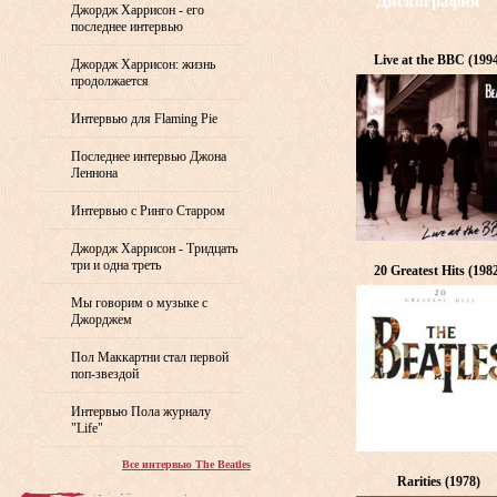
Дискография
Джордж Харрисон - его
последнее интервью
Live at the BBC (199
Джордж Харрисон: жизнь
продолжается
Интервью для Flaming Pie
Последнее интервью Джона
Леннона
Интервью с Ринго Старром
Джордж Харрисон - Тридцать
три и одна треть
20 Greatest Hits (198
Мы говорим о музыке с
Джорджем
Пол Маккартни стал первой
поп-звездой
Интервью Пола журналу
"Life"
Все интервью The Beatles
Rarities (1978)