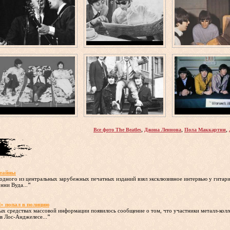
,
,
,
Все фото The Beatles
Джона Леннона
Пола Маккартни
 тайны
 одного из центральных зарубежных печатных изданий взял эксклюзивное интервью у гитар
нни Вуда...
"
d» попал в полицию
ых средствах массовой информации появилось сообщение о том, что участники металл-колл
в Лос-Анджелесе...
"