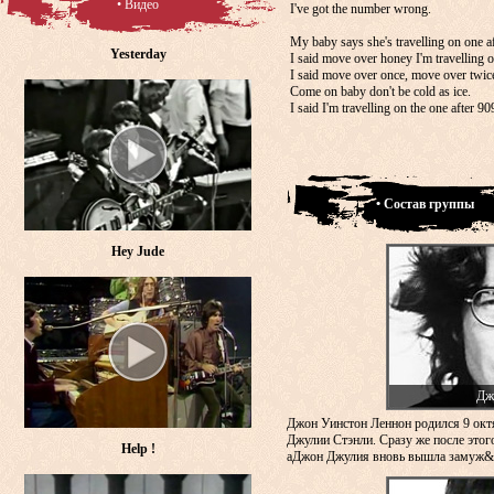
• Видео
I've got the number wrong.
My baby says she's travelling on one a
Yesterday
I said move over honey I'm travelling on
I said move over once, move over twic
Come on baby don't be cold as ice.
I said I'm travelling on the one after 90
• Состав группы
Hey Jude
Дж
Джон Уинстон Леннон родился 9 окт
Джулии Стэнли. Сразу же после этого
Help !
аДжон Джулия вновь вышла замуж&n