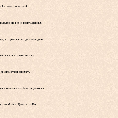
лей средств массовой
 далеко не все из приглашенных
рым, который на сегодняшний день
ались клипы на композиции
а группы стали занимать
имностью жителям России, давая на
нителя Майкла Джексона. По