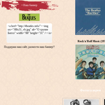
• Наш баннер
<a href="http://4beatles.info/"><img
src="/88x31_vb.jpg" alt="О группе
Битлз" width="88" height="31" /></a>
Rock'n'Roll Music (19
Поддержи наш сайт, размести наш баннер!!
Фотогалерея