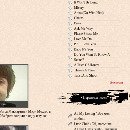
It Won't Be Long
Misery
Anna (Go With Him)
Chains
Boys
Ask Me Why
Please Please Me
Love Me Do
P.S. I Love You
Baby It's You
Do You Want To Know A
Secret?
A Taste Of Honey
There's A Place
Twist And Shout
Все песни
• Переводы песен
ртни
еймса Маккартни и Мэри Мохин, а
All My Loving / Вот моя
Оба брата ходили в одну и ту же
любовь
Little Child / Эй, малышка!
A Hard Day's Night / Трудный