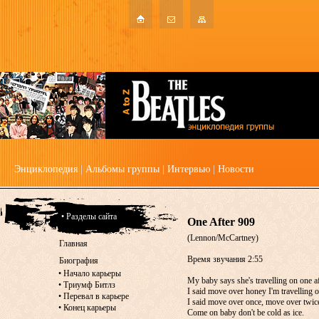
Энциклопедия
|
Альбомы группы
|
Интервью
|
Новости
• Разделы сайта
One After 909
(Lennon/McCartney)
Главная
Время звучания 2:55
Биография
•
Начало карьеры
My baby says she's travelling on one a
•
Триумф Битлз
I said move over honey I'm travelling on
•
Перевал в карьере
I said move over once, move over twic
•
Конец карьеры
Come on baby don't be cold as ice.