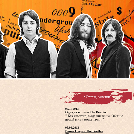
• Статьи, заметки
07.11.2013
Одежда в стиле The Beatles
"
Как известно, мода циклична. Обычно
новый виток моды начи...
"
05.04.2013
Ринго Стар и The Beatles