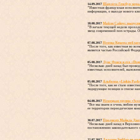
Шарлота Генсбур пора
14.09.2017
"
Известная французская исполнит
информации, о выходе нового клип
Майли Сайрус выпусти
18.08.2017
"
В начале текущей недели проход
звезд современной поп-эстрады. Од
Немцы Крыма поблагода
07.08.2017
"
После того, как известная во вс
является частью Российской Федера
Луис Фонси и его «Des
05.08.2017
"
Несколько дней назад был прове
известных исполнителей, выложенн
Альбомы «Linkin Park
05.08.2017
"
После того, как не стало извест
лидирующие позиции в списке наиб
Немецкая группа «Sco
04.08.2017
"
Все мы знаем и очень любим музы
ее территории периодические конц
Продюсер Майкла Джек
30.07.2017
"
Несколько дней назад в Верховн
постановлению законодательного о
Джастин Биббер не мож
22.07.2017