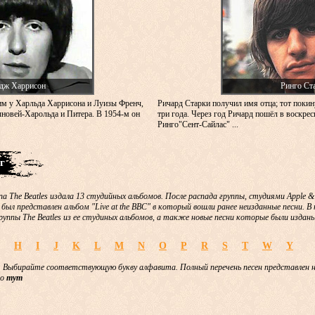
дж Харрисон
Ринго Ст
м у Харльда Харрисона и Луизы Френч,
Ричард Старки получил имя отца; тот покин
новей-Харольда и Питера. В 1954-м он
три года. Через год Ричард пошёл в воскре
Ринго"Сент-Сайлас" ...
г
па The Beatles издала 13 студийных альбомов. После распада группы, студиями Apple 
 был представлен альбом "Live at the BBC" в который вошли ранее неизданные песни. 
руппы The Beatles из ее студиных альбомов, а также новые песни которые были изданы
H
I
J
K
L
M
N
O
P
R
S
T
W
Y
 Выбирайте соответствующую букву алфавита. Полный перечень песен представлен 
но
тут