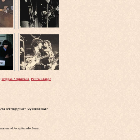
,
Джорджа Харрисона
Ринго Старра
иста легендарного музыкального
ектива «Decapitated» были