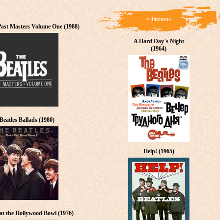
• Фильмы
 Past Masters Volume One (1988)
A Hard Day`s Night
(1964)
Beatles Ballads (1980)
Help! (1965)
 at the Hollywood Bowl (1976)