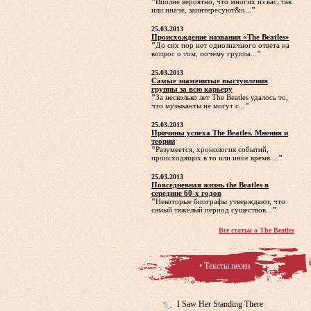
"
Вполне вероятно, что многих из вас, так
или иначе, заинтересуют&n...
"
25.03.2013
Происхождение названия «The Beatles»
"
До сих пор нет однозначного ответа на
вопрос о том, почему группа...
"
25.03.2013
Самые знаменитые выступления
группы за всю карьеру
"
За несколько лет The Beatles удалось то,
что музыканты не могут с...
"
25.03.2013
Причины успеха The Beatles. Мнения и
теории
"
Разумеется, хронология событий,
происходящих в то или иное время ...
"
25.03.2013
Повседневная жизнь the Beatles в
середине 60-х годов
"
Некоторые биографы утверждают, что
самый тяжелый период существов...
"
Все статьи о The Beatles
• Тексты песен
I Saw Her Standing There