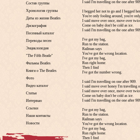
I said I'm travelling on the one after 90
Состав группы
Хронология группы
I begged her not to go and I begged h
You're only fooling around, you're onl
Даты из жизни Beatles
I said move over once, move over twic
Come on baby don't be cold as ice.
Дискография
I said I'm travelling on the one after 90
Песенный каталог
I've got my bag,
Переводы песен
Run to the station.
Энциклопедия
Railman says
You've got the wrong location.
"The Fifth Beatle"
I've got my bag,
Run right home.
Фильмы Beatles
Then I find
Книги о The Beatles
I've got the number wrong.
Фото
I said I'm travelling on one after 909.
Видео каталог
I said move over honey I'm travelling on
I said move over once, move over twic
Статьи
Come on baby don't be cold as ice.
I said I'm travelling on the one after 90
Интервью
Ссылки
I've got my bag,
Run to the station.
Наши контакты
Railman says
Новости
You've got the wrong location.
I've got my bag,
Run right home.
Then I find