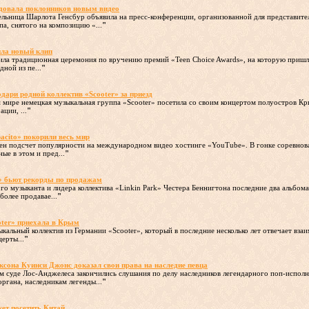
довала поклонников новым видео
ельница Шарлота Генсбур объявила на пресс-конференции, организованной для представите
а, снятого на композицию «...
"
ла новый клип
ила традиционная церемония по вручению премий «Teen Choice Awards», на которую пришли
ной из пе...
"
ри родной коллектив «Scooter» за приезд
ем мире немецкая музыкальная группа «Scooter» посетила со своим концертом полуостров К
ции, ...
"
pacito» покорили весь мир
ден подсчет популярности на международном видео хостинге «YouTube». В гонке соревнов
ые в этом и пред...
"
» бьют рекорды по продажам
ного музыканта и лидера коллектива «Linkin Park» Честера Беннигтона последние два альбом
олее продавае...
"
oter» приехала в Крым
кальный коллектив из Германии «Scooter», который в последние несколько лет отвечает вза
ерты...
"
сона Куинси Джонс доказал свои права на наследие певца
ом суде Лос-Анджелеса закончились слушания по делу наследников легендарного поп-испол
ргана, наследникам легенды...
"
ет посетить Китай