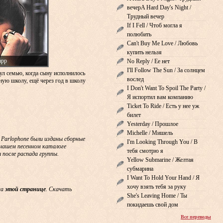
вечерA Hard Day's Night /
Трудный вечер
If I Fell / Чтоб могла я
полюбить
Can't Buy Me Love / Любовь
купить нельзя
арр
No Reply / Ее нет
I'll Follow The Sun / За солнцем
ул семью, когда сыну исполнилось
вослед
сную школу, ещё через год в школу
I Don't Want To Spoil The Party /
Я испортил вам компанию
Ticket To Ride / Есть у нее уж
билет
Yesterday / Прошлое
Michelle / Мишель
& Parlophone были изданы сборные
I'm Looking Through You / В
В нашем песенном каталоге
тебя смотрю я
 после распада группы.
Yellow Submarine / Желтая
субмарина
I Want To Hold Your Hand / Я
хочу взять тебя за руку
на
этой странице
. Скачать
She's Leaving Home / Ты
покидаешь свой дом
Все переводы