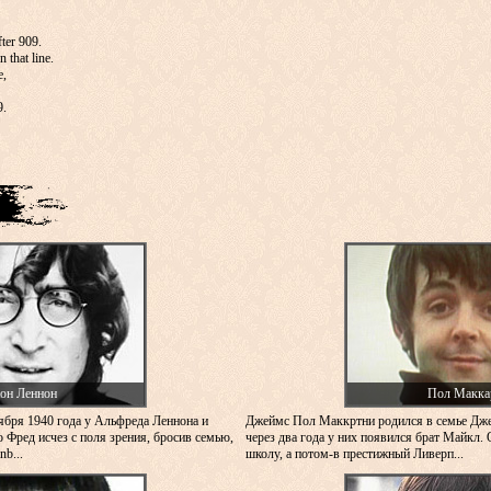
fter 909.
 that line.
e,
9.
он Леннон
Пол Макка
ября 1940 года у Альфреда Леннона и
Джеймс Пол Маккртни родился в семье Дж
 Фред исчез с поля зрения, бросив семью,
через два года у них появился брат Майкл. 
b...
школу, а потом-в престижный Ливерп...