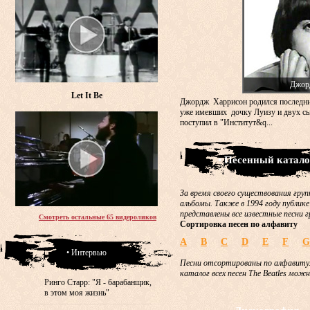
Джор
Let It Be
Джордж Харрисон родился последни
уже имевших дочку Луизу и двух сы
поступил в "Институт&q...
• Песенный катало
За время своего существования груп
альбомы. Также в 1994 году публике
представлены все известные песни г
Смотреть остальные 65 видероликов
Сортировка песен по алфавиту
A
B
C
D
E
F
G
• Интервью
Песни отсортированы по алфавиту.
каталог всех песен The Beatles мож
Ринго Старр: "Я - барабанщик,
в этом моя жизнь"