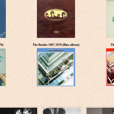
76)
The Beatles 1967-1970 (Blue album)
Th