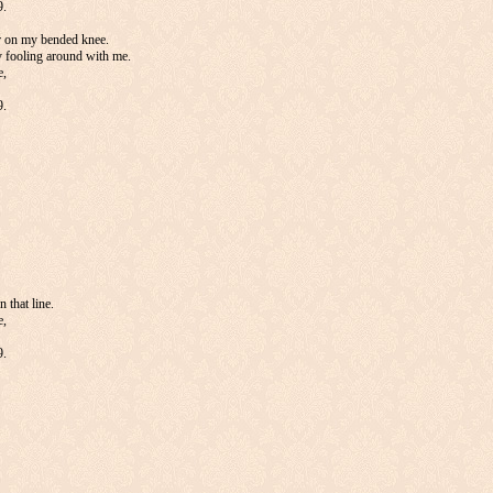
9.
er on my bended knee.
y fooling around with me.
e,
9.
 that line.
e,
9.