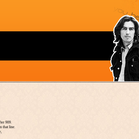
fter 909.
 that line.
e,