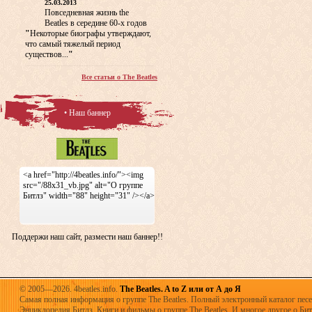
25.03.2013
Повседневная жизнь the
Beatles в середине 60-х годов
"
Некоторые биографы утверждают,
что самый тяжелый период
существов...
"
Все статьи о The Beatles
• Наш баннер
<a href="http://4beatles.info/"><img
src="/88x31_vb.jpg" alt="О группе
Битлз" width="88" height="31" /></a>
Поддержи наш сайт, размести наш баннер!!
© 2005—2026. 4beatles.info.
The Beatles. A to Z или от А до Я
Самая полная информация о группе The Beatles. Полный электронный каталог песен
Энциклопедия Битлз. Книги и фильмы о группе The Beatles. И многое другое о Битла