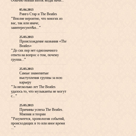
Обычно новый виток моды начи...
"
05.04.2013
Ринго Стар и The Beatles
"
Вполне вероятно, что многих из
вас, так или иначе,
заинтересуют&n...
"
25.03.2013
Происхождение названия «The
Beatles»
"
До сих пор нет однозначного
ответа на вопрос о том, почему
группа...
"
25.03.2013
Самые знаменитые
выступления группы за всю
карьеру
"
За несколько лет The Beatles
удалось то, что музыканты не могут
с...
"
25.03.2013
Причины успеха The Beatles.
Мнения и теории
"
Разумеется, хронология событий,
происходящих в то или иное время
...
"