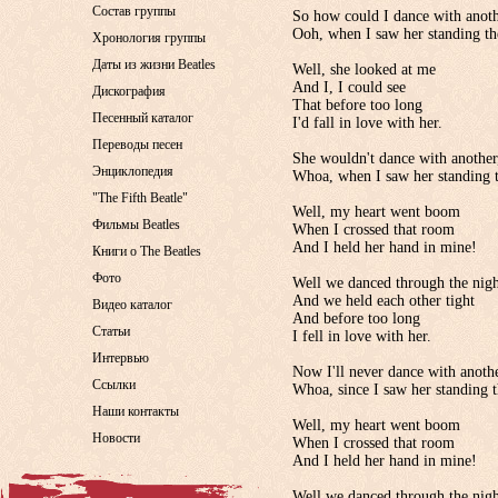
Состав группы
So how could I dance with anoth
Ooh, when I saw her standing th
Хронология группы
Даты из жизни Beatles
Well, she looked at me
And I, I could see
Дискография
That before too long
Песенный каталог
I'd fall in love with her.
Переводы песен
She wouldn't dance with another
Энциклопедия
Whoa, when I saw her standing t
"The Fifth Beatle"
Well, my heart went boom
Фильмы Beatles
When I crossed that room
And I held her hand in mine!
Книги о The Beatles
Фото
Well we danced through the nig
And we held each other tight
Видео каталог
And before too long
Статьи
I fell in love with her.
Интервью
Now I'll never dance with anothe
Ссылки
Whoa, since I saw her standing t
Наши контакты
Well, my heart went boom
Новости
When I crossed that room
And I held her hand in mine!
Well we danced through the nig