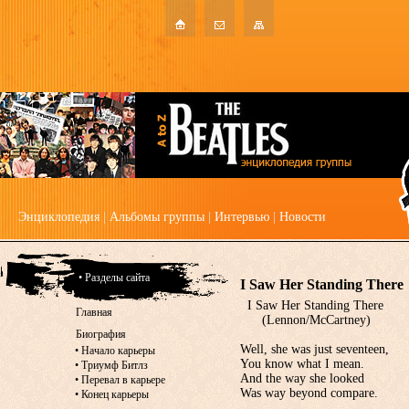
Энциклопедия
|
Альбомы группы
|
Интервью
|
Новости
• Разделы сайта
I Saw Her Standing There
I Saw Her Standing There
Главная
(Lennon/McCartney)
Биография
Well, she was just seventeen,
•
Начало карьеры
You know what I mean.
•
Триумф Битлз
And the way she looked
•
Перевал в карьере
Was way beyond compare.
•
Конец карьеры