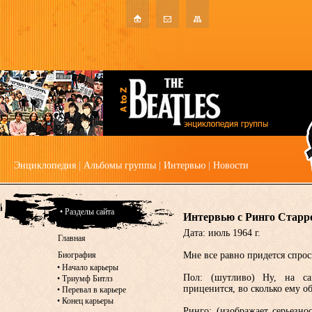
Энциклопедия
|
Альбомы группы
|
Интервью
|
Новости
• Разделы сайта
Интервью с Ринго Старр
Дата: июль 1964 г.
Главная
Биография
Мне все равно придется спроси
•
Начало карьеры
Пол: (шутливо) Ну, на са
•
Триумф Битлз
приценится, во сколько ему о
•
Перевал в карьере
•
Конец карьеры
Ринго: (изображает серьезно