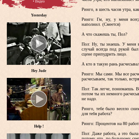
• Видео
Ринго, в шесть часов утра, к
Yesterday
Ринго: Гм, ну, у меня всег
наполнил. (Смеется)
А что скажешь ты, Пол?
Пол: Ну, ты знаешь. У меня 
случай всегда под рукой был
сцене припудрить лицо.
А кто в такую рань расчесыва
Hey Jude
Ринго: Мы сами. Мы все расче
расчесываем, так только, встр
Пол: Так легче, понимаешь. В
потом ты их немного расчесыв
не надо.
Ринго, тебе было весело сни
для тебя работа?
Ринго: Процентов на 80 работа
Help !
Пол: Даже работа, а это была
потому что, по большому счет