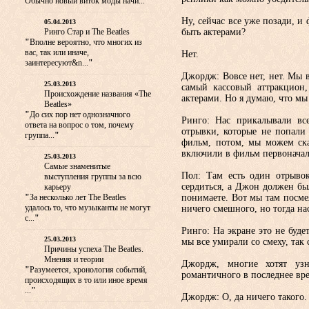
Обычно новый виток моды начи...
"
Ну, сейчас все уже позади, и
05.04.2013
Ринго Стар и The Beatles
быть актерами?
"
Вполне вероятно, что многих из
вас, так или иначе,
Нет.
заинтересуют&n...
"
Джордж: Вовсе нет, нет. Мы вс
25.03.2013
самый кассовый аттракцион,
Происхождение названия «The
актерами. Но я думаю, что мы
Beatles»
"
До сих пор нет однозначного
Ринго: Нас прикалывали вс
ответа на вопрос о том, почему
отрывки, которые не попали
группа...
"
фильм, потом, мы можем ска
включили в фильм первоначал
25.03.2013
Самые знаменитые
Пол: Там есть один отрыво
выступления группы за всю
сердиться, а Джон должен бы
карьеру
"
За несколько лет The Beatles
понимаете. Вот мы там посмея
удалось то, что музыканты не могут
ничего смешного, но тогда нас
с...
"
Ринго: На экране это не буде
25.03.2013
мы все умирали со смеху, так 
Причины успеха The Beatles.
Мнения и теории
Джордж, многие хотят узн
"
Разумеется, хронология событий,
романтичного в последнее вр
происходящих в то или иное время
...
"
Джордж: O, да ничего такого.