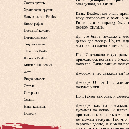
Состав группы
опаздывает, не так ли?
Хронология группы
Итак, Beatles, нам очень при
Даты из жизни Beatles
хочу поговорить с вами о за
Ринго, это и вправду была 
Дискография
первом фильме?
Песенный каталог
Да, это были тяжелые 2 мес
Переводы песен
целых два месяца. Но, гм, я 
Энциклопедия
мы просто сидели и нечего не
"The Fifth Beatle"
Пол: И вставали такую рань.
Фильмы Beatles
приходилось вставать в 6 час
пожелал. Такие ранние подъем
Книги о The Beatles
Фото
Джордж, а что скажешь ты? Те
Видео каталог
Джордж: O, нет. На самом де
Статьи
полуночники.
Интервью
Пол: (ухает как сова, и смеетс
Ссылки
Джордж: как ты, возможно,
Наши контакты
тусуемся по ночам. И вдруг 
Новости
приходилось вставать в 6 час
не можем заснуть. Так что
первую неделю, и у меня про
часов утра, кто вытаскивает м