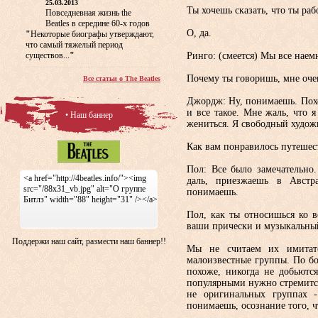
25.03.2013
Ты хочешь сказать, что ты ра
Повседневная жизнь the
Beatles в середине 60-х годов
O, да.
"
Некоторые биографы утверждают,
что самый тяжелый период
существов...
"
Ринго: (смеется) Мы все наем
Почему ты говоришь, мне оче
Все статьи о The Beatles
Джордж: Ну, понимаешь. Пох
и все такое. Мне жаль, что 
• Наш баннер
жениться. Я свободный художн
Как вам понравилось путеше
Пол: Все было замечательно.
<a href="http://4beatles.info/"><img
даль, приезжаешь в Австр
src="/88x31_vb.jpg" alt="О группе
понимаешь.
Битлз" width="88" height="31" /></a>
Пол, как ты относишься ко 
ваши прически и музыкальны
Поддержи наш сайт, размести наш баннер!!
Мы не считаем их имитат
малоизвестные группы. По бо
похоже, никогда не добьются
популярными нужно стремится
не оригинальных группах -
понимаешь, осознание того, ч