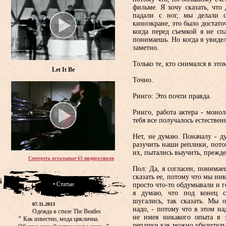
фильме. Я хочу сказать, что
падали с ног, мы делали 
киноэкране, это было достато
когда перед съемкой я не сп
понимаешь. Но когда я увидел
заметно.
Только те, кто снимался в это
Let It Be
Точно.
Ринго: Это почти правда.
Ринго, работа актера - монол
тебя все получалось естествен
Нет, не думаю. Поначалу - 
разучить наши реплики, пот
их, пытались выучить, прежд
Смотреть остальные 65 видероликов
Пол: Да, я согласен, понима
сказать ее, потому что мы ни
• Статьи
просто что-то обдумывали и г
я думаю, что под конец с
шугались, так сказать. Мы о
07.11.2013
надо, - потому что в этом на
Одежда в стиле The Beatles
не имея никакого опыта в 
"
Как известно, мода циклична.
реплики как можно убедитель