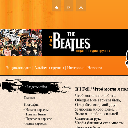
Энциклопедия
|
Альбомы группы
|
Интервью
|
Новости
• Разделы сайта
If I Fell / Чтоб могла я п
Чтоб могла я полюбить,
Главная
Обещай мне верным быть,
Биография
Откройся мне, мой друг.
Я любила много дней…
•
Начало карьеры
Знаю я - любовь сильней
•
Триумф Битлз
Сплетенья рук.
•
Перевал в карьере
Чтобы близким стал мне ты,
•
Конец карьеры
Должна я быть