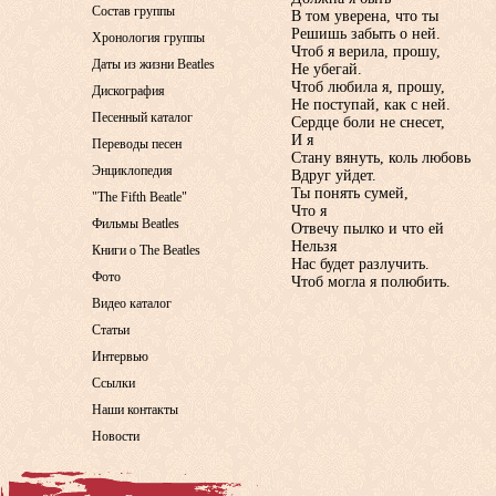
Состав группы
В том уверена, что ты
Решишь забыть о ней.
Хронология группы
Чтоб я верила, прошу,
Даты из жизни Beatles
Не убегай.
Чтоб любила я, прошу,
Дискография
Не поступай, как с ней.
Песенный каталог
Сердце боли не снесет,
И я
Переводы песен
Стану вянуть, коль любовь
Энциклопедия
Вдруг уйдет.
Ты понять сумей,
"The Fifth Beatle"
Что я
Фильмы Beatles
Отвечу пылко и что ей
Нельзя
Книги о The Beatles
Нас будет разлучить.
Фото
Чтоб могла я полюбить.
Видео каталог
Статьи
Интервью
Ссылки
Наши контакты
Новости