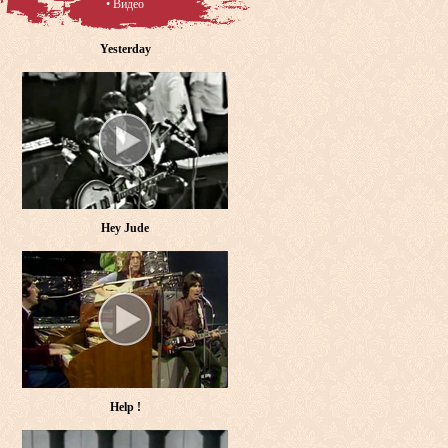
• Видео
Yesterday
Hey Jude
Help !