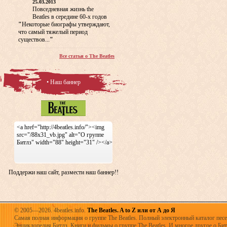
25.03.2013
Повседневная жизнь the
Beatles в середине 60-х годов
"
Некоторые биографы утверждают,
что самый тяжелый период
существов...
"
Все статьи о The Beatles
• Наш баннер
<a href="http://4beatles.info/"><img
src="/88x31_vb.jpg" alt="О группе
Битлз" width="88" height="31" /></a>
Поддержи наш сайт, размести наш баннер!!
© 2005—2026. 4beatles.info.
The Beatles. A to Z или от А до Я
Самая полная информация о группе The Beatles. Полный электронный каталог песен
Энциклопедия Битлз. Книги и фильмы о группе The Beatles. И многое другое о Битла