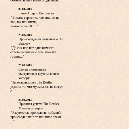
Обычно новый виток моды начи...
"
05.04.2013
Ринго Стар и The Beatles
"
Вполне вероятно, что многих из
вас, так или иначе,
заинтересуют&n...
"
25.03.2013
Происхождение названия «The
Beatles»
"
До сих пор нет однозначного
ответа на вопрос о том, почему
группа...
"
25.03.2013
Самые знаменитые
выступления группы за всю
карьеру
"
За несколько лет The Beatles
удалось то, что музыканты не могут
с...
"
25.03.2013
Причины успеха The Beatles.
Мнения и теории
"
Разумеется, хронология событий,
происходящих в то или иное время
...
"