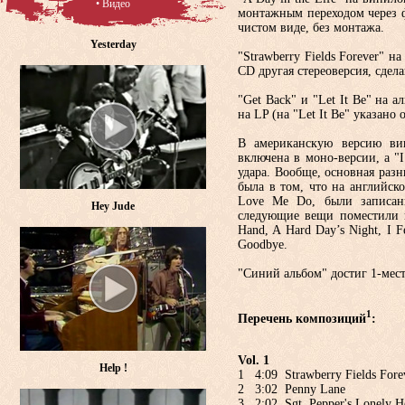
• Видео
монтажным переходом через ф
чистом виде, без монтажа.
Yesterday
"Strawberry Fields Forever" н
CD другая стереоверсия, сдела
"Get Back" и "Let It Be" на 
на LP (на "Let It Be" указано
В американскую версию вин
включена в моно-версии, а "
удара. Вообще, основная раз
была в том, что на английск
Love Me Do, были записаны
Hey Jude
следующие вещи поместили в
Hand, A Hard Day’s Night, I F
Goodbye.
"Синий альбом" достиг 1-места
1
Перечень композиций
:
Vol. 1
Help !
1 4:09 Strawberry Fields Fore
2 3:02 Penny Lane
3 2:02 Sgt. Pepper's Lonely H