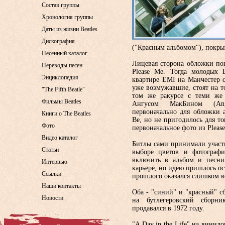
Состав группы
Хронология группы
Даты из жизни Beatles
Дискография
("Красным альбомом"), покры
Песенный каталог
Лицевая сторона обложки пов
Переводы песен
Please Me. Тогда молодых 
Энциклопедия
квартире EMI на Манчестер 
уже возмужавшие, стоят на то
"The Fifth Beatle"
том же ракурсе с теми же
Фильмы Beatles
Ангусом МакБином (Ang
первоначально для обложки а
Книги о The Beatles
Be, но не пригодилось для то
Фото
первоначальное фото из Please
Видео каталог
Битлы сами принимали участи
Статьи
выборе цветов и фотографи
включить в альбом и песни
Интервью
карьере, но идею пришлось ос
Ссылки
прошлого оказался слишком в
Наши контакты
Оба - "синий" и "красный" 
Новости
на бутлегеровский сборни
продавался в 1972 году.
"A Day in the Life" на винил