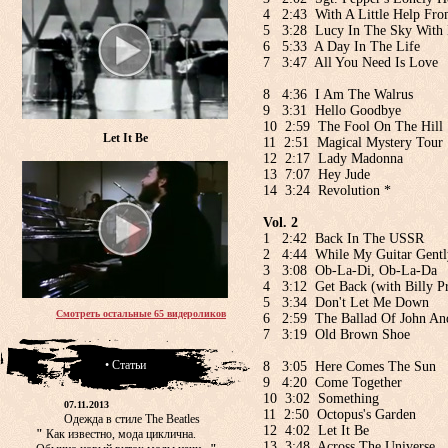
4 2:43 With A Little Help Fro
5 3:28 Lucy In The Sky With
6 5:33 A Day In The Life
7 3:47 All You Need Is Love
8 4:36 I Am The Walrus
9 3:31 Hello Goodbye
10 2:59 The Fool On The Hill
Let It Be
11 2:51 Magical Mystery Tour
12 2:17 Lady Madonna
13 7:07 Hey Jude
14 3:24 Revolution *
Vol. 2
1 2:42 Back In The USSR
2 4:44 While My Guitar Gentl
3 3:08 Ob-La-Di, Ob-La-Da
4 3:12 Get Back (with Billy Pr
5 3:34 Don't Let Me Down
Смотреть остальные 65 видероликов
6 2:59 The Ballad Of John An
7 3:19 Old Brown Shoe
• Статьи
8 3:05 Here Comes The Sun
9 4:20 Come Together
10 3:02 Something
07.11.2013
11 2:50 Octopus's Garden
Одежда в стиле The Beatles
12 4:02 Let It Be
"
Как известно, мода циклична.
13 3:48 Across The Universe