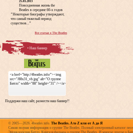
25.03.2013
Повседневная жизнь the
Beatles в середине 60-х годов
"
Некоторые биографы утверждают,
что самый тяжелый период
существов...
"
Все статьи о The Beatles
• Наш баннер
<a href="http://4beatles.info/"><img
src="/88x31_vb.jpg" alt="О группе
Битлз" width="88" height="31" /></a>
Поддержи наш сайт, размести наш баннер!!
© 2005—2026. 4beatles.info.
The Beatles. A to Z или от А до Я
Самая полная информация о группе The Beatles. Полный электронный каталог песен
Энциклопедия Битлз. Книги и фильмы о группе The Beatles. И многое другое о Битла