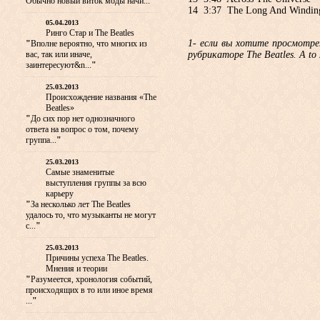
Обычно новый виток моды начи...
"
14 3:37 The Long And Windi
05.04.2013
Ринго Стар и The Beatles
1- если вы хотите просмотр
"
Вполне вероятно, что многих из
рубрикаторе The Beatles. A to 
вас, так или иначе,
заинтересуют&n...
"
25.03.2013
Происхождение названия «The
Beatles»
"
До сих пор нет однозначного
ответа на вопрос о том, почему
группа...
"
25.03.2013
Самые знаменитые
выступления группы за всю
карьеру
"
За несколько лет The Beatles
удалось то, что музыканты не могут
с...
"
25.03.2013
Причины успеха The Beatles.
Мнения и теории
"
Разумеется, хронология событий,
происходящих в то или иное время
...
"