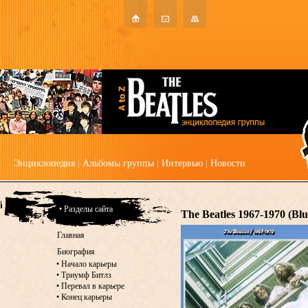
Энциклопедия
|
Альбомы группы
|
Интервью
|
Новости
• Разделы сайта
The Beatles 1967-1970 (Bl
Главная
Биография
•
Начало карьеры
•
Триумф Битлз
•
Перевал в карьере
•
Конец карьеры