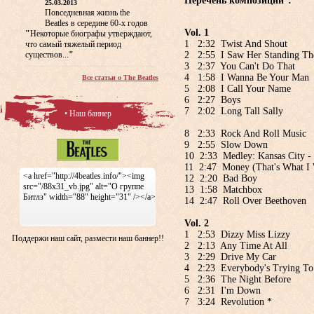
Перечень композиций
:
25.03.2013
Повседневная жизнь the
Beatles в середине 60-х годов
Vol. 1
"
Некоторые биографы утверждают,
1 2:32 Twist And Shout
что самый тяжелый период
2 2:55 I Saw Her Standing Th
существов...
"
3 2:37 You Can't Do That
4 1:58 I Wanna Be Your Man
Все статьи о The Beatles
5 2:08 I Call Your Name
6 2:27 Boys
7 2:02 Long Tall Sally
• Наш баннер
8 2:33 Rock And Roll Music
9 2:55 Slow Down
10 2:33 Medley: Kansas City -
11 2:47 Money (That's What I
<a href="http://4beatles.info/"><img
12 2:20 Bad Boy
src="/88x31_vb.jpg" alt="О группе
13 1:58 Matchbox
Битлз" width="88" height="31" /></a>
14 2:47 Roll Over Beethoven
Vol. 2
1 2:53 Dizzy Miss Lizzy
Поддержи наш сайт, размести наш баннер!!
2 2:13 Any Time At All
3 2:29 Drive My Car
4 2:23 Everybody's Trying T
5 2:36 The Night Before
6 2:31 I'm Down
7 3:24 Revolution *