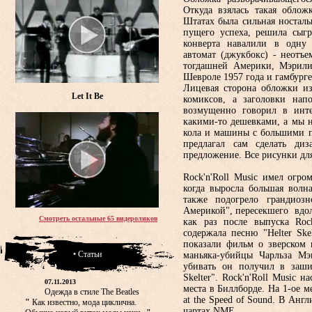
Откуда взялась такая облож
Штатах была сильная ностальг
пущего успеха, решила сыгр
конверта навалили в одну
автомат (джукбокс) - неотъе
тогдашней Америки, Мэрили
Шевроле 1957 года и гамбурге
Лицевая сторона обложки из
Let It Be
комиксов, а заголовки нап
возмущенно говорил в интер
какими-то дешевками, а мы н
кола и машины с большими п
предлагал сам сделать ди
предложение. Все рисунки дл
Rock'n'Roll Music имел огро
когда выросла большая волн
также подогрело грандиоз
Америкой", пересекшего вдо
Смотреть остальные 65 видероликов
как раз после выпуска Rock
содержала песню "Helter Ske
показали фильм о зверском 
• Статьи
маньяка-убийцы Чарльза Мэ
убивать он получил в заши
Skelter". Rock'n'Roll Music 
07.11.2013
места в Биллборде. На 1-ое м
Одежда в стиле The Beatles
at the Speed of Sound. В Англ
"
Как известно, мода циклична.
чартах NME.