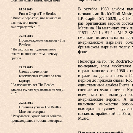
Обычно новый виток моды начи...
"
В октябре 1980 альбом вы
05.04.2013
Ринго Стар и The Beatles
названиями Rock'n'Roll Music,
"
Вполне вероятно, что многих из
LP: Capitol SN-16020; UK LP: 
вас, так или иначе,
раз британская версия сост
заинтересуют&n...
"
Мартина. На матрицах этих п
11531 - A1-1 / B1-1 и Vol 2 
25.03.2013
сменили, поместив на конверт
Происхождение названия «The
американском варианте об
Beatles»
британском варианте толпу 
"
До сих пор нет однозначного
фоне.
ответа на вопрос о том, почему
группа...
"
Несмотря на то, что Rock'n'Ro
во-первых, всем любителям 
25.03.2013
играли многие хиты 1950-х г
Самые знаменитые
играли их день и ночь в Га
выступления группы за всю
период до прихода славы. Rock
карьеру
"
За несколько лет The Beatles
единственный альбом Битлз, в
удалось то, что музыканты не могут
состоит из чужих песен. Кро
с...
"
всем, кто не планирует с
американские версии. А и
25.03.2013
включено множество рок-н
Причины успеха The Beatles.
выходили в лучшем случае н
Мнения и теории
насквозь драйвовый альбом, к
"
Разумеется, хронология событий,
Music.
происходящих в то или иное время
...
"
1