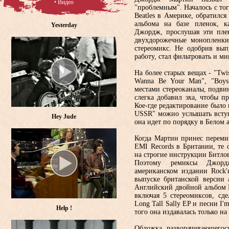
• Видео
"проблемным". Началось с тог
Beatles в Америке, обратился
альбома на базе пленок, к
Yesterday
Джордж, прослушав эти пле
двухдорожечные монопленки,
стереомикс. Не одобрив вып
работу, стал фильтровать и 
На более старых вещах - "Twis
Wanna Be Your Man", "Boys
местами стереоканалы, подви
слегка добавил эха, чтобы п
Кое-где редактирование было 
USSR" можно услышать вступ
Hey Jude
она идет по порядку в Белом 
Когда Мартин принес перем
EMI Records в Британии, те 
на строгие инструкции Битлов
Поэтому ремиксы Джорд
американском издании Rock'
выпуске британской версии 
Английский двойной альбом 
включая 5 стереомиксов, сд
Long Tall Sally EP и песни I
Help !
того она издавалась только на
Обложка разворачивающегося