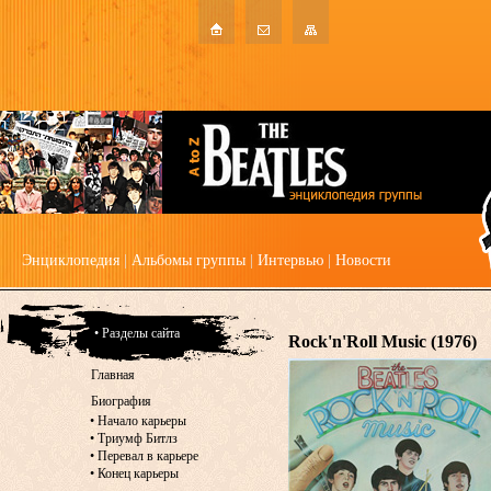
Энциклопедия
|
Альбомы группы
|
Интервью
|
Новости
• Разделы сайта
Rock'n'Roll Music (1976)
Главная
Биография
•
Начало карьеры
•
Триумф Битлз
•
Перевал в карьере
•
Конец карьеры