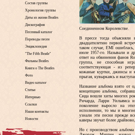
Состав группы
Хронология группы
Даты из жизни Beatles
Дискография
Соединенном Королевстве.
Песенный каталог
В прессе тогда объясняли 
Переводы песен
двадцатилетию первой встр
Энциклопедия
таком случае, EMI ошиблась
июле 1957-го. Называли и д
"The Fifth Beatle"
ответ на обвинения фанов Rol
Фильмы Beatles
группа, не способная игр
соответствующая - из репе
Книги о The Beatles
кожаные куртки, джинсы и к
Фото
прыгая, кувыркаясь и выступа
Видео каталог
Название альбома взято от 
Статьи
концепцию альбома, собравш
Сюда вошли хиты многих рок
Интервью
Ричарда, Ларри Уильямса 
Ссылки
поколение выросло на эти
исполнении, то мы и многие
Наши контакты
узнали эти песни прежде вс
Новости
каверы звучат более драйвово
Но с производством альбома
Джордж Мартин назвал в