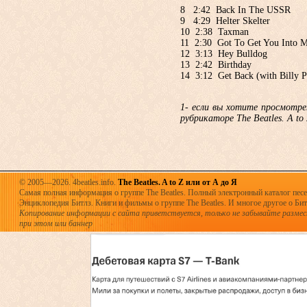
8 2:42 Back In The USSR
9 4:29 Helter Skelter
10 2:38 Taxman
11 2:30 Got To Get You Into M
12 3:13 Hey Bulldog
13 2:42 Birthday
14 3:12 Get Back (with Billy P
1- если вы хотите просмотр
рубрикаторе The Beatles. A to
© 2005—2026. 4beatles.info.
The Beatles. A to Z или от А до Я
Самая полная информация о группе The Beatles. Полный электронный каталог песен
Энциклопедия Битлз. Книги и фильмы о группе The Beatles. И многое другое о Битла
Копирование информации с сайта приветствуется, только не забывайте разме
при этом или баннер