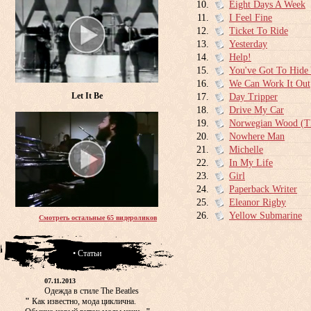
Eight Days A Week
I Feel Fine
Ticket To Ride
Yesterday
Help!
You've Got To Hide
We Can Work It Out
Let It Be
Day Tripper
Drive My Car
Norwegian Wood (Th
Nowhere Man
Michelle
In My Life
Girl
Paperback Writer
Eleanor Rigby
Yellow Submarine
Смотреть остальные 65 видероликов
• Статьи
07.11.2013
Одежда в стиле The Beatles
"
Как известно, мода циклична.