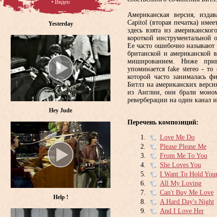
• Видео
Американская версия, издав
Capitol (вторая печатка) име
Yesterday
здесь взята из американског
короткой инструментальной о
Ее часто ошибочно называют
британской и американской в
мишированием. Ниже прив
упоминается fake stereo - то
которой часто занималась ф
Битлз на американских версия
из Англии, они брали моном
реверберации на один канал 
Hey Jude
Перечень композиций:
Love Me Do
Please Please Me
From Me To You
She Loves You
I Want To Hold You
All My Loving
Can't Buy Me Love
Help !
A Hard Day's Night
And I Love Her