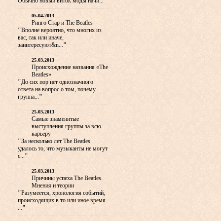
Обычно новый виток моды начи...
"
05.04.2013
Ринго Стар и The Beatles
"
Вполне вероятно, что многих из
вас, так или иначе,
заинтересуют&n...
"
25.03.2013
Происхождение названия «The
Beatles»
"
До сих пор нет однозначного
ответа на вопрос о том, почему
группа...
"
25.03.2013
Самые знаменитые
выступления группы за всю
карьеру
"
За несколько лет The Beatles
удалось то, что музыканты не могут
с...
"
25.03.2013
Причины успеха The Beatles.
Мнения и теории
"
Разумеется, хронология событий,
происходящих в то или иное время
...
"