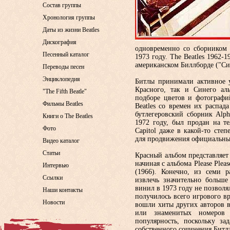
Состав группы
Хронология группы
Даты из жизни Beatles
Дискография
одновременно со сборником 
Песенный каталог
1973 году. The Beatles 1962-
американском Биллборде ("С
Переводы песен
Энциклопедия
Битлы принимали активное у
Красного, так и Синего аль
"The Fifth Beatle"
подборе цветов и фотографи
Фильмы Beatles
Beatles со времен их распад
бутлегеровский сборник Alph
Книги о The Beatles
1972 году, был продан на т
Фото
Capitol даже в какой-то сте
для продвижения официальных
Видео каталог
Статьи
Красный альбом представляет
начиная с альбома Please Plea
Интервью
(1966). Конечно, из семи 
Ссылки
извлечь значительно больше
винил в 1973 году не позволя
Наши контакты
получилось всего игрового в
Новости
вошли хиты других авторов в
или знаменитых номеров
популярность, поскольку за
собственного сочинения Битл