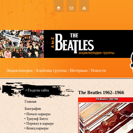
Энциклопедия
|
Альбомы группы
|
Интервью
|
Новости
• Разделы сайта
The Beatles 1962–1966
Главная
Биография
•
Начало карьеры
•
Триумф Битлз
•
Перевал в карьере
•
Конец карьеры