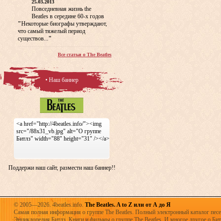
25.03.2013
Повседневная жизнь the
Beatles в середине 60-х годов
"
Некоторые биографы утверждают,
что самый тяжелый период
существов...
"
Все статьи о The Beatles
• Наш баннер
<a href="http://4beatles.info/"><img
src="/88x31_vb.jpg" alt="О группе
Битлз" width="88" height="31" /></a>
Поддержи наш сайт, размести наш баннер!!
© 2005—2026. 4beatles.info.
The Beatles. A to Z или от А до Я
Самая полная информация о группе The Beatles. Полный электронный каталог песен
Энциклопедия Битлз. Книги и фильмы о группе The Beatles. И многое другое о Битла