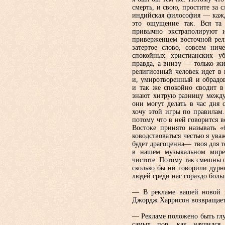
смерть, и свою, простите за 
ин­дийская философия — кажд
это ощущение так. Вся та б
привычно экстраполируют 
приверженцем во­сточной ре
затертое слово, совсем ни
спокой­ных христианских уб
правда, а внизу — толь­ко ж
религиозный человек идет в в
и, умиротворенный и обрадо
и так же спокой­но сводит 
знают хитрую разницу между
они могут делать в час дня
хочу этой игры по правилам
потому что в ней го­ворится 
Востоке принято называть 
ководствоваться честью я ува
будет дра­гоценна— твоя для т
в нашем музыкаль­ном мире
чистоте. Потому так смешны о
сколько бы ни говорили дурн
людей среди нас гораздо больш
— В рекламе вашей новой п
Джордж Харрисон возвращаетс
— Рекламе положено быть глуп
самых пор, как научился 