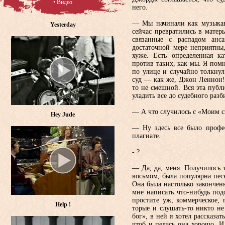
• Видео
него.
— Мы начинали как музыкан­
Yesterday
сейчас превратились в матеры
связанные с рас­падом анс
достаточной мере неприятны,
хуже. Есть определенная ка
против таких, как мы. Я по
по улице и случайно толкнул 
суд — как же, Джон Леннон! 
то не смешной. Вся эта публи
уладить все до судебного раз­б
— А что случилось с «Моим 
Hey Jude
— Ну здесь все было профе
плагиате.
- ?
— Да, да, меня. Получилось т
восьмом, была популярна пес
Она была настоль­ко закончен
мне написать что-ни­будь под
простите уж, коммерческое, 
Help !
торые и слушать-то никто н
бог», в ней я хотел рассказат
чтоб и пелась она хорошо. И