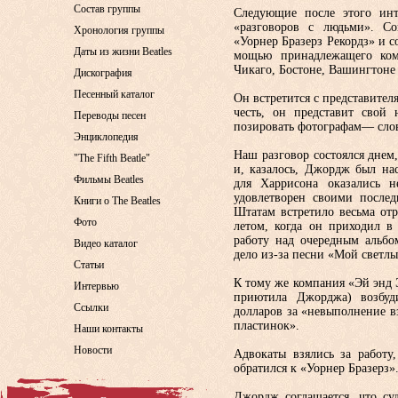
Состав группы
Следующие после этого ин
«разговоров с людьми». 
Хронология группы
«Уорнер Бразерз Рекордз» и 
Даты из жизни Beatles
мощью принадлежащего комп
Чикаго, Бостоне, Вашингтоне
Дискография
Песенный каталог
Он встретится с представителя
честь, он представит свой 
Переводы песен
позировать фотографам— слов
Энциклопедия
Наш разговор состоялся днем,
"The Fifth Beatle"
и, ка­залось, Джордж был на
Фильмы Beatles
для Харрисона оказались 
удовлетворен своими послед
Книги о The Beatles
Штатам встретило весьма от
Фото
летом, когда он при­ходил в
работу над очередным альбо
Видео каталог
дело из-за песни «Мой светлы
Статьи
К тому же компания «Эй энд Э
Интервью
приютила Джорджа) возбуд
Ссылки
долларов за «не­выполнение в
пластинок».
Наши контакты
Новости
Адвокаты взялись за работу
обратил­ся к «Уорнер Бразерз»
Джордж соглашается, что су