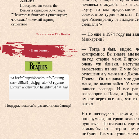
25.03.2013
человека с акулой. Так я ск
Повседневная жизнь the
акулу, то мы предоставим 
Beatles в середине 60-х годов
совместное турне «Битлз». 
"
Некоторые биографы утверждают,
дал Розенкранцу и Гильденст
что самый тяжелый период
существов...
"
смешали?»
— Но еще в 1974 году вы заяв
Все статьи о The Beatles
Мак­картни?
— Тогда я был, видно, че
• Наш баннер
компромисс. Вы знаете, мы ве
на год старше меня. И дружи
очень уж близки, насту­па
вырастаешь из нее. И мне был
отношении у меня ни с Джоном
<a href="http://4beatles.info/"><img
Полем... Он не да­вал мне дв
src="/88x31_vb.jpg" alt="О группе
меня, не вмешивайся. У мен
Битлз" width="88" height="31" /></a>
нашего распада. И все ра
разговоров и Поля, и Джона
вместе через все это, что-т
ваться.
Поддержи наш сайт, размести наш баннер!!
Но в шестьдесят восьмом, к
ополоумели, потеряли всякое 
рушиться. Протяну­лось еще д
семьях бывает — терпи не тер
не будет. Так что лучше кончат