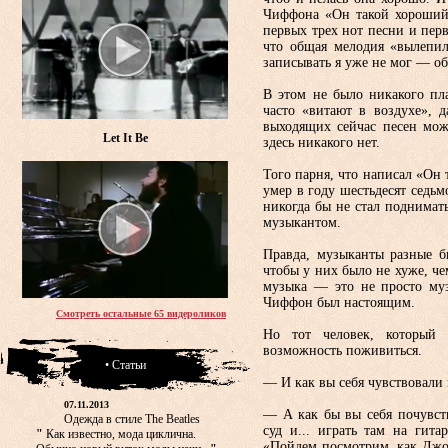
Чиффона «Он такой хороший»
первых трех нот песни и перв
что общая мелодия «вылепил
записывать я уже не мог — об
В этом не было никакого пл
часто «витают в воздухе», 
выходящих сейчас песен мож
Let It Be
здесь никакого нет.
Того парня, что написал «Он 
умер в году шестьдесят седьм
никогда бы не стал поднимать
музыкантом.
Правда, музыканты разные б
чтобы у них было не хуже, че
музыка — это не просто муз
Чиффон был настоящим.
Смотреть остальные 65 видероликов
Но тот человек, который 
возможность по­живиться.
• Статьи
— И как вы себя чувствовали 
07.11.2013
— А как бы вы себя почувст
Одежда в стиле The Beatles
суд и... играть там на гита
"
Как известно, мода циклична.
«Пойдем посмотрим, как Джор