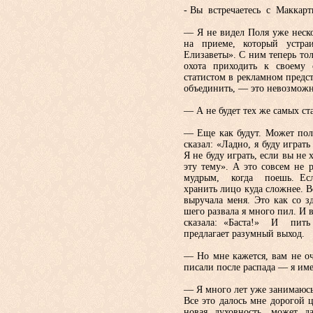
- Вы встречаетесь с Мак­кар
— Я не видел Поля уже не­ск
на приеме, который устра
Елизаветы». С ним те­перь то
охота прихо­дить к своему
статистом в рекламном предст
объединить, — это невозможн
— А не будет тех же самых с
— Еще как будут. Может получ
ска­зал: «Ладно, я буду играть
Я не буду играть, если вы не 
эту тему». А это совсем не 
мудрым, когда поешь. Есл
хранить лицо куда сложнее. В
выручала меня. Это как со з
шего развала я много пил. И 
сказала: «Баста!» И пить
предлагает разумный выход.
— Но мне кажется, вам не оч
писали после распада — я име
— Я много лет уже занимаюсь 
Все это далось мне дорогой ц
новая духовность, мо­жет д