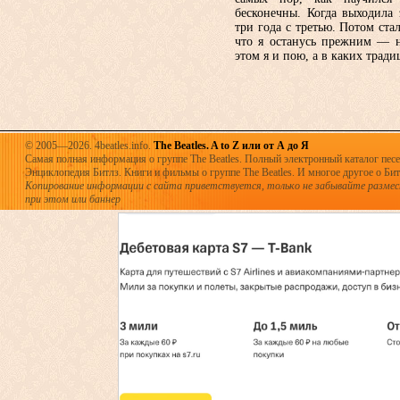
бесконечны. Когда выхо­дила 
три года с третью. Потом ста
что я останусь прежним — н
этом я и пою, а в каких трад
© 2005—2026. 4beatles.info.
The Beatles. A to Z или от А до Я
Самая полная информация о группе The Beatles. Полный электронный каталог песен
Энциклопедия Битлз. Книги и фильмы о группе The Beatles. И многое другое о Битла
Копирование информации с сайта приветствуется, только не забывайте разме
при этом или баннер