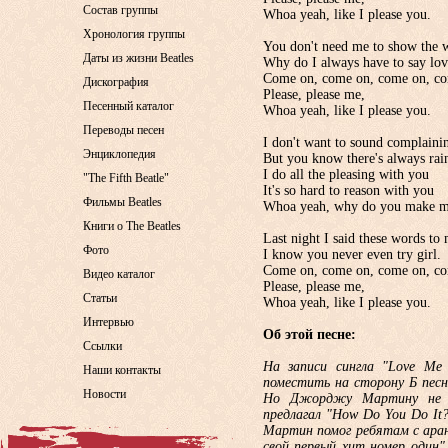
Состав группы
Whoa yeah, like I please you.
Хронология группы
You don't need me to show the 
Даты из жизни Beatles
Why do I always have to say lo
Come on, come on, come on, co
Дискография
Please, please me,
Песенный каталог
Whoa yeah, like I please you.
Переводы песен
I don't want to sound complaini
Энциклопедия
But you know there's always rai
I do all the pleasing with you
"The Fifth Beatle"
It's so hard to reason with you
Фильмы Beatles
Whoa yeah, why do you make m
Книги о The Beatles
Last night I said these words to 
Фото
I know you never even try girl.
Come on, come on, come on, co
Видео каталог
Please, please me,
Статьи
Whoa yeah, like I please you.
Интервью
Об этой песне:
Ссылки
На записи сингла "Love Me 
Наши контакты
поместить на сторону Б песн
Новости
Но Джорджу Мартину не н
предлагал "How Do You Do It
Мартин помог ребятам с аран
свой первый хит номер один".