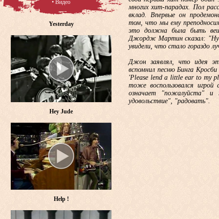
• Видео
многих хит-парадах. Пол ра
вклад. Впервые он продемо
том, что мы ему преподносим,
Yesterday
это должна была быть вещ
Джордж Мартин сказал: "Нуж
увидели, что стало гораздо лу
Джон заявлял, что идея эт
вспомнил песню Бинга Кросби 
'Please lend a little ear to m
тоже воспользовался игрой с
означает "пожалуйста" и 
удовольствие", "радовать".
Hey Jude
Help !