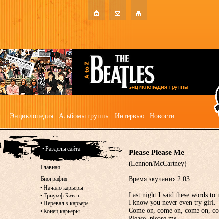
Энциклопедия
|
Альбомы группы
|
Интервью
|
Новости
• Разделы сайта
Please Please Me
(Lennon/McCartney)
Главная
Биография
Время звучания 2:03
•
Начало карьеры
Last night I said these words to 
•
Триумф Битлз
I know you never even try girl.
•
Перевал в карьере
Come on, come on, come on, co
•
Конец карьеры
Please, please me,