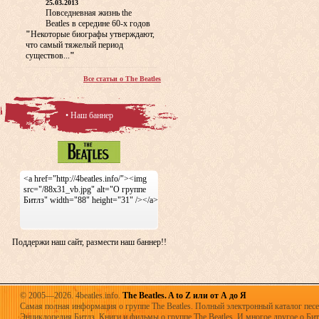
25.03.2013
Повседневная жизнь the
Beatles в середине 60-х годов
"
Некоторые биографы утверждают,
что самый тяжелый период
существов...
"
Все статьи о The Beatles
• Наш баннер
<a href="http://4beatles.info/"><img
src="/88x31_vb.jpg" alt="О группе
Битлз" width="88" height="31" /></a>
Поддержи наш сайт, размести наш баннер!!
© 2005—2026. 4beatles.info.
The Beatles. A to Z или от А до Я
Самая полная информация о группе The Beatles. Полный электронный каталог песен
Энциклопедия Битлз. Книги и фильмы о группе The Beatles. И многое другое о Битла