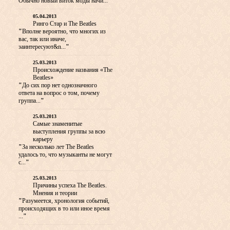
Обычно новый виток моды начи...
"
05.04.2013
Ринго Стар и The Beatles
"
Вполне вероятно, что многих из
вас, так или иначе,
заинтересуют&n...
"
25.03.2013
Происхождение названия «The
Beatles»
"
До сих пор нет однозначного
ответа на вопрос о том, почему
группа...
"
25.03.2013
Самые знаменитые
выступления группы за всю
карьеру
"
За несколько лет The Beatles
удалось то, что музыканты не могут
с...
"
25.03.2013
Причины успеха The Beatles.
Мнения и теории
"
Разумеется, хронология событий,
происходящих в то или иное время
...
"