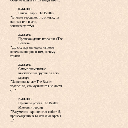
Обычно новый виток моды начи...
"
05.04.2013
Ринго Стар и The Beatles
"
Вполне вероятно, что многих из
вас, так или иначе,
заинтересуют&n...
"
25.03.2013
Происхождение названия «The
Beatles»
"
До сих пор нет однозначного
ответа на вопрос о том, почему
группа...
"
25.03.2013
Самые знаменитые
выступления группы за всю
карьеру
"
За несколько лет The Beatles
удалось то, что музыканты не могут
с...
"
25.03.2013
Причины успеха The Beatles.
Мнения и теории
"
Разумеется, хронология событий,
происходящих в то или иное время
...
"