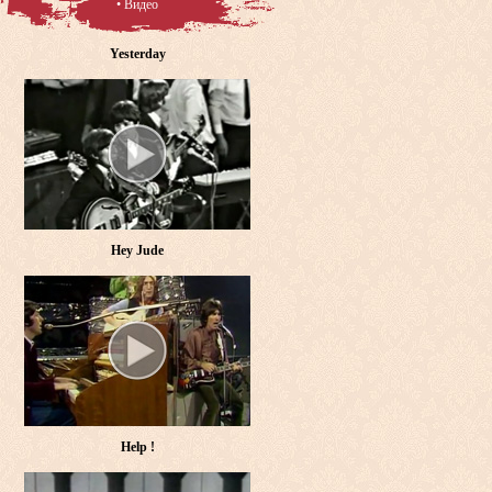
• Видео
Yesterday
Hey Jude
Help !