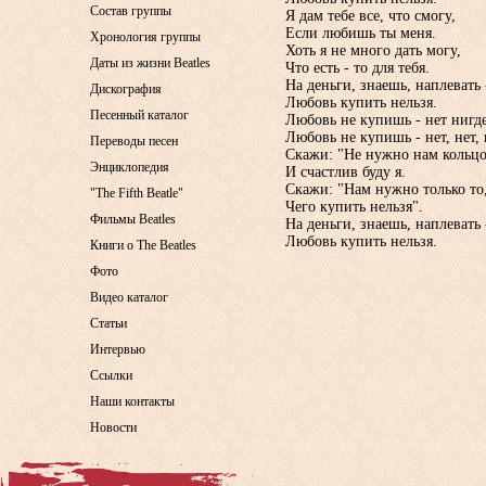
Состав группы
Я дам тебе все, что смогу,
Если любишь ты меня.
Хронология группы
Хоть я не много дать могу,
Даты из жизни Beatles
Что есть - то для тебя.
На деньги, знаешь, наплевать 
Дискография
Любовь купить нельзя.
Песенный каталог
Любовь не купишь - нет нигде
Любовь не купишь - нет, нет, 
Переводы песен
Скажи: "Не нужно нам кольцо
Энциклопедия
И счастлив буду я.
Скажи: "Нам нужно только то
"The Fifth Beatle"
Чего купить нельзя".
Фильмы Beatles
На деньги, знаешь, наплевать 
Любовь купить нельзя.
Книги о The Beatles
Фото
Видео каталог
Статьи
Интервью
Ссылки
Наши контакты
Новости