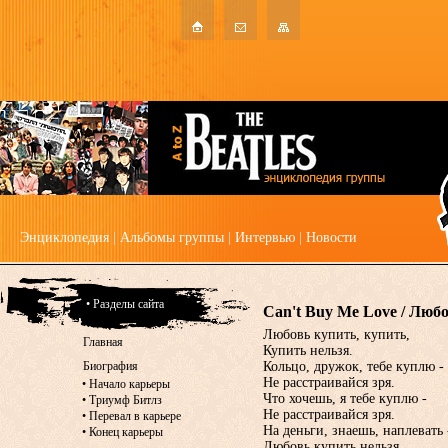
Энциклопедия
|
Альбомы группы
|
Интервью
|
Новости
• Разделы сайта
Can't Buy Me Love / Люб
Любовь купить, купить,
Главная
Купить нельзя.
Биография
Кольцо, дружок, тебе куплю -
Не расстраивайся зря.
•
Начало карьеры
Что хочешь, я тебе куплю -
•
Триумф Битлз
Не расстраивайся зря.
•
Перевал в карьере
На деньги, знаешь, наплевать 
•
Конец карьеры
Любовь купить нельзя.