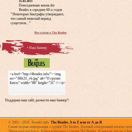
25.03.2013
Повседневная жизнь the
Beatles в середине 60-х годов
"
Некоторые биографы утверждают,
что самый тяжелый период
существов...
"
Все статьи о The Beatles
• Наш баннер
<a href="http://4beatles.info/"><img
src="/88x31_vb.jpg" alt="О группе
Битлз" width="88" height="31" /></a>
Поддержи наш сайт, размести наш баннер!!
© 2005—2026. 4beatles.info.
The Beatles. A to Z или от А до Я
Самая полная информация о группе The Beatles. Полный электронный каталог песен
Энциклопедия Битлз. Книги и фильмы о группе The Beatles. И многое другое о Битла