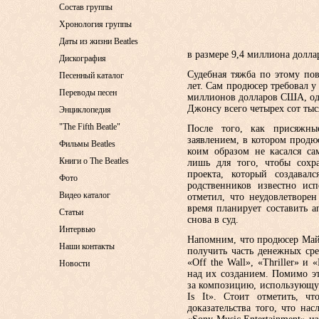
Состав группы
Хронология группы
Даты из жизни Beatles
в размере 9,4 миллиона долла
Дискография
Судебная тяжба по этому по
Песенный каталог
лет. Сам продюсер требовал 
Переводы песен
миллионов долларов США, од
Джонсу всего четырех сот тыс
Энциклопедия
"The Fifth Beatle"
После того, как присяжны
заявлением, в котором продю
Фильмы Beatles
коим образом не касался са
Книги о The Beatles
лишь для того, чтобы сохра
проекта, который создава
Фото
родственников известно ис
Видео каталог
отметил, что неудовлетворе
время планирует составить а
Статьи
снова в суд.
Интервью
Напомним, что продюсер Май
Наши контакты
получить часть денежных ср
«Off the Wall», «Thriller» и
Новости
над их созданием. Помимо э
за композицию, использующу
Is It». Стоит отметить, ч
доказательства того, что на