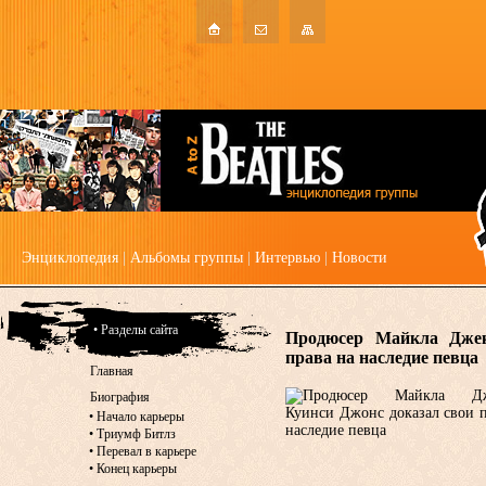
Энциклопедия
|
Альбомы группы
|
Интервью
|
Новости
• Разделы сайта
Продюсер Майкла Джек
права на наследие певца
Главная
Биография
•
Начало карьеры
•
Триумф Битлз
•
Перевал в карьере
•
Конец карьеры