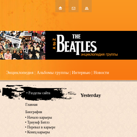
Энциклопедия
|
Альбомы группы
|
Интервью
|
Новости
• Разделы сайта
Yesterday
Главная
Биография
•
Начало карьеры
•
Триумф Битлз
•
Перевал в карьере
•
Конец карьеры