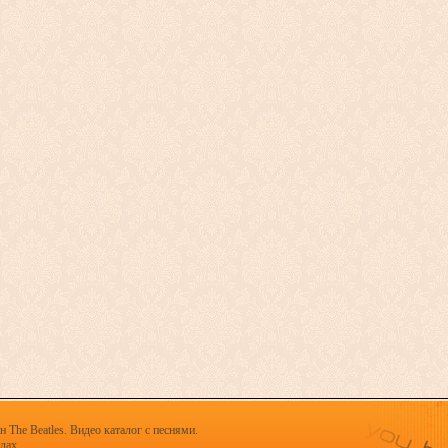
 The Beatles. Видео каталог с песнями.
х.......