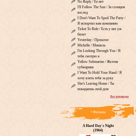
No Reply / Ее нет
I'll Follow The Sun / За солнцем
вослед
I Don't Want To Spoil The Party /
Я испортил вам компанию
Ticket To Ride / Есть у нее уж
билет
Yesterday / Прошлое
Michelle / Мишель
I'm Looking Through You / В
тебя смотрю я
Yellow Submarine / Желтая
субмарина
I Want To Hold Your Hand / Я
хочу взять тебя за руку
She's Leaving Home / Ты
покидаешь свой дом
Все переводы
• Фильмы
A Hard Day`s Night
(1964)