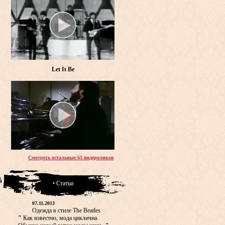
Let It Be
Смотреть остальные 65 видероликов
• Статьи
07.11.2013
Одежда в стиле The Beatles
"
Как известно, мода циклична.