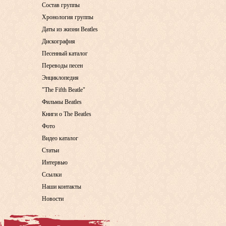
Состав группы
Хронология группы
Даты из жизни Beatles
Дискография
Песенный каталог
Переводы песен
Энциклопедия
"The Fifth Beatle"
Фильмы Beatles
Книги о The Beatles
Фото
Видео каталог
Статьи
Интервью
Ссылки
Наши контакты
Новости