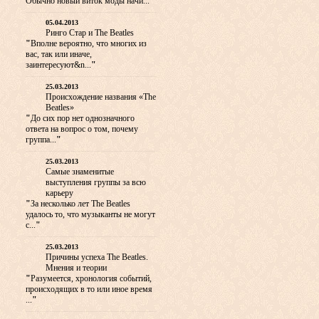
Обычно новый виток моды начи...
"
05.04.2013
Ринго Стар и The Beatles
"
Вполне вероятно, что многих из
вас, так или иначе,
заинтересуют&n...
"
25.03.2013
Происхождение названия «The
Beatles»
"
До сих пор нет однозначного
ответа на вопрос о том, почему
группа...
"
25.03.2013
Самые знаменитые
выступления группы за всю
карьеру
"
За несколько лет The Beatles
удалось то, что музыканты не могут
с...
"
25.03.2013
Причины успеха The Beatles.
Мнения и теории
"
Разумеется, хронология событий,
происходящих в то или иное время
...
"