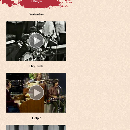
• Видео
Yesterday
Hey Jude
Help !