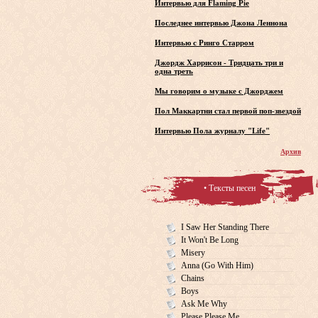
Интервью для Flaming Pie
Последнее интервью Джона Леннона
Интервью с Ринго Старром
Джордж Харрисон - Тридцать три и
одна треть
Мы говорим о музыке с Джорджем
Пол Маккартни стал первой поп-звездой
Интервью Пола журналу "Life"
Архив
• Тексты песен
I Saw Her Standing There
It Won't Be Long
Misery
Anna (Go With Him)
Chains
Boys
Ask Me Why
Please Please Me