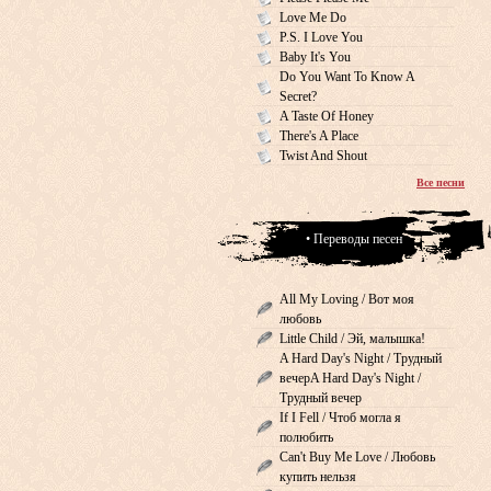
Love Me Do
P.S. I Love You
Baby It's You
Do You Want To Know A
Secret?
A Taste Of Honey
There's A Place
Twist And Shout
Все песни
• Переводы песен
All My Loving / Вот моя
любовь
Little Child / Эй, малышка!
A Hard Day's Night / Трудный
вечерA Hard Day's Night /
Трудный вечер
If I Fell / Чтоб могла я
полюбить
Can't Buy Me Love / Любовь
купить нельзя