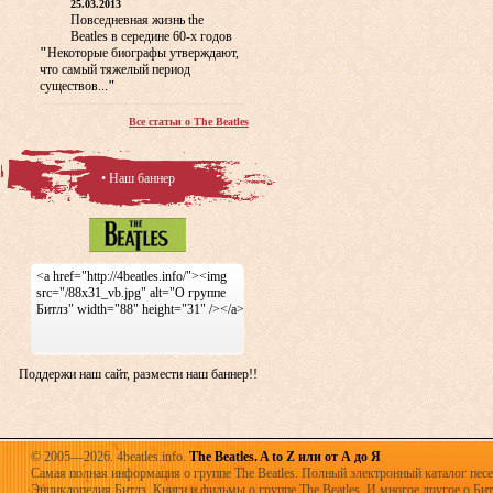
25.03.2013
Повседневная жизнь the
Beatles в середине 60-х годов
"
Некоторые биографы утверждают,
что самый тяжелый период
существов...
"
Все статьи о The Beatles
• Наш баннер
<a href="http://4beatles.info/"><img
src="/88x31_vb.jpg" alt="О группе
Битлз" width="88" height="31" /></a>
Поддержи наш сайт, размести наш баннер!!
© 2005—2026. 4beatles.info.
The Beatles. A to Z или от А до Я
Самая полная информация о группе The Beatles. Полный электронный каталог песен
Энциклопедия Битлз. Книги и фильмы о группе The Beatles. И многое другое о Битла