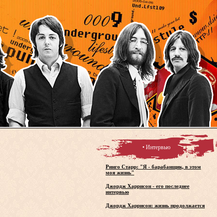
• Интервью
Ринго Старр: "Я - барабанщик, в этом
моя жизнь"
Джордж Харрисон - его последнее
интервью
Джордж Харрисон: жизнь продолжается