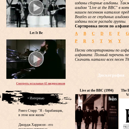
изданы сборные альбомы. Такж
альбом "Live at the BBC" в ко
нашем песенном каталоге пред
Beatles из ее студиных альбом
изданы после распада группы.
Сортировка песен по алфави
Let It Be
A
B
C
D
E
F
G
P
R
S
T
W
Y
Песни отсортированы по алф
алфавита. Полный перечень пе
Скачать каталог всех песен T
Дискография
Смотреть остальные 65 видероликов
Live at the BBC (1994)
The B
V
• Интервью
Ринго Старр: "Я - барабанщик,
в этом моя жизнь"
Джордж Харрисон - его