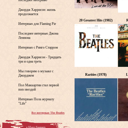
последнее интервью
Джордж Харрисон: жизнь
продолжается
20 Greatest Hits (1982)
R
Интервью для Flaming Pie
Последнее интервью Джона
Леннона
Интервью с Ринго Старром
Джордж Харрисон - Тридцать
три и одна треть
Мы говорим о музыке с
Rarities (1978)
L
Джорджем
Пол Маккартни стал первой
поп-звездой
Интервью Пола журналу
"Life"
Все интервью The Beatles
• Наш баннер