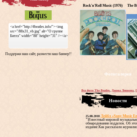
Rock'n'Roll Music (1976)
The Be
<a href="http://4beatles.info/"><img
src="/88x31_vb.jpg" alt="О группе
Битлз" width="88" height="31" /></a>
Поддержи наш сайт, размести наш баннер!!
Фотогалерея
,
,
Все фото The Beatles
Джона Леннона
Новости
Лейбл «Sony Music En
25.08.2018
"
Известный мировой музыкальный
обнародовании подделок. Об это
издание.Как рассказали журналист