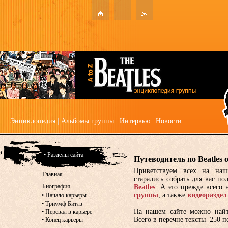
Энциклопедия
|
Альбомы группы
|
Интервью
|
Новости
• Разделы сайта
Путеводитель по Beatles 
Приветствуем всех на наш
Главная
старались собрать для вас п
Биография
Beatles
. А это прежде всего
группы
, а также
видеораздел
•
Начало карьеры
•
Триумф Битлз
На нашем сайте можно най
•
Перевал в карьере
Всего в перечне тексты 250 п
•
Конец карьеры