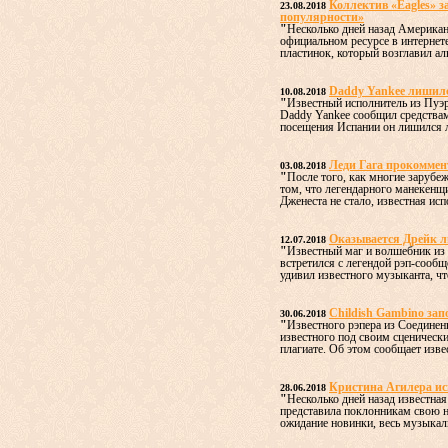
Коллектив «Eagles» за
23.08.2018
популярности»
"
Несколько дней назад Американ
официальном ресурсе в интернет
пластинок, который возглавил ал
Daddy Yankee лишилс
10.08.2018
"
Известный исполнитель из Пуэр
Daddy Yankee сообщил средствам
посещения Испании он лишился л
Леди Гага прокоммен
03.08.2018
"
После того, как многие зарубе
том, что легендарного манекенщи
Дженеста не стало, известная исп
Оказывается Дрейк 
12.07.2018
"
Известный маг и волшебник из 
встретился с легендой рэп-сообщ
удивил известного музыканта, что
Childish Gambino зап
30.06.2018
"
Известного рэпера из Соедине
известного под своим сценическ
плагиате. Об этом сообщает изве
Кристина Агилера ис
28.06.2018
"
Несколько дней назад известна
представила поклонникам свою н
ожидание новинки, весь музыкал