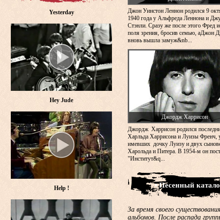
Джон Уинстон Леннон родился 9 окт
Yesterday
1940 года у Альфреда Леннона и Дж
Стэнли. Сразу же после этого Фред и
поля зрения, бросив семью, аДжон 
вновь вышла замуж&nb...
Hey Jude
Джордж Харрисон
Джордж Харрисон родился последн
Харльда Харрисона и Луизы Френч, 
имевших дочку Луизу и двух сынов
Харольда и Питера. В 1954-м он пос
"Институт&q...
• Песенный катало
Help !
За время своего существования
альбомов. После распада груп