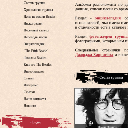
Состав группы
Альбомы расположены по да
данные, список песен со врем
Хронология группы
Даты из жизни Beatles
Раздел -
энциклопедия
сод
исполнителей, чьи имена име
Дискография
в отдельности есть в каталоге
Песенный каталог
Раздел
фотогалерея группы
Переводы песен
фотографиями, которые нам п
Энциклопедия
Специальные странички 
"The Fifth Beatle"
Джорджа Харрисона
, а такж
Фильмы Beatles
Книги о The Beatles
Видео каталог
• Состав группы
Статьи
Интервью
Ссылки
Наши контакты
Новости
• Видео
Джон Леннон