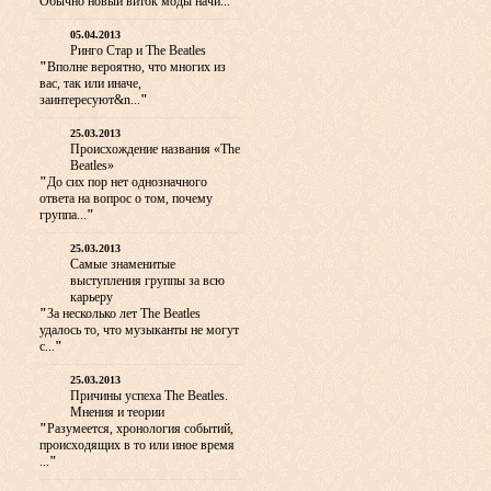
Обычно новый виток моды начи...
"
05.04.2013
Ринго Стар и The Beatles
"
Вполне вероятно, что многих из
вас, так или иначе,
заинтересуют&n...
"
25.03.2013
Происхождение названия «The
Beatles»
"
До сих пор нет однозначного
ответа на вопрос о том, почему
группа...
"
25.03.2013
Самые знаменитые
выступления группы за всю
карьеру
"
За несколько лет The Beatles
удалось то, что музыканты не могут
с...
"
25.03.2013
Причины успеха The Beatles.
Мнения и теории
"
Разумеется, хронология событий,
происходящих в то или иное время
...
"