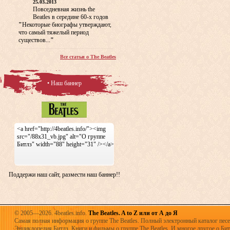
25.03.2013
Повседневная жизнь the
Beatles в середине 60-х годов
"
Некоторые биографы утверждают,
что самый тяжелый период
существов...
"
Все статьи о The Beatles
• Наш баннер
<a href="http://4beatles.info/"><img
src="/88x31_vb.jpg" alt="О группе
Битлз" width="88" height="31" /></a>
Поддержи наш сайт, размести наш баннер!!
© 2005—2026. 4beatles.info.
The Beatles. A to Z или от А до Я
Самая полная информация о группе The Beatles. Полный электронный каталог песен
Энциклопедия Битлз. Книги и фильмы о группе The Beatles. И многое другое о Битла