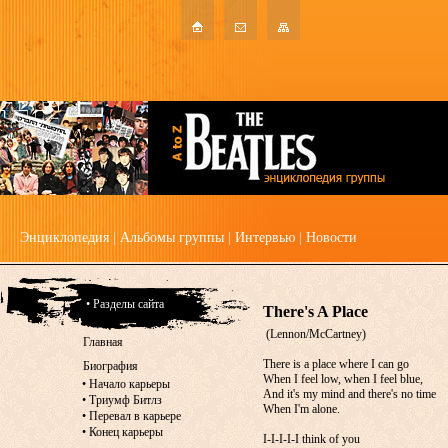
Энциклопедия
|
Альбомы группы
|
Интервью
|
Новости
• Разделы сайта
There's A Place
(Lennon/McCartney)
Главная
There is a place where I can go
Биография
When I feel low, when I feel blue,
•
Начало карьеры
And it's my mind and there's no time
•
Триумф Битлз
When I'm alone.
•
Перевал в карьере
•
Конец карьеры
I-I-I-I-I think of you