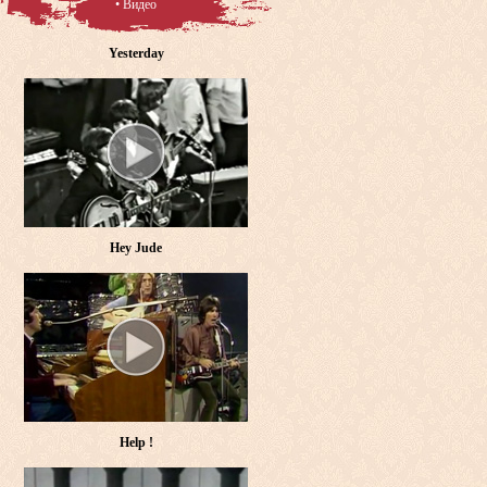
• Видео
Yesterday
Hey Jude
Help !