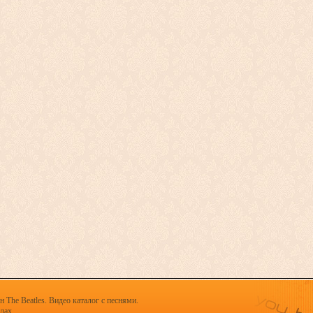
 The Beatles. Видео каталог с песнями.
х.......