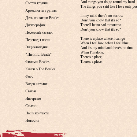
And things you do go round my head
Состав группы
The things you said like I love only yo
Хронология группы
In my mind there's no sorrow
Даты из жизни Beatles
Don't you know that it's so?
There'll be no sad tomorrow
Дискография
Don't you know that it's so?
Песенный каталог
There is a place where I can go
Переводы песен
When I feel low, when I feel blue,
Энциклопедия
And it's my mind and there's no time
When I'm alone.
"The Fifth Beatle"
There's a place,
There's a place.
Фильмы Beatles
Книги о The Beatles
Фото
Видео каталог
Статьи
Интервью
Ссылки
Наши контакты
Новости