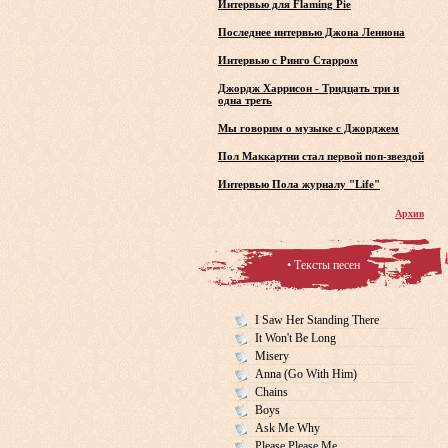
Интервью для Flaming Pie
Последнее интервью Джона Леннона
Интервью с Ринго Старром
Джордж Харрисон - Тридцать три и
одна треть
Мы говорим о музыке с Джорджем
Пол Маккартни стал первой поп-звездой
Интервью Пола журналу "Life"
Архив
• Тексты песен
I Saw Her Standing There
It Won't Be Long
Misery
Anna (Go With Him)
Chains
Boys
Ask Me Why
Please Please Me