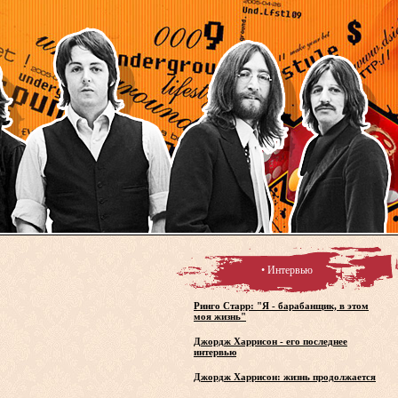
• Интервью
Ринго Старр: "Я - барабанщик, в этом
моя жизнь"
Джордж Харрисон - его последнее
интервью
Джордж Харрисон: жизнь продолжается