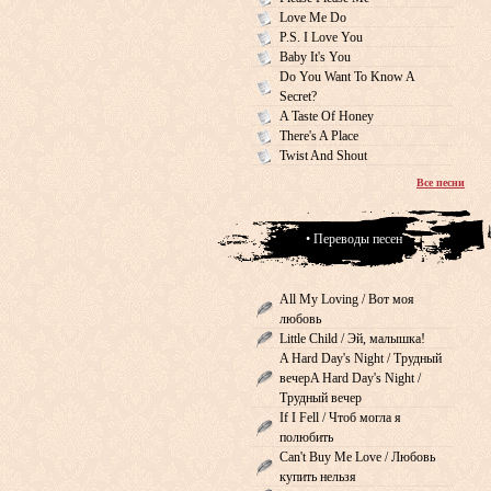
Love Me Do
P.S. I Love You
Baby It's You
Do You Want To Know A
Secret?
A Taste Of Honey
There's A Place
Twist And Shout
Все песни
• Переводы песен
All My Loving / Вот моя
любовь
Little Child / Эй, малышка!
A Hard Day's Night / Трудный
вечерA Hard Day's Night /
Трудный вечер
If I Fell / Чтоб могла я
полюбить
Can't Buy Me Love / Любовь
купить нельзя