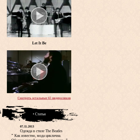
Let It Be
Смотреть остальные 65 видероликов
• Статьи
07.11.2013
Одежда в стиле The Beatles
"
Как известно, мода циклична.