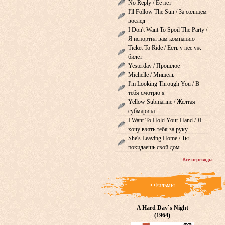
No Reply / Ее нет
I'll Follow The Sun / За солнцем
вослед
I Don't Want To Spoil The Party /
Я испортил вам компанию
Ticket To Ride / Есть у нее уж
билет
Yesterday / Прошлое
Michelle / Мишель
I'm Looking Through You / В
тебя смотрю я
Yellow Submarine / Желтая
субмарина
I Want To Hold Your Hand / Я
хочу взять тебя за руку
She's Leaving Home / Ты
покидаешь свой дом
Все переводы
• Фильмы
A Hard Day`s Night
(1964)