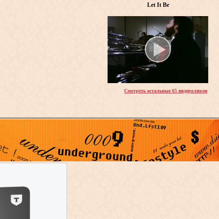
Let It Be
Смотреть остальные 65 видероликов