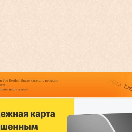
 The Beatles. Видео каталог с песнями.
х.......
стить нашу ссылку