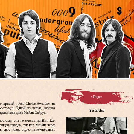
• Видео
ю премий «Teen Choice Awards», на
эстрады. Одной из певиц, которая
Yesterday
щаяся поп-дива Майли Сайрус.
поэтому, она не смогла прийти. Как
тоящая правда, так как Майли через
ны свое новое видео на композицию