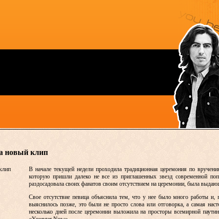
а новый клип
В начале текущей недели проходила традиционная церемония по вручени
которую пришли далеко не все из приглашенных звезд современной поп-
раздосадовала своих фанатов своим отсутствием на церемонии, была выдаю
Свое отсутствие певица объяснила тем, что у нее было много работы и, 
выяснилось позже, это были не просто слова или отговорка, а самая нас
несколько дней после церемонии выложила на просторы всемирной паути