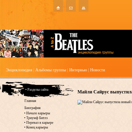
Энциклопедия
|
Альбомы группы
|
Интервью
|
Новости
• Разделы сайта
Майли Сайрус выпустил
Главная
Биография
•
Начало карьеры
•
Триумф Битлз
•
Перевал в карьере
•
Конец карьеры