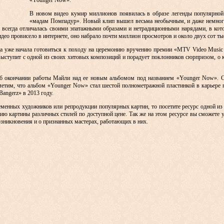
«Younger Now».
В новом видео кумир миллионов появилась в образе легенды популярной
«мадам Помпадур». Новый клип вышел весьма необычным, и даже немного
 всегда отличалась своими эпатажными образами и нетрадиционными нарядами, в кот
видео провисело в интернете, оно набрало почти миллион просмотров и около двух сот ты
а уже начала готовиться к походу на церемонию вручению премии «MTV Video Music 
выступит с одной из своих хитовых композиций и порадует поклонников сюрпризом, о 
б окончании работы Майли над ее новым альбомом под названием «Younger Now». Со
метим, что альбом «Younger Now» стал шестой полнометражной пластинкой в карьере 
Bangerz» в 2013 году.
менных художников или репродукции популярных картин, то посетите ресурс одной из л
ию картины различных стилей по доступной цене. Так же на этом ресурсе вы сможете 
озникновения и о признанных мастерах, работающих в них.