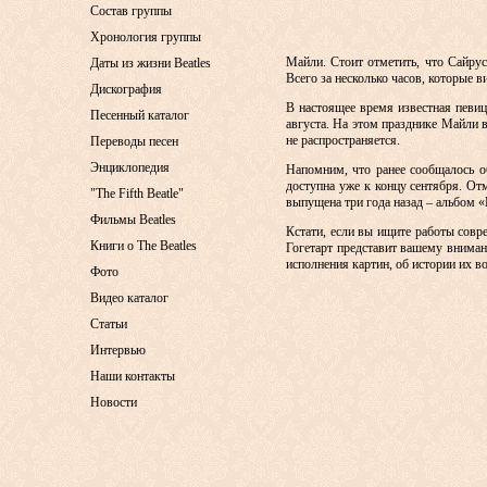
Состав группы
Хронология группы
Майли. Стоит отметить, что Сайрус
Даты из жизни Beatles
Всего за несколько часов, которые 
Дискография
В настоящее время известная певиц
Песенный каталог
августа. На этом празднике Майли 
не распространяется.
Переводы песен
Энциклопедия
Напомним, что ранее сообщалось о
доступна уже к концу сентября. От
"The Fifth Beatle"
выпущена три года назад – альбом «
Фильмы Beatles
Кстати, если вы ищите работы совре
Книги о The Beatles
Гогетарт представит вашему вниман
исполнения картин, об истории их в
Фото
Видео каталог
Статьи
Интервью
Наши контакты
Новости