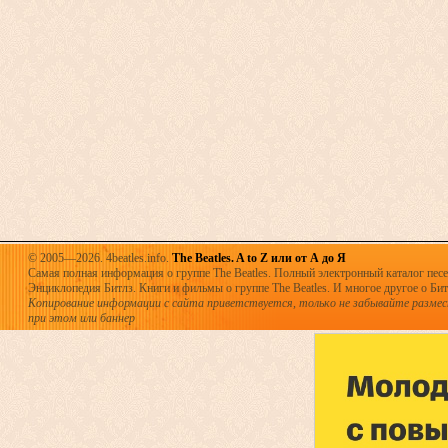
© 2005—2026. 4beatles.info.
The Beatles. A to Z или от А до Я
Самая полная информация о группе The Beatles. Полный электронный каталог песен
Энциклопедия Битлз. Книги и фильмы о группе The Beatles. И многое другое о Битла
Копирование информации с сайта приветствуется, только не забывайте разме
при этом или баннер