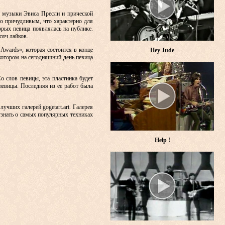
 музыки Эвиса Пресли и прической
 причудливым, что характерно для
орых певица появлялась на публике.
сяч лайков.
Awards», которая состоится в конце
Hey Jude
котором на сегодняшний день певица
 слов певицы, эта пластинка будет
певицы. Последняя из ее работ была
учших галерей gogetart.art. Галерея
узнать о самых популярных техниках
Help !