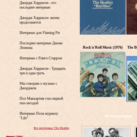
Джордж Харрисон - его
последнее интервью
Джордж Харрисон: жизнь
продолжается
Интервью для Flaming Pie
Последнее интервью Джона
Rock'n'Roll Music (1976)
The Be
Леннона
Интервью с Ринго Старром
Джордж Харрисон - Тридцать
три и одна треть
Мы говорим о музыке с
Джорджем
Пол Маккартни стал первой
поп-звездой
Интервью Пола журналу
Фотогалерея
"Life"
Все интервью The Beatles