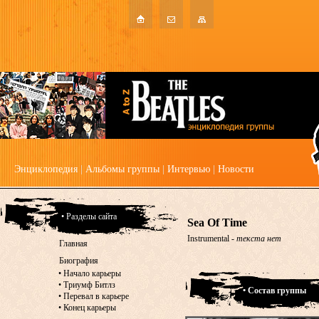
Энциклопедия
|
Альбомы группы
|
Интервью
|
Новости
• Разделы сайта
Sea Of Time
Instrumental -
текста нет
Главная
Биография
•
Начало карьеры
•
Триумф Битлз
• Состав группы
•
Перевал в карьере
•
Конец карьеры