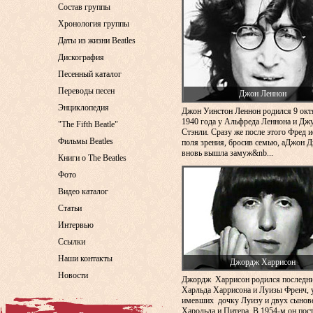
Состав группы
Хронология группы
Даты из жизни Beatles
Дискография
Песенный каталог
Переводы песен
Джон Леннон
Энциклопедия
Джон Уинстон Леннон родился 9 окт
1940 года у Альфреда Леннона и Дж
"The Fifth Beatle"
Стэнли. Сразу же после этого Фред и
Фильмы Beatles
поля зрения, бросив семью, аДжон 
вновь вышла замуж&nb...
Книги о The Beatles
Фото
Видео каталог
Статьи
Интервью
Ссылки
Наши контакты
Джордж Харрисон
Новости
Джордж Харрисон родился последн
Харльда Харрисона и Луизы Френч, 
имевших дочку Луизу и двух сынов
Харольда и Питера. В 1954-м он пос