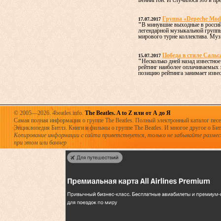
Беннигтон. И случилось это в пре
Группа «Depeche Mod
17.07.2017
"
В минувшие выходные в россий
легендарной музыкальной групп
мирового турне коллектива. Муз
Победа в стиле Сальс
15.07.2017
"
Несколько дней назад известное
рейтинг наиболее оплачиваемых
позицию рейтинга занимает извест
© 2005—2026. 4beatles.info.
The Beatles. A to Z или от А до Я
Самая полная информация о группе The Beatles. Полный электронный каталог песен
Энциклопедия Битлз. Книги и фильмы о группе The Beatles. И многое другое о Битла
Копирование информации с сайта приветствуется, только не забывайте разме
при этом или баннер