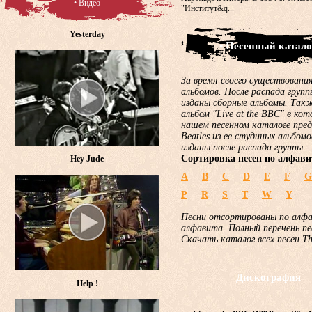
• Видео
"Институт&q...
Yesterday
• Песенный катало
За время своего существования
альбомов. После распада груп
изданы сборные альбомы. Такж
альбом "Live at the BBC" в ко
нашем песенном каталоге пред
Beatles из ее студиных альбом
изданы после распада группы.
Сортировка песен по алфави
Hey Jude
A
B
C
D
E
F
G
P
R
S
T
W
Y
Песни отсортированы по алф
алфавита. Полный перечень пе
Скачать каталог всех песен T
Дискография
Help !