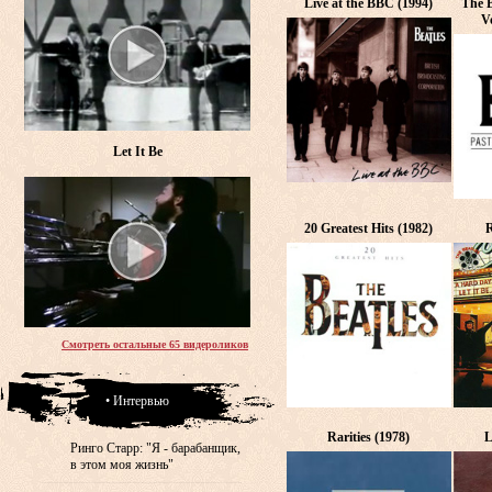
Live at the BBC (1994)
The B
V
Let It Be
20 Greatest Hits (1982)
R
Смотреть остальные 65 видероликов
• Интервью
Rarities (1978)
L
Ринго Старр: "Я - барабанщик,
в этом моя жизнь"