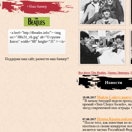
• Наш баннер
<a href="http://4beatles.info/"><img
src="/88x31_vb.jpg" alt="О группе
Битлз" width="88" height="31" /></a>
Поддержи наш сайт, размести наш баннер!!
,
,
Все фото The Beatles
Джона Леннона
Новости
Майли Сайрус выпус
18.08.2017
"
В начале текущей недели прох
премий «Teen Choice Awards», н
звезд современной поп-эстрады. О
Немцы Крыма поблаго
07.08.2017
"
После того, как известная во 
посетила со своим концертом по
является частью Российской Федер