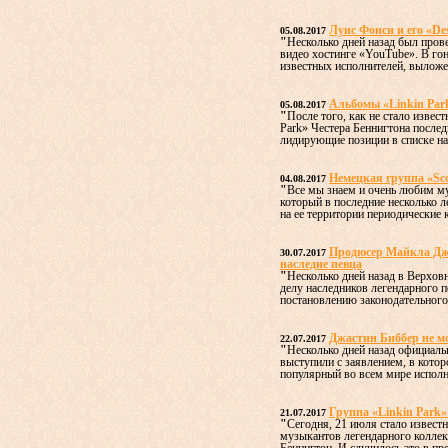
Луис Фонси и его «De
05.08.2017
"
Несколько дней назад был пров
видео хостинге «YouTube». В го
известных исполнителей, выложен
Альбомы «Linkin Par
05.08.2017
"
После того, как не стало извес
Park» Честера Беннигтона послед
лидирующие позиции в списке наи
Немецкая группа «Sc
04.08.2017
"
Все мы знаем и очень любим му
который в последние несколько л
на ее территории периодические к
Продюсер Майкла Дже
30.07.2017
наследие певца
"
Несколько дней назад в Верхов
делу наследников легендарного 
постановлению законодательного 
Джастин Биббер не м
22.07.2017
"
Несколько дней назад официаль
выступили с заявлением, в котор
популярный во всем мире исполн
Группа «Linkin Park»
21.07.2017
"
Сегодня, 21 июля стало известн
музыкантов легендарного коллект