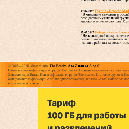
Беннигтон. И случилось это в пре
Группа «Depeche Mod
17.07.2017
"
В минувшие выходные в россий
легендарной музыкальной групп
мирового турне коллектива. Муз
Победа в стиле Сальс
15.07.2017
"
Несколько дней назад известное
рейтинг наиболее оплачиваемых
позицию рейтинга занимает извест
© 2005—2026. 4beatles.info.
The Beatles. A to Z или от А до Я
Самая полная информация о группе The Beatles. Полный электронный каталог песен
Энциклопедия Битлз. Книги и фильмы о группе The Beatles. И многое другое о Битла
Копирование информации с сайта приветствуется, только не забывайте разме
при этом или баннер