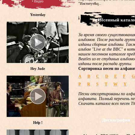
• Видео
"Институт&q...
Yesterday
• Песенный катало
За время своего существования
альбомов. После распада груп
изданы сборные альбомы. Такж
альбом "Live at the BBC" в ко
нашем песенном каталоге пред
Beatles из ее студиных альбом
изданы после распада группы.
Сортировка песен по алфави
Hey Jude
A
B
C
D
E
F
G
P
R
S
T
W
Y
Песни отсортированы по алф
алфавита. Полный перечень пе
Скачать каталог всех песен T
Дискография
Help !