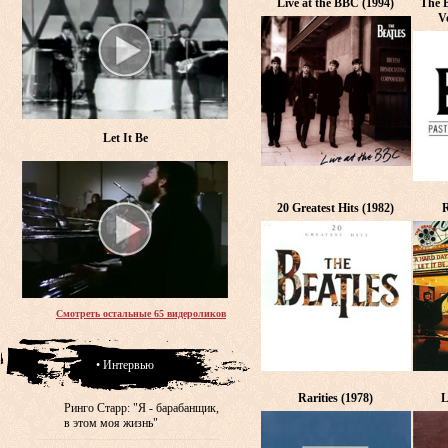
Live at the BBC (1994)
The B
V
Let It Be
20 Greatest Hits (1982)
R
Смотреть остальные 65 видероликов
• Интервью
Rarities (1978)
L
Ринго Старр: "Я - барабанщик,
в этом моя жизнь"