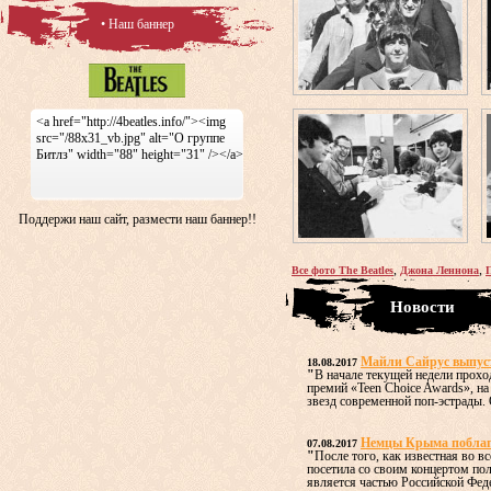
• Наш баннер
<a href="http://4beatles.info/"><img
src="/88x31_vb.jpg" alt="О группе
Битлз" width="88" height="31" /></a>
Поддержи наш сайт, размести наш баннер!!
,
,
Все фото The Beatles
Джона Леннона
Новости
Майли Сайрус выпус
18.08.2017
"
В начале текущей недели прох
премий «Teen Choice Awards», н
звезд современной поп-эстрады. О
Немцы Крыма поблаго
07.08.2017
"
После того, как известная во 
посетила со своим концертом по
является частью Российской Федер