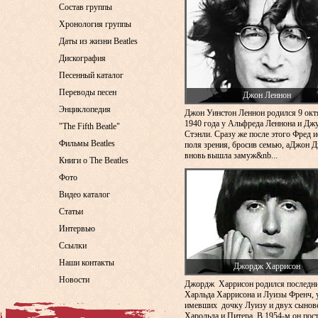
Состав группы
Хронология группы
Даты из жизни Beatles
Дискография
Песенный каталог
Переводы песен
Джон Леннон
Энциклопедия
Джон Уинстон Леннон родился 9 окт
1940 года у Альфреда Леннона и Дж
"The Fifth Beatle"
Стэнли. Сразу же после этого Фред и
Фильмы Beatles
поля зрения, бросив семью, аДжон 
вновь вышла замуж&nb...
Книги о The Beatles
Фото
Видео каталог
Статьи
Интервью
Ссылки
Наши контакты
Джордж Харрисон
Новости
Джордж Харрисон родился последн
Харльда Харрисона и Луизы Френч, 
имевших дочку Луизу и двух сынов
Харольда и Питера. В 1954-м он пос