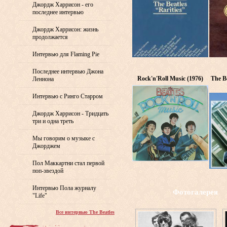
Джордж Харрисон - его
последнее интервью
Джордж Харрисон: жизнь
продолжается
Интервью для Flaming Pie
Последнее интервью Джона
Rock'n'Roll Music (1976)
The Be
Леннона
Интервью с Ринго Старром
Джордж Харрисон - Тридцать
три и одна треть
Мы говорим о музыке с
Джорджем
Пол Маккартни стал первой
поп-звездой
Интервью Пола журналу
Фотогалерея
"Life"
Все интервью The Beatles