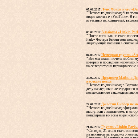
Луис Фонси и его «De
05.08.2017
"
Несколько дней назад был пров
видео хостинге «YouTube». В го
известных исполнителей, выложен
Альбомы «Linkin Par
05.08.2017
"
После того, как не стало извес
Park» Честера Беннигтона послед
лидирующие позиции в списке наи
Немецкая группа «Sc
04.08.2017
"
Все мы знаем и очень любим му
который в последние несколько л
на ее территории периодические к
Продюсер Майкла Дже
30.07.2017
наследие певца
"
Несколько дней назад в Верхов
делу наследников легендарного 
постановлению законодательного 
Джастин Биббер не м
22.07.2017
"
Несколько дней назад официаль
выступили с заявлением, в котор
популярный во всем мире исполн
Группа «Linkin Park»
21.07.2017
"
Сегодня, 21 июля стало известн
музыкантов легендарного коллект