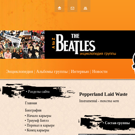
Энциклопедия
|
Альбомы группы
|
Интервью
|
Новости
• Разделы сайта
Pepperland Laid Waste
Instrumental -
текста нет
Главная
Биография
•
Начало карьеры
•
Триумф Битлз
• Состав группы
•
Перевал в карьере
•
Конец карьеры