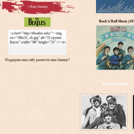
• Наш баннер
Rock'n'Roll Music (19
<a href="http://4beatles.info/"><img
src="/88x31_vb.jpg" alt="О группе
Битлз" width="88" height="31" /></a>
Поддержи наш сайт, размести наш баннер!!
Фотогалерея