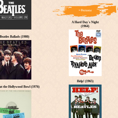
• Фильмы
A Hard Day`s Night
(1964)
Beatles Ballads (1980)
Help! (1965)
 at the Hollywood Bowl (1976)