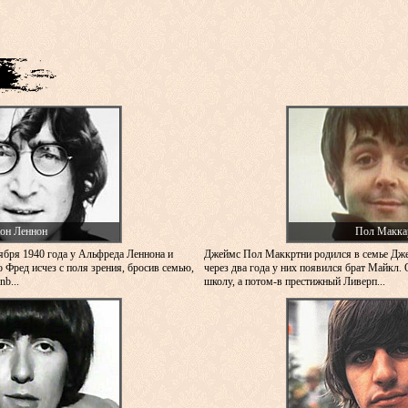
он Леннон
Пол Макка
ября 1940 года у Альфреда Леннона и
Джеймс Пол Маккртни родился в семье Дж
 Фред исчез с поля зрения, бросив семью,
через два года у них появился брат Майкл. 
b...
школу, а потом-в престижный Ливерп...