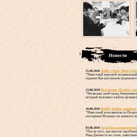
Новости
Лейбл «Sony Music Ent
25.08.2018
"
Известный мировой музыкальный 
издание.Как рассказали журналисты
Коллектив «Eagles» зав
23.08.2018
"
Несколько дней назад Американс
который возглавил альбом музыкаль
Daddy Yankee лишился 
10.08.2018
"
Известный исполнитель из Пуэрт
посещения Испании он лишился ли
Леди Гага прокомменти
03.08.2018
"
После того, как многие зарубеж
Рика Дженеста не стало, известная