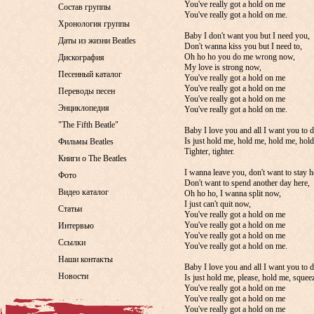
You've really got a hold on me
Состав группы
You've really got a hold on me.
Хронология группы
Baby I don't want you but I need you,
Даты из жизни Beatles
Don't wanna kiss you but I need to,
Oh ho ho you do me wrong now,
Дискография
My love is strong now,
Песенный каталог
You've really got a hold on me
You've really got a hold on me
Переводы песен
You've really got a hold on me
Энциклопедия
You've really got a hold on me.
"The Fifth Beatle"
Baby I love you and all I want you to 
Is just hold me, hold me, hold me, hol
Фильмы Beatles
Tighter, tighter.
Книги о The Beatles
I wanna leave you, don't want to stay h
Фото
Don't want to spend another day here,
Видео каталог
Oh ho ho, I wanna split now,
I just can't quit now,
Статьи
You've really got a hold on me
You've really got a hold on me
Интервью
You've really got a hold on me
Ссылки
You've really got a hold on me.
Наши контакты
Baby I love you and all I want you to 
Новости
Is just hold me, please, hold me, squee
You've really got a hold on me
You've really got a hold on me
You've really got a hold on me