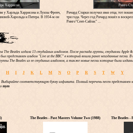
дж Харрисон
Ринго Ст
м у Харльда Харрисона и Луизы Френч,
Ричард Старки получил имя отца; тот покин
новей-Харольда и Питера. В 1954-м он
три года. Через год Ричард пошёл в воскре
Ринго"Сент-Сайлас" ...
г
па The Beatles издала 13 студийных альбомов. После распада группы, студиями Apple 
 был представлен альбом "Live at the BBC" в который вошли ранее неизданные песни. 
руппы The Beatles из ее студиных альбомов, а также новые песни которые были изданы
H
I
J
K
L
M
N
O
P
R
S
T
W
Y
 Выбирайте соответствующую букву алфавита. Полный перечень песен представлен 
но
тут
4)
The Beatles - Past Masters Volume Two (1988)
The Beatles -