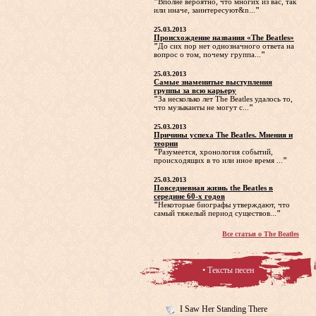
"
Вполне вероятно, что многих из вас, так
или иначе, заинтересуют&n...
"
25.03.2013
Происхождение названия «The Beatles»
"
До сих пор нет однозначного ответа на
вопрос о том, почему группа...
"
25.03.2013
Самые знаменитые выступления
группы за всю карьеру
"
За несколько лет The Beatles удалось то,
что музыканты не могут с...
"
25.03.2013
Причины успеха The Beatles. Мнения и
теории
"
Разумеется, хронология событий,
происходящих в то или иное время ...
"
25.03.2013
Повседневная жизнь the Beatles в
середине 60-х годов
"
Некоторые биографы утверждают, что
самый тяжелый период существов...
"
Все статьи о The Beatles
• Тексты песен
I Saw Her Standing There