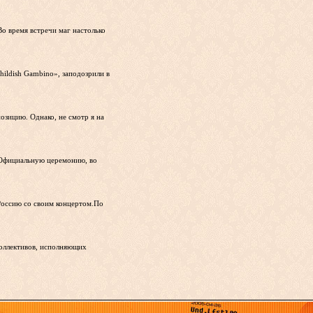
о время встречи маг настолько
ildish Gambino», заподозрили в
озицию. Однако, не смотр я на
».Официальную церемонию, во
 Россию со своим концертом.По
коллективов, исполняющих