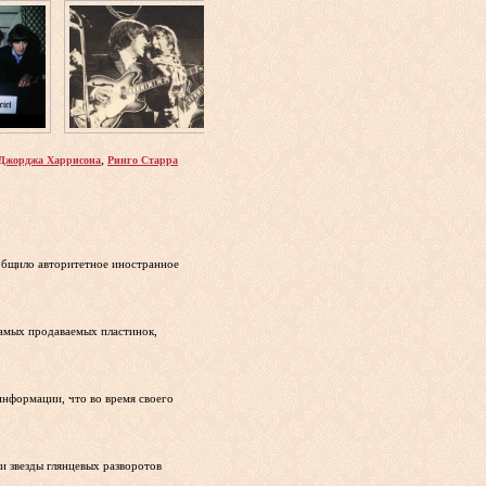
,
Джорджа Харрисона
Ринго Старра
ообщило авторитетное иностранное
самых продаваемых пластинок,
информации, что во время своего
и звезды глянцевых разворотов