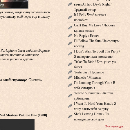
вечерA Hard Day's Night /
арр
Трудный вечер
ул семью, когда сыну исполнилось
If I Fell / Чтоб могла я
сную школу, ещё через год в школу
полюбить
Can't Buy Me Love / Любовь
купить нельзя
No Reply / Ее нет
I'll Follow The Sun / За солнцем
вослед
& Parlophone были изданы сборные
I Don't Want To Spoil The Party /
В нашем песенном каталоге
Я испортил вам компанию
 после распада группы.
Ticket To Ride / Есть у нее уж
билет
Yesterday / Прошлое
Michelle / Мишель
на
этой странице
. Скачать
I'm Looking Through You / В
тебя смотрю я
Yellow Submarine / Желтая
субмарина
I Want To Hold Your Hand / Я
хочу взять тебя за руку
She's Leaving Home / Ты
 Past Masters Volume One (1988)
покидаешь свой дом
Все переводы