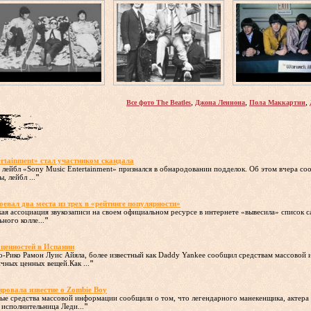
,
,
,
Все фото The Beatles
Джона Леннона
Пола Маккартни
ertainment» стал участником скандала
лейбл «Sony Music Entertainment» признался в обнародовании подделок. Об этом вчера с
, лейбл ...
"
оевал два места из трех в «рейтинге популярности»
кая ассоциация звукозаписи на своем официальном ресурсе в интернете «вывесила» список 
ного колле...
"
ценностей в Испании
о-Рико Рамон Луис Айяла, более известный как Daddy Yankee сообщил средствам массовой 
чных ценных вещей.Как ...
"
ровала известие о Zombie Boy
ные средства массовой информации сообщили о том, что легендарного манекенщика, актера 
 исполнительница Леди...
"