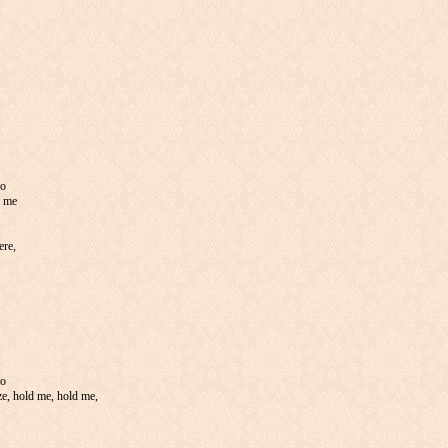
do
d me
ere,
do
ze, hold me, hold me,