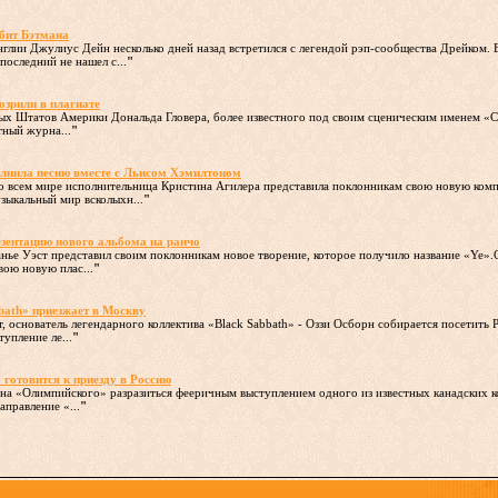
бит Бэтмана
глии Джулиус Дейн несколько дней назад встретился с легендой рэп-сообщества Дрейком. В
последний не нашел с...
"
озрили в плагиате
ых Штатов Америки Дональда Гловера, более известного под своим сценическим именем «Ch
тный журна...
"
олнила песню вместе с Льисом Хэмилтоном
 во всем мире исполнительница Кристина Агилера представила поклонникам свою новую комп
зыкальный мир всколыхн...
"
езентацию нового альбома на ранчо
анье Уэст представил своим поклонникам новое творение, которое получило название «Ye
вою новую плас...
"
bath» приезжает в Москву
, основатель легендарного коллектива «Black Sabbath» - Оззи Осборн собирается посетить
упление ле...
"
 готовится к приезду в Россию
цена «Олимпийского» разразиться фееричным выступлением одного из известных канадских 
правление «...
"