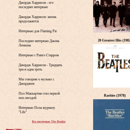
Джордж Харрисон - его
последнее интервью
Джордж Харрисон: жизнь
продолжается
Интервью для Flaming Pie
20 Greatest Hits (198
Последнее интервью Джона
Леннона
Интервью с Ринго Старром
Джордж Харрисон - Тридцать
три и одна треть
Мы говорим о музыке с
Джорджем
Пол Маккартни стал первой
Rarities (1978)
поп-звездой
Интервью Пола журналу
"Life"
Все интервью The Beatles