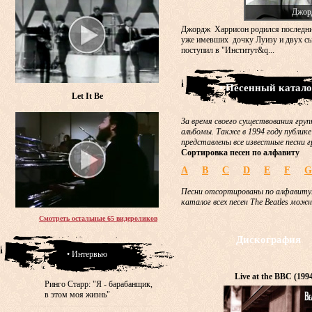
Джор
Джордж Харрисон родился последни
уже имевших дочку Луизу и двух сы
поступил в "Институт&q...
• Песенный катало
Let It Be
За время своего существования груп
альбомы. Также в 1994 году публике
представлены все известные песни г
Сортировка песен по алфавиту
A
B
C
D
E
F
G
Песни отсортированы по алфавиту.
каталог всех песен The Beatles мож
Смотреть остальные 65 видероликов
Дискография
• Интервью
Live at the BBC (199
Ринго Старр: "Я - барабанщик,
в этом моя жизнь"