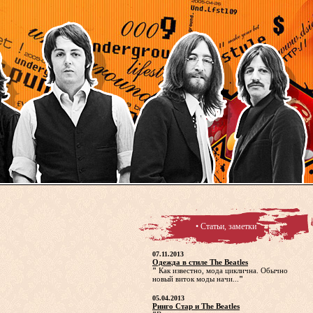
• Статьи, заметки
07.11.2013
Одежда в стиле The Beatles
"
Как известно, мода циклична. Обычно
новый виток моды начи...
"
05.04.2013
Ринго Стар и The Beatles