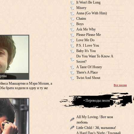
It Won't Be Long
Misery
Anna (Go With Him)
Chains
Boys
Ask Me Why
Please Please Me
Love Me Do
P.S. I Love You
Baby It's You
Do You Want To Know A
Secret?
A Taste Of Honey
There's A Place
ртни
Twist And Shout
еймса Маккартни и Мэри Мохин, а
Все песни
Оба брата ходили в одну и ту же
• Переводы песен
All My Loving / Вот моя
любовь
Little Child / Эй, малышка!
A Hard Day's Night / Трудный