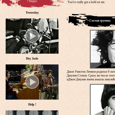
• Видео
You've really got a hold on me.
Yesterday
• Состав группы
Hey Jude
Дж
Джон Уинстон Леннон родился 9 окт
Джулии Стэнли. Сразу же после этого
аДжон Джулия вновь вышла замуж&n
Help !