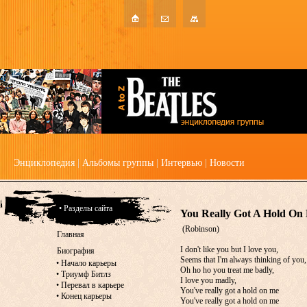
Энциклопедия
|
Альбомы группы
|
Интервью
|
Новости
• Разделы сайта
You Really Got A Hold On
(Robinson)
Главная
I don't like you but I love you,
Биография
Seems that I'm always thinking of you,
•
Начало карьеры
Oh ho ho you treat me badly,
•
Триумф Битлз
I love you madly,
•
Перевал в карьере
You've really got a hold on me
•
Конец карьеры
You've really got a hold on me