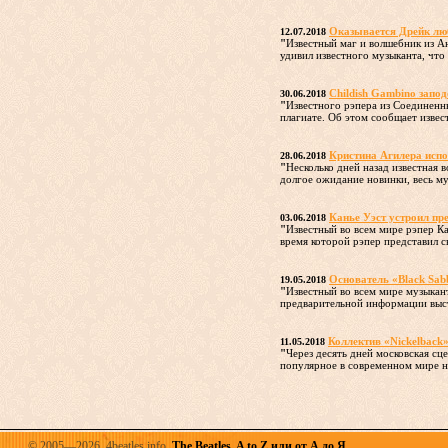
Оказывается Дрейк лю
12.07.2018
"
Известный маг и волшебник из Ан
удивил известного музыканта, что 
Childish Gambino запод
30.06.2018
"
Известного рэпера из Соединенн
плагиате. Об этом сообщает извес
Кристина Агилера исп
28.06.2018
"
Несколько дней назад известная
долгое ожидание новинки, весь му
Канье Уэст устроил пр
03.06.2018
"
Известный во всем мире рэпер К
время которой рэпер представил с
Основатель «Black Sab
19.05.2018
"
Известный во всем мире музыкант
предварительной информации выст
Коллектив «Nickelback»
11.05.2018
"
Через десять дней московская с
популярное в современном мире на
© 2005—2026. 4beatles.info.
The Beatles. A to Z или от А до Я