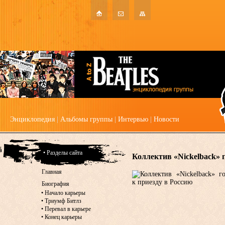
Энциклопедия
|
Альбомы группы
|
Интервью
|
Новости
• Разделы сайта
Коллектив «Nickelback» 
Главная
Биография
•
Начало карьеры
•
Триумф Битлз
•
Перевал в карьере
•
Конец карьеры