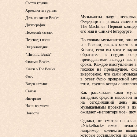
Состав группы
Хронология группы
Музыканты дадут нескольк
Даты из жизни Beatles
Федерации в рамках своего 
Дискография
The Machine». Первый концерт
его мая в Санкт-Петербурге.
Песенный каталог
Переводы песен
По словам музыкантов, они оч
и в России, так как местная 
Энциклопедия
Кстати, если вы хотите науч
"The Fifth Beatle"
обратитесь в студию совр
преподаватели выведут вас 
Фильмы Beatles
сроки. Каждое выступление в
Книги о The Beatles
похоже на предыдущее, он
энергоемко, что сами музыка
Фото
в ответ бурю прекрасной му
Видео каталог
этим, группа всегда с нетерп
Статьи
Как рассказали сами музы
западных средств массовой 
Интервью
на сегодняшний день яв
Наши контакты
музыкальным проектом в их 
ожидает «неповторимое» шоу 
Новости
Однако, не смотря на хвал
«Nickelback» имеет неодн
например, коллектив являе
которые составляются из на