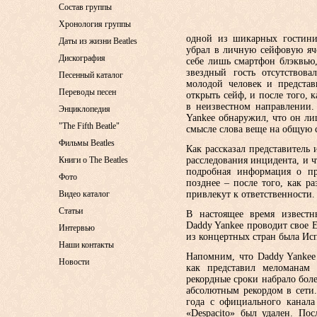
Состав группы
Хронология группы
одной из шикарных гостини
Даты из жизни Beatles
убрал в личную сейфовую яч
Дискография
себе лишь смартфон блэквью,
звездный гость отсутствов
Песенный каталог
молодой человек и представ
Переводы песен
открыть сейф, и после того, 
в неизвестном направлении.
Энциклопедия
Yankee обнаружил, что он л
"The Fifth Beatle"
смысле слова веще на общую 
Фильмы Beatles
Как рассказал представитель
Книги о The Beatles
расследования инцидента, и ч
подробная информация о пр
Фото
позднее – после того, как р
Видео каталог
привлекут к ответственности.
Статьи
В настоящее время известн
Daddy Yankee проводит свое Е
Интервью
из концертных стран была Ис
Наши контакты
Напомним, что Daddy Yankee
Новости
как представил меломанам с
рекордные сроки набрало боле
абсолютным рекордом в сети.
года с официального канала
«Despacito» был удален. Пос