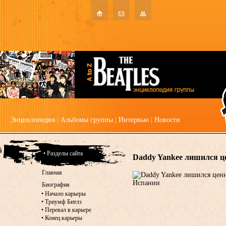
Энциклопедия
|
Альбомы группы
|
Интервью
|
Новости
• Разделы сайта
Daddy Yankee лишился ц
Главная
Биография
•
Начало карьеры
•
Триумф Битлз
•
Перевал в карьере
•
Конец карьеры