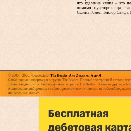
что удаление клипа – это не
помимо пуэрториканца, так
Селена Гомес, Тейлор Свифт,
© 2005—2026. 4beatles.info.
The Beatles. A to Z или от А до Я
Самая полная информация о группе The Beatles. Полный электронный каталог песен
Энциклопедия Битлз. Книги и фильмы о группе The Beatles. И многое другое о Битла
Копирование информации с сайта приветствуется, только не забывайте разме
при этом или баннер