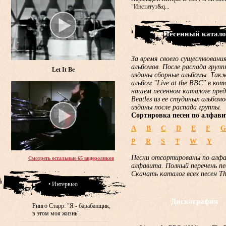
"Институт&q...
• Песенный катало
За время своего существования
альбомов. После распада груп
Let It Be
изданы сборные альбомы. Такж
альбом "Live at the BBC" в ко
нашем песенном каталоге пред
Beatles из ее студиных альбом
изданы после распада группы.
Сортировка песен по алфави
A
B
C
D
E
F
G
P
R
S
T
W
Y
Песни отсортированы по алф
Смотреть остальные 65 видероликов
алфавита. Полный перечень пе
Скачать каталог всех песен T
• Интервью
Дискография
Ринго Старр: "Я - барабанщик,
в этом моя жизнь"