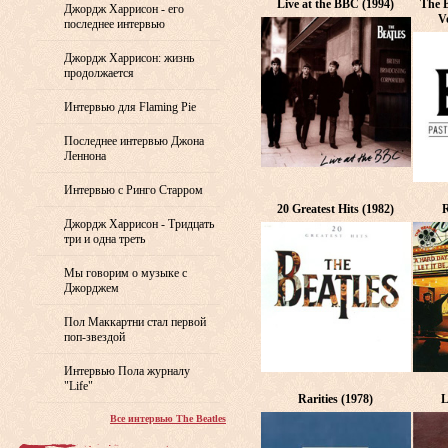
Live at the BBC (1994)
The B
Джордж Харрисон - его
V
последнее интервью
Джордж Харрисон: жизнь
продолжается
Интервью для Flaming Pie
Последнее интервью Джона
Леннона
Интервью с Ринго Старром
20 Greatest Hits (1982)
R
Джордж Харрисон - Тридцать
три и одна треть
Мы говорим о музыке с
Джорджем
Пол Маккартни стал первой
поп-звездой
Интервью Пола журналу
"Life"
Rarities (1978)
L
Все интервью The Beatles