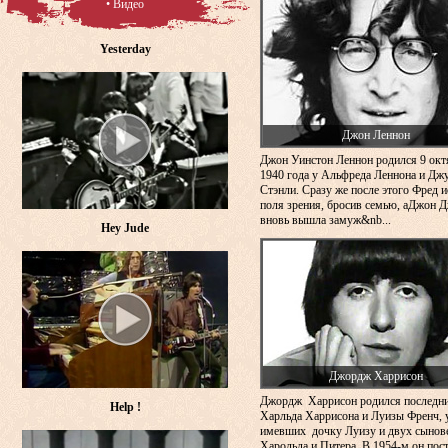
• Видео
Yesterday
Джон Леннон
Джон Уинстон Леннон родился 9 окт
1940 года у Альфреда Леннона и Дж
Стэнли. Сразу же после этого Фред и
поля зрения, бросив семью, аДжон 
вновь вышла замуж&nb...
Hey Jude
Джордж Харрисон
Джордж Харрисон родился последн
Help !
Харльда Харрисона и Луизы Френч, 
имевших дочку Луизу и двух сынов
Харольда и Питера. В 1954-м он пос