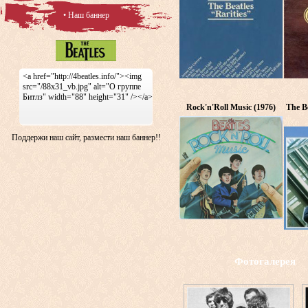
• Наш баннер
<a href="http://4beatles.info/"><img
src="/88x31_vb.jpg" alt="О группе
Битлз" width="88" height="31" /></a>
Rock'n'Roll Music (1976)
The Be
Поддержи наш сайт, размести наш баннер!!
Фотогалерея