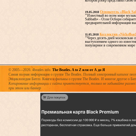
которой рэпер представил свою н
Основатель «Black Sa
19.05.2018
"
Известный во всем мире музыка
Sabbath» - Оззи Осборн собирае
предварительной информации выс
Коллектив «Nickelbac
11.05.2018
"
Через десять дней московская 
выступлением одного из извест
популярное в современном мире н
© 2005—2026. 4beatles.info.
The Beatles. A to Z или от А до Я
Самая полная информация о группе The Beatles. Полный электронный каталог песен
Энциклопедия Битлз. Книги и фильмы о группе The Beatles. И многое другое о Битла
Копирование информации с сайта приветствуется, только не забывайте разме
при этом или баннер