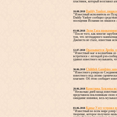
пластинок, который возглавил ал
Daddy Yankee лишилс
10.08.2018
"
Известный исполнитель из Пуэр
Daddy Yankee сообщил средствам
посещения Испании он лишился л
Леди Гага прокоммен
03.08.2018
"
После того, как многие зарубе
том, что легендарного манекенщи
Дженеста не стало, известная исп
Оказывается Дрейк 
12.07.2018
"
Известный маг и волшебник из 
встретился с легендой рэп-сообщ
удивил известного музыканта, что
Childish Gambino зап
30.06.2018
"
Известного рэпера из Соедине
известного под своим сценическ
плагиате. Об этом сообщает изве
Кристина Агилера ис
28.06.2018
"
Несколько дней назад известна
представила поклонникам свою н
ожидание новинки, весь музыкал
Канье Уэст устроил п
03.06.2018
"
Известный во всем мире рэпер 
творение, которое получило наз