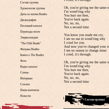
Состав группы
Oh, you're giving me the same ol
Хронология группы
I'm wond'ring why
Даты из жизни Beatles
You hurt me then,
You're back again.
Дискография
No, no, no,
Песенный каталог
Not a second time.
Переводы песен
You know you made me cry,
Энциклопедия
I see no use in wond'ring why
I cried for you.
"The Fifth Beatle"
And now you've changed your m
Фильмы Beatles
I see no reason to change mine.
I cried, it's through.
Книги о The Beatles
Фото
Oh, you're giving me the same ol
I'm wond'ring why
Видео каталог
You hurt me then,
Статьи
You're back again.
No, no, no,
Интервью
Not a second time.
Ссылки
Наши контакты
Новости
• Состав группы