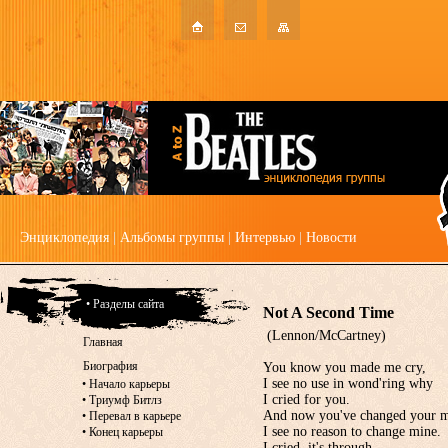
Энциклопедия
|
Альбомы группы
|
Интервью
|
Новости
• Разделы сайта
Not A Second Time
(Lennon/McCartney)
Главная
Биография
You know you made me cry,
I see no use in wond'ring why
•
Начало карьеры
I cried for you.
•
Триумф Битлз
And now you've changed your m
•
Перевал в карьере
I see no reason to change mine.
•
Конец карьеры
I cried, it's through.