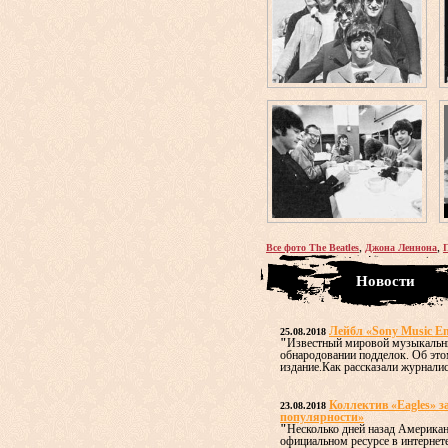
,
,
Все фото The Beatles
Джона Леннона
Новости
Лейбл «Sony Music En
25.08.2018
"
Известный мировой музыкальный
обнародовании подделок. Об это
издание.Как рассказали журналист
Коллектив «Eagles» за
23.08.2018
популярности»
"
Несколько дней назад Американ
официальном ресурсе в интернет