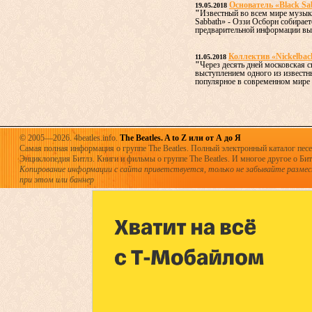
Основатель «Black Sa
19.05.2018
"
Известный во всем мире музыка
Sabbath» - Оззи Осборн собирае
предварительной информации выс
Коллектив «Nickelbac
11.05.2018
"
Через десять дней московская 
выступлением одного из извест
популярное в современном мире н
© 2005—2026. 4beatles.info.
The Beatles. A to Z или от А до Я
Самая полная информация о группе The Beatles. Полный электронный каталог песен
Энциклопедия Битлз. Книги и фильмы о группе The Beatles. И многое другое о Битла
Копирование информации с сайта приветствуется, только не забывайте разме
при этом или баннер