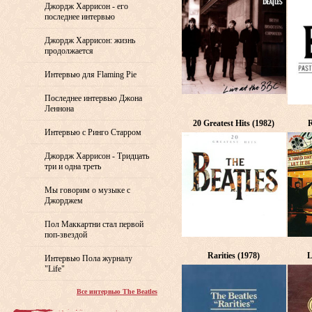
Джордж Харрисон - его
последнее интервью
Джордж Харрисон: жизнь
продолжается
Интервью для Flaming Pie
Последнее интервью Джона
Леннона
20 Greatest Hits (1982)
R
Интервью с Ринго Старром
Джордж Харрисон - Тридцать
три и одна треть
Мы говорим о музыке с
Джорджем
Пол Маккартни стал первой
поп-звездой
Rarities (1978)
L
Интервью Пола журналу
"Life"
Все интервью The Beatles