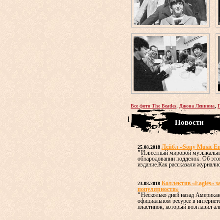
,
,
Все фото The Beatles
Джона Леннона
Новости
Лейбл «Sony Music En
25.08.2018
"
Известный мировой музыкальный
обнародовании подделок. Об это
издание.Как рассказали журналист
Коллектив «Eagles» за
23.08.2018
популярности»
"
Несколько дней назад Американ
официальном ресурсе в интернет
пластинок, который возглавил ал