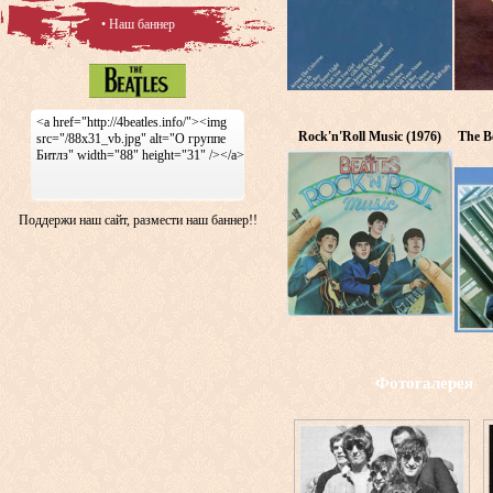
• Наш баннер
<a href="http://4beatles.info/"><img
Rock'n'Roll Music (1976)
The Be
src="/88x31_vb.jpg" alt="О группе
Битлз" width="88" height="31" /></a>
Поддержи наш сайт, размести наш баннер!!
Фотогалерея