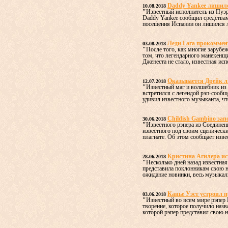
Daddy Yankee лишилс
10.08.2018
"
Известный исполнитель из Пуэр
Daddy Yankee сообщил средствам
посещения Испании он лишился л
Леди Гага прокоммен
03.08.2018
"
После того, как многие зарубе
том, что легендарного манекенщи
Дженеста не стало, известная исп
Оказывается Дрейк 
12.07.2018
"
Известный маг и волшебник из 
встретился с легендой рэп-сообщ
удивил известного музыканта, что
Childish Gambino зап
30.06.2018
"
Известного рэпера из Соедине
известного под своим сценическ
плагиате. Об этом сообщает изве
Кристина Агилера ис
28.06.2018
"
Несколько дней назад известна
представила поклонникам свою н
ожидание новинки, весь музыкал
Канье Уэст устроил п
03.06.2018
"
Известный во всем мире рэпер 
творение, которое получило наз
которой рэпер представил свою н