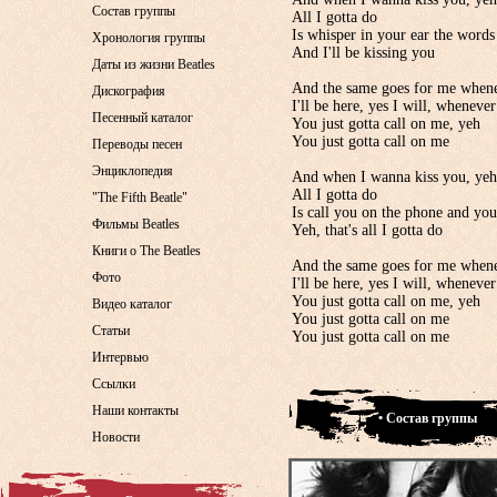
Состав группы
All I gotta do
Is whisper in your ear the words
Хронология группы
And I'll be kissing you
Даты из жизни Beatles
And the same goes for me whene
Дискография
I'll be here, yes I will, whenever
Песенный каталог
You just gotta call on me, yeh
You just gotta call on me
Переводы песен
Энциклопедия
And when I wanna kiss you, yeh
All I gotta do
"The Fifth Beatle"
Is call you on the phone and yo
Фильмы Beatles
Yeh, that's all I gotta do
Книги о The Beatles
And the same goes for me whene
Фото
I'll be here, yes I will, whenever
You just gotta call on me, yeh
Видео каталог
You just gotta call on me
Статьи
You just gotta call on me
Интервью
Ссылки
Наши контакты
• Состав группы
Новости