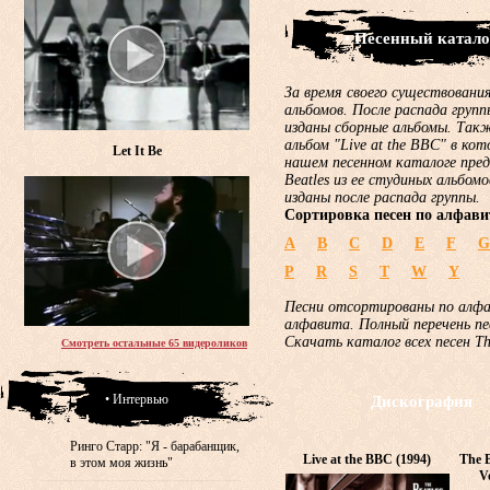
• Песенный катало
За время своего существования
альбомов. После распада груп
изданы сборные альбомы. Такж
альбом "Live at the BBC" в ко
Let It Be
нашем песенном каталоге пред
Beatles из ее студиных альбом
изданы после распада группы.
Сортировка песен по алфави
A
B
C
D
E
F
G
P
R
S
T
W
Y
Песни отсортированы по алф
алфавита. Полный перечень пе
Скачать каталог всех песен T
Смотреть остальные 65 видероликов
• Интервью
Дискография
Ринго Старр: "Я - барабанщик,
Live at the BBC (1994)
The B
в этом моя жизнь"
V