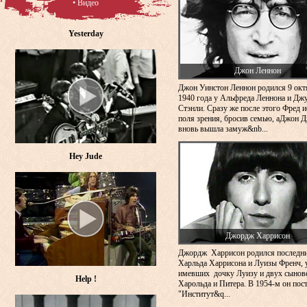
• Видео
Yesterday
Джон Леннон
Джон Уинстон Леннон родился 9 окт
1940 года у Альфреда Леннона и Дж
Стэнли. Сразу же после этого Фред и
поля зрения, бросив семью, аДжон 
вновь вышла замуж&nb...
Hey Jude
Джордж Харрисон
Джордж Харрисон родился последн
Харльда Харрисона и Луизы Френч, 
имевших дочку Луизу и двух сынов
Help !
Харольда и Питера. В 1954-м он пос
"Институт&q...