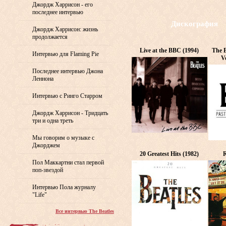
Джордж Харрисон - его
последнее интервью
Дискография
Джордж Харрисон: жизнь
продолжается
Live at the BBC (1994)
The B
Интервью для Flaming Pie
V
Последнее интервью Джона
Леннона
Интервью с Ринго Старром
Джордж Харрисон - Тридцать
три и одна треть
Мы говорим о музыке с
Джорджем
20 Greatest Hits (1982)
R
Пол Маккартни стал первой
поп-звездой
Интервью Пола журналу
"Life"
Все интервью The Beatles