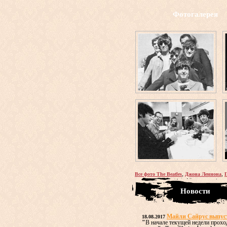
Фотогалерея
,
,
Все фото The Beatles
Джона Леннона
Новости
Майли Сайрус выпус
18.08.2017
"
В начале текущей недели прох