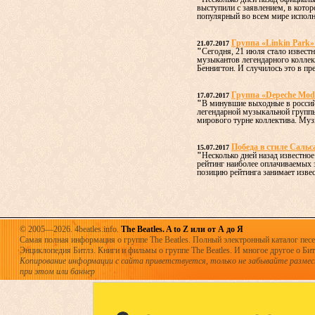
выступили с заявлением, в котор
популярный во всем мире исполн
Группа «Linkin Park»
21.07.2017
"
Сегодня, 21 июля стало известн
музыкантов легендарного коллект
Беннигтон. И случилось это в пре
Группа «Depeche Mod
17.07.2017
"
В минувшие выходные в россий
легендарной музыкальной групп
мирового турне коллектива. Муз
Победа в стиле Сальс
15.07.2017
"
Несколько дней назад известное
рейтинг наиболее оплачиваемых
позицию рейтинга занимает извест
© 2005—2026. 4beatles.info.
The Beatles. A to Z или от А до Я
Самая полная информация о группе The Beatles. Полный электронный каталог песен
Энциклопедия Битлз. Книги и фильмы о группе The Beatles. И многое другое о Битла
Копирование информации с сайта приветствуется, только не забывайте разме
при этом или баннер