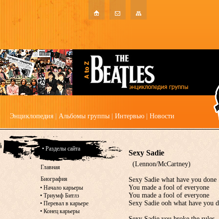
Энциклопедия
|
Альбомы группы
|
Интервью
|
Новости
• Разделы сайта
Sexy Sadie
(Lennon/McCartney)
Главная
Биография
Sexy Sadie what have you done
You made a fool of everyone
•
Начало карьеры
You made a fool of everyone
•
Триумф Битлз
Sexy Sadie ooh what have you d
•
Перевал в карьере
•
Конец карьеры
Sexy Sadie you broke the rules