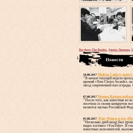
,
,
Все фото The Beatles
Джона Леннона
Новости
Майли Сайрус выпус
18.08.2017
"
В начале текущей недели прох
премий «Teen Choice Awards», н
звезд современной поп-эстрады. О
Немцы Крыма поблаго
07.08.2017
"
После того, как известная во 
посетила со своим концертом по
является частью Российской Федер
Луис Фонси и его «De
05.08.2017
"
Несколько дней назад был пров
видео хостинге «YouTube». В го
известных исполнителей, выложен