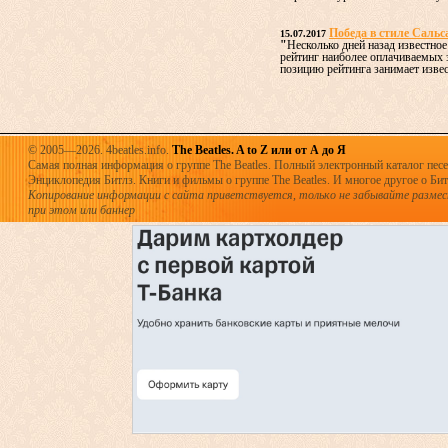
Победа в стиле Сальс
15.07.2017
"
Несколько дней назад известное
рейтинг наиболее оплачиваемых
позицию рейтинга занимает извест
© 2005—2026. 4beatles.info.
The Beatles. A to Z или от А до Я
Самая полная информация о группе The Beatles. Полный электронный каталог песен
Энциклопедия Битлз. Книги и фильмы о группе The Beatles. И многое другое о Битла
Копирование информации с сайта приветствуется, только не забывайте разме
при этом или баннер