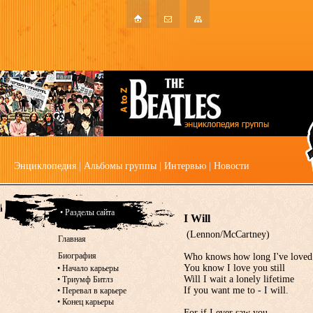
Энциклопедия
|
Альбомы группы
|
Интервью
|
Новости
• Разделы сайта
I Will
(Lennon/McCartney)
Главная
Биография
Who knows how long I've loved
You know I love you still
•
Начало карьеры
Will I wait a lonely lifetime
•
Триумф Битлз
If you want me to - I will.
•
Перевал в карьере
•
Конец карьеры
For if I ever saw you