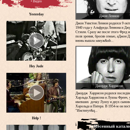
• Видео
Yesterday
Джон Леннон
Джон Уинстон Леннон родился 9 окт
1940 года у Альфреда Леннона и Дж
Стэнли. Сразу же после этого Фред и
поля зрения, бросив семью, аДжон 
вновь вышла замуж&nb...
Hey Jude
Джордж Харрисон
Джордж Харрисон родился последн
Харльда Харрисона и Луизы Френч, 
имевших дочку Луизу и двух сынов
Харольда и Питера. В 1954-м он пос
"Институт&q...
Help !
• Песенный катало