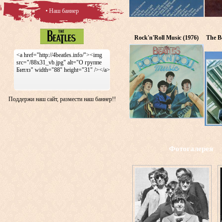
• Наш баннер
Rock'n'Roll Music (1976)
The Be
<a href="http://4beatles.info/"><img
src="/88x31_vb.jpg" alt="О группе
Битлз" width="88" height="31" /></a>
Поддержи наш сайт, размести наш баннер!!
Фотогалерея