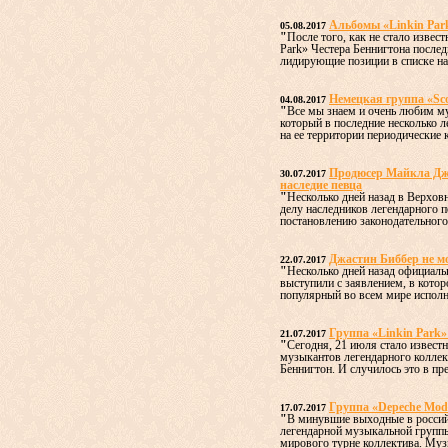
Альбомы «Linkin Par
05.08.2017
"
После того, как не стало извес
Park» Честера Беннигтона послед
лидирующие позиции в списке наи
Немецкая группа «Sc
04.08.2017
"
Все мы знаем и очень любим му
который в последние несколько л
на ее территории периодические к
Продюсер Майкла Дже
30.07.2017
наследие певца
"
Несколько дней назад в Верхов
делу наследников легендарного 
постановлению законодательного 
Джастин Биббер не м
22.07.2017
"
Несколько дней назад официаль
выступили с заявлением, в котор
популярный во всем мире исполн
Группа «Linkin Park»
21.07.2017
"
Сегодня, 21 июля стало известн
музыкантов легендарного коллект
Беннигтон. И случилось это в пре
Группа «Depeche Mod
17.07.2017
"
В минувшие выходные в россий
легендарной музыкальной групп
мирового турне коллектива. Муз