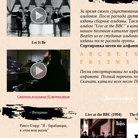
За время своего существования
альбомов. После распада груп
изданы сборные альбомы. Такж
альбом "Live at the BBC" в ко
нашем песенном каталоге пред
Beatles из ее студиных альбом
изданы после распада группы.
Let It Be
Сортировка песен по алфави
A
B
C
D
E
F
G
P
R
S
T
W
Y
Песни отсортированы по алф
алфавита. Полный перечень пе
Скачать каталог всех песен T
Смотреть остальные 65 видероликов
Дискография
• Интервью
Live at the BBC (1994)
The B
V
Ринго Старр: "Я - барабанщик,
в этом моя жизнь"