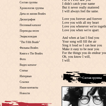
Состав группы
I didn't catch your name
But it never really mattered
Хронология группы
I will always feel the same.
Даты из жизни Beatles
Love you forever and forever
Дискография
Love you with all my heart
Песенный каталог
Love you whenever we're togeth
Love you when we're apart.
Переводы песен
Энциклопедия
And when at last I find you
Your song will fill the air
"The Fifth Beatle"
Sing it loud so I can hear you
Фильмы Beatles
Make it easy to be near you
For the things you do endear yo
Книги о The Beatles
Oh, you know I will,
Фото
I will.
Видео каталог
Статьи
Интервью
• Состав группы
Ссылки
Наши контакты
Новости