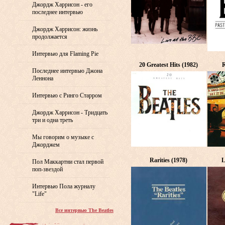
Джордж Харрисон - его
последнее интервью
Джордж Харрисон: жизнь
продолжается
Интервью для Flaming Pie
20 Greatest Hits (1982)
R
Последнее интервью Джона
Леннона
Интервью с Ринго Старром
Джордж Харрисон - Тридцать
три и одна треть
Мы говорим о музыке с
Джорджем
Rarities (1978)
L
Пол Маккартни стал первой
поп-звездой
Интервью Пола журналу
"Life"
Все интервью The Beatles