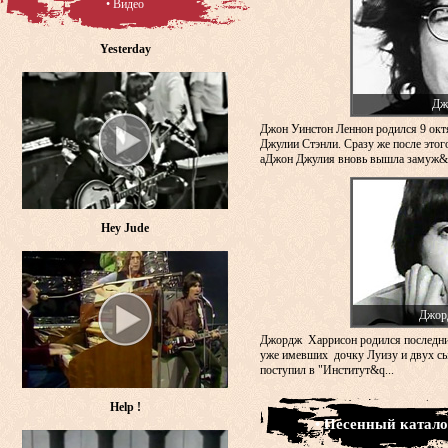
• Видео
Yesterday
Дж
Джон Уинстон Леннон родился 9 окт
Джулии Стэнли. Сразу же после этого
аДжон Джулия вновь вышла замуж&n
Hey Jude
Джор
Джордж Харрисон родился последни
уже имевших дочку Луизу и двух сы
поступил в "Институт&q...
Help !
• Песенный катало