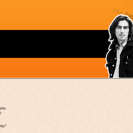
play,
y.
play?