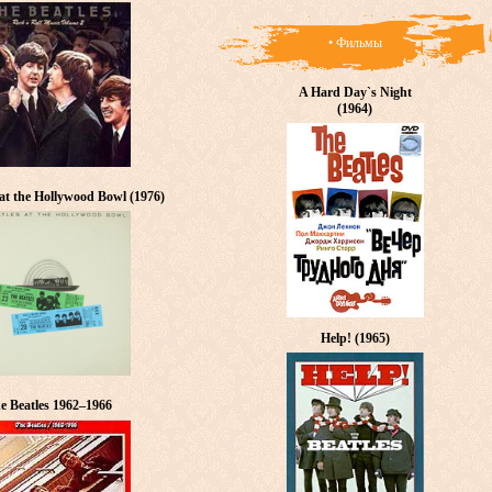
• Фильмы
A Hard Day`s Night
(1964)
 at the Hollywood Bowl (1976)
Help! (1965)
e Beatles 1962–1966