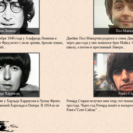
он Леннон
Пол Макка
ября 1940 года у Альфреда Леннона и
Джеймс Пол Маккртни родился в семье Дж
 Фред исчез с поля зрения, бросив семью,
через два года у них появился брат Майкл. 
b...
школу, а потом-в престижный Ливерп...
дж Харрисон
Ринго Ст
м у Харльда Харрисона и Луизы Френч,
Ричард Старки получил имя отца; тот покин
новей-Харольда и Питера. В 1954-м он
три года. Через год Ричард пошёл в воскре
Ринго"Сент-Сайлас" ...
г