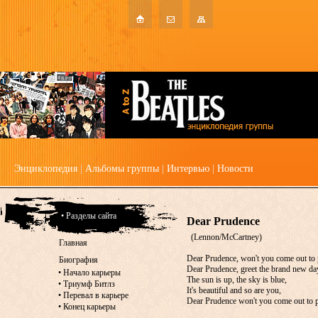
Энциклопедия
|
Альбомы группы
|
Интервью
|
Новости
• Разделы сайта
Dear Prudence
(Lennon/McCartney)
Главная
Dear Prudence, won't you come out to 
Биография
Dear Prudence, greet the brand new da
•
Начало карьеры
The sun is up, the sky is blue,
•
Триумф Битлз
It's beautiful and so are you,
•
Перевал в карьере
Dear Prudence won't you come out to 
•
Конец карьеры