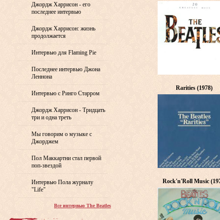
Джордж Харрисон - его
последнее интервью
Джордж Харрисон: жизнь
продолжается
Интервью для Flaming Pie
Последнее интервью Джона
Леннона
Rarities (1978)
Интервью с Ринго Старром
Джордж Харрисон - Тридцать
три и одна треть
Мы говорим о музыке с
Джорджем
Пол Маккартни стал первой
поп-звездой
Rock'n'Roll Music (19
Интервью Пола журналу
"Life"
Все интервью The Beatles