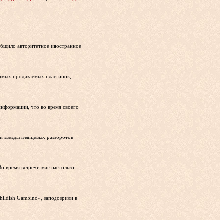
ообщило авторитетное иностранное
самых продаваемых пластинок,
информации, что во время своего
и звезды глянцевых разворотов
о время встречи маг настолько
ildish Gambino», заподозрили в