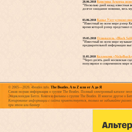
Кристина Агилера исп
28.06.2018
"
Несколько дней назад известная
долгое ожидание новинки, весь му
Канье Уэст устроил пр
03.06.2018
"
Известный во всем мире рэпер К
время которой рэпер представил с
Основатель «Black Sab
19.05.2018
"
Известный во всем мире музыкант
предварительной информации выст
Коллектив «Nickelback»
11.05.2018
"
Через десять дней московская с
популярное в современном мире на
© 2005—2026. 4beatles.info.
The Beatles. A to Z или от А до Я
Самая полная информация о группе The Beatles. Полный электронный каталог песен
Энциклопедия Битлз. Книги и фильмы о группе The Beatles. И многое другое о Битла
Копирование информации с сайта приветствуется, только не забывайте разме
при этом или баннер