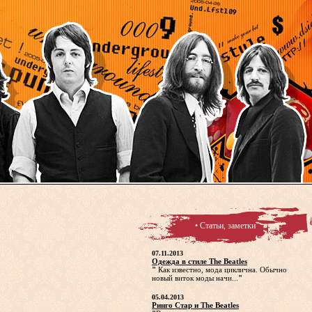
• Статьи, заметки
07.11.2013
Одежда в стиле The Beatles
"
Как известно, мода циклична. Обычно
новый виток моды начи...
"
05.04.2013
Ринго Стар и The Beatles