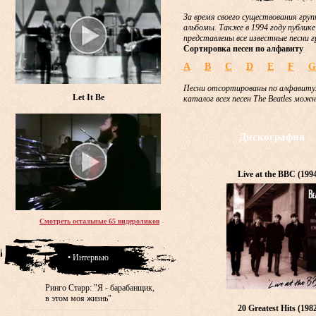
За время своего существования груп
альбомы. Также в 1994 году публике
представлены все известные песни г
Сортировка песен по алфавиту
A
B
C
D
E
F
G
Песни отсортированы по алфавиту.
Let It Be
каталог всех песен The Beatles мож
Дискография
Live at the BBC (199
Смотреть остальные 65 видероликов
• Интервью
Ринго Старр: "Я - барабанщик,
в этом моя жизнь"
20 Greatest Hits (198