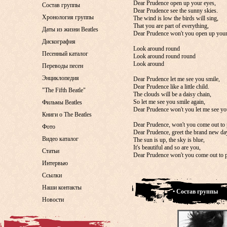
Dear Prudence open up your eyes,
Состав группы
Dear Prudence see the sunny skies.
Хронология группы
The wind is low the birds will sing,
That you are part of everything,
Даты из жизни Beatles
Dear Prudence won't you open up your
Дискография
Look around round
Песенный каталог
Look around round round
Look around
Переводы песен
Энциклопедия
Dear Prudence let me see you smile,
Dear Prudence like a little child.
"The Fifth Beatle"
The clouds will be a daisy chain,
So let me see you smile again,
Фильмы Beatles
Dear Prudence won't you let me see yo
Книги о The Beatles
Dear Prudence, won't you come out to 
Фото
Dear Prudence, greet the brand new da
Видео каталог
The sun is up, the sky is blue,
It's beautiful and so are you,
Статьи
Dear Prudence won't you come out to 
Интервью
Ссылки
Наши контакты
• Состав группы
Новости