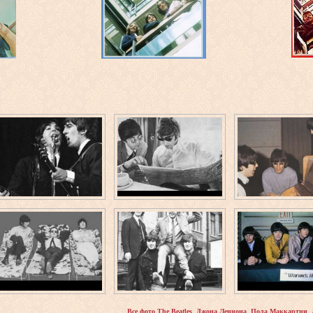
,
,
,
Все фото The Beatles
Джона Леннона
Пола Маккартни