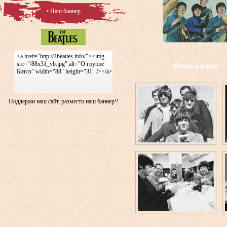
• Наш баннер
<a href="http://4beatles.info/"><img
src="/88x31_vb.jpg" alt="О группе
Фотогалерея
Битлз" width="88" height="31" /></a>
Поддержи наш сайт, размести наш баннер!!