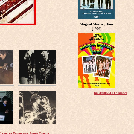
Magical Mystery Tour
(1966)
Все фильмы The Beatles
,
Джорджа Харрисона
Ринго Старра