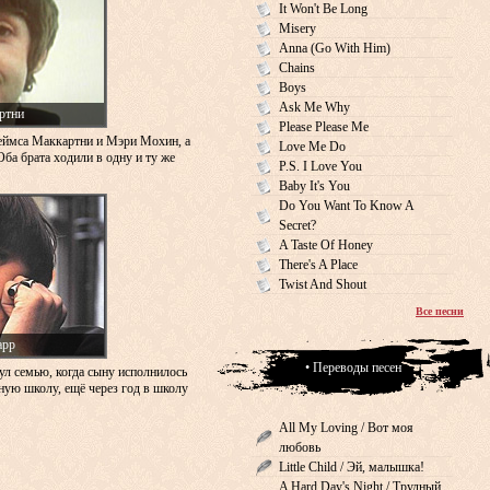
It Won't Be Long
Misery
Anna (Go With Him)
Chains
Boys
Ask Me Why
ртни
Please Please Me
еймса Маккартни и Мэри Мохин, а
Love Me Do
Оба брата ходили в одну и ту же
P.S. I Love You
Baby It's You
Do You Want To Know A
Secret?
A Taste Of Honey
There's A Place
Twist And Shout
Все песни
арр
• Переводы песен
ул семью, когда сыну исполнилось
сную школу, ещё через год в школу
All My Loving / Вот моя
любовь
Little Child / Эй, малышка!
A Hard Day's Night / Трудный