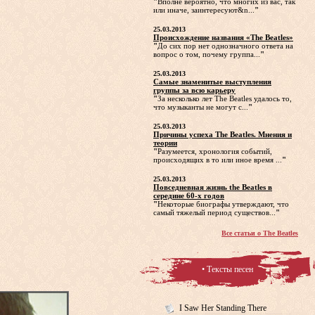
"
Вполне вероятно, что многих из вас, так
или иначе, заинтересуют&n...
"
25.03.2013
Происхождение названия «The Beatles»
"
До сих пор нет однозначного ответа на
вопрос о том, почему группа...
"
25.03.2013
Самые знаменитые выступления
группы за всю карьеру
"
За несколько лет The Beatles удалось то,
что музыканты не могут с...
"
25.03.2013
Причины успеха The Beatles. Мнения и
теории
"
Разумеется, хронология событий,
происходящих в то или иное время ...
"
25.03.2013
Повседневная жизнь the Beatles в
середине 60-х годов
"
Некоторые биографы утверждают, что
самый тяжелый период существов...
"
Все статьи о The Beatles
• Тексты песен
I Saw Her Standing There