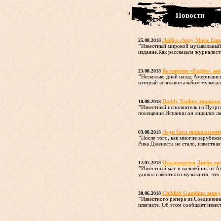
Новости
Лейбл «Sony Music Ent
25.08.2018
"
Известный мировой музыкальный 
издание.Как рассказали журналисты
Коллектив «Eagles» зав
23.08.2018
"
Несколько дней назад Американс
который возглавил альбом музыкаль
Daddy Yankee лишился 
10.08.2018
"
Известный исполнитель из Пуэрт
посещения Испании он лишился ли
Леди Гага прокомменти
03.08.2018
"
После того, как многие зарубеж
Рика Дженеста не стало, известная
Оказывается Дрейк лю
12.07.2018
"
Известный маг и волшебник из Ан
удивил известного музыканта, что 
Childish Gambino запод
30.06.2018
"
Известного рэпера из Соединенн
плагиате. Об этом сообщает извес