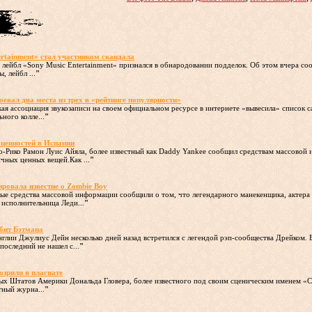
ertainment» стал участником скандала
лейбл «Sony Music Entertainment» признался в обнародовании подделок. Об этом вчера с
, лейбл ...
"
оевал два места из трех в «рейтинге популярности»
кая ассоциация звукозаписи на своем официальном ресурсе в интернете «вывесила» список 
ного колле...
"
ценностей в Испании
о-Рико Рамон Луис Айяла, более известный как Daddy Yankee сообщил средствам массовой 
чных ценных вещей.Как ...
"
ровала известие о Zombie Boy
ные средства массовой информации сообщили о том, что легендарного манекенщика, актера 
 исполнительница Леди...
"
бит Бэтмана
глии Джулиус Дейн несколько дней назад встретился с легендой рэп-сообщества Дрейком. В
последний не нашел с...
"
озрили в плагиате
ых Штатов Америки Дональда Гловера, более известного под своим сценическим именем «Ch
тный журна...
"