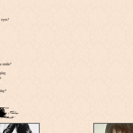
 eyes?
u smile?
play,
y.
play?