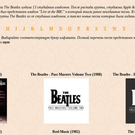
па The Beatles издала 13 студийных альбомов. После распада группы, студиями Apple 
 был представлен альбом "Live at the BBC" в который вошли ранее неизданные песни. 
руппы The Beatles из ее студиных альбомов, а также новые песни которые были изданы
H
I
J
K
L
M
N
O
P
R
S
T
W
Y
 Выбирайте соответствующую букву алфавита. Полный перечень песен представлен 
но
тут
4)
The Beatles - Past Masters Volume Two (1988)
The Beatles -
2)
Reel Music (1982)
The 