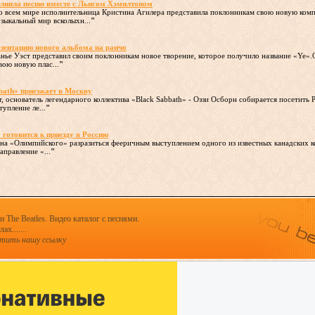
олнила песню вместе с Льисом Хэмилтоном
 во всем мире исполнительница Кристина Агилера представила поклонникам свою новую комп
зыкальный мир всколыхн...
"
езентацию нового альбома на ранчо
анье Уэст представил своим поклонникам новое творение, которое получило название «Ye
вою новую плас...
"
bath» приезжает в Москву
, основатель легендарного коллектива «Black Sabbath» - Оззи Осборн собирается посетить
упление ле...
"
 готовится к приезду в Россию
цена «Олимпийского» разразиться фееричным выступлением одного из известных канадских 
правление «...
"
 The Beatles. Видео каталог с песнями.
х.......
стить нашу ссылку