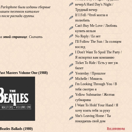
вечерA Hard Day's Night /
& Parlophone были изданы сборные
Трудный вечер
В нашем песенном каталоге
If I Fell / Чтоб могла я
 после распада группы.
полюбить
Can't Buy Me Love / Любовь
купить нельзя
No Reply / Ее нет
на
этой странице
. Скачать
I'll Follow The Sun / За солнцем
вослед
I Don't Want To Spoil The Party /
Я испортил вам компанию
Ticket To Ride / Есть у нее уж
билет
 Past Masters Volume One (1988)
Yesterday / Прошлое
Michelle / Мишель
I'm Looking Through You / В
тебя смотрю я
Yellow Submarine / Желтая
субмарина
I Want To Hold Your Hand / Я
хочу взять тебя за руку
She's Leaving Home / Ты
покидаешь свой дом
Beatles Ballads (1980)
Все переводы