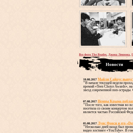
,
,
Все фото The Beatles
Джона Леннона
Новости
Майли Сайрус выпус
18.08.2017
"
В начале текущей недели прох
премий «Teen Choice Awards», н
звезд современной поп-эстрады. О
Немцы Крыма поблаго
07.08.2017
"
После того, как известная во 
посетила со своим концертом по
является частью Российской Федер
Луис Фонси и его «De
05.08.2017
"
Несколько дней назад был пров
видео хостинге «YouTube». В го