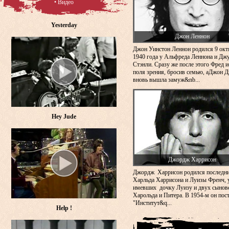
• Видео
Yesterday
Джон Леннон
Джон Уинстон Леннон родился 9 окт
1940 года у Альфреда Леннона и Дж
Стэнли. Сразу же после этого Фред и
поля зрения, бросив семью, аДжон 
вновь вышла замуж&nb...
Hey Jude
Джордж Харрисон
Джордж Харрисон родился последн
Харльда Харрисона и Луизы Френч, 
имевших дочку Луизу и двух сынов
Харольда и Питера. В 1954-м он пос
"Институт&q...
Help !