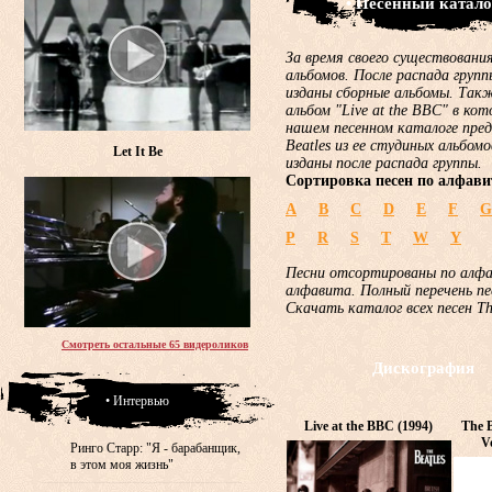
• Песенный катало
За время своего существования
альбомов. После распада груп
изданы сборные альбомы. Такж
альбом "Live at the BBC" в ко
нашем песенном каталоге пред
Beatles из ее студиных альбом
Let It Be
изданы после распада группы.
Сортировка песен по алфави
A
B
C
D
E
F
G
P
R
S
T
W
Y
Песни отсортированы по алф
алфавита. Полный перечень пе
Скачать каталог всех песен T
Смотреть остальные 65 видероликов
Дискография
• Интервью
Live at the BBC (1994)
The B
V
Ринго Старр: "Я - барабанщик,
в этом моя жизнь"