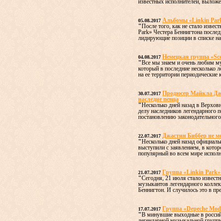
известных исполнителей, выложен
Альбомы «Linkin Par
05.08.2017
"
После того, как не стало извес
Park» Честера Беннигтона послед
лидирующие позиции в списке наи
Немецкая группа «Sc
04.08.2017
"
Все мы знаем и очень любим му
который в последние несколько л
на ее территории периодические к
Продюсер Майкла Дже
30.07.2017
наследие певца
"
Несколько дней назад в Верхов
делу наследников легендарного 
постановлению законодательного 
Джастин Биббер не м
22.07.2017
"
Несколько дней назад официаль
выступили с заявлением, в котор
популярный во всем мире исполн
Группа «Linkin Park»
21.07.2017
"
Сегодня, 21 июля стало известн
музыкантов легендарного коллект
Беннигтон. И случилось это в пре
Группа «Depeche Mod
17.07.2017
"
В минувшие выходные в россий
легендарной музыкальной групп