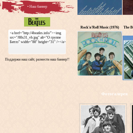
• Наш баннер
Rock'n'Roll Music (1976)
The Be
<a href="http://4beatles.info/"><img
src="/88x31_vb.jpg" alt="О группе
Битлз" width="88" height="31" /></a>
Поддержи наш сайт, размести наш баннер!!
Фотогалерея