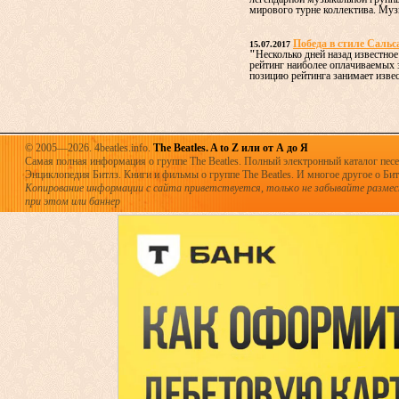
мирового турне коллектива. Муз
Победа в стиле Сальс
15.07.2017
"
Несколько дней назад известное
рейтинг наиболее оплачиваемых
позицию рейтинга занимает извест
© 2005—2026. 4beatles.info.
The Beatles. A to Z или от А до Я
Самая полная информация о группе The Beatles. Полный электронный каталог песен
Энциклопедия Битлз. Книги и фильмы о группе The Beatles. И многое другое о Битла
Копирование информации с сайта приветствуется, только не забывайте разме
при этом или баннер