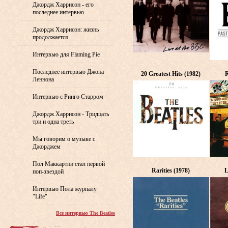
Джордж Харрисон - его
последнее интервью
Джордж Харрисон: жизнь
продолжается
Интервью для Flaming Pie
Последнее интервью Джона
20 Greatest Hits (1982)
R
Леннона
Интервью с Ринго Старром
Джордж Харрисон - Тридцать
три и одна треть
Мы говорим о музыке с
Джорджем
Пол Маккартни стал первой
Rarities (1978)
L
поп-звездой
Интервью Пола журналу
"Life"
Все интервью The Beatles