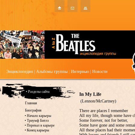
Энциклопедия
|
Альбомы группы
|
Интервью
|
Новости
• Разделы сайта
In My Life
(Lennon/McCartney)
Главная
Биография
There are places I remember
All my life, though some have 
•
Начало карьеры
Some forever, not for better,
•
Триумф Битлз
Some have gone and some remai
•
Перевал в карьере
All these places had their mome
•
Конец карьеры
With lovers and friends I still ca