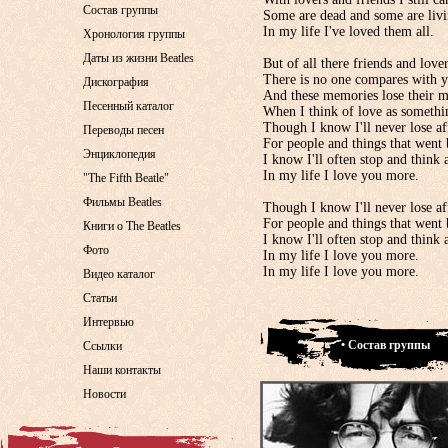
Состав группы
Some are dead and some are livi
In my life I've loved them all.
Хронология группы
Даты из жизни Beatles
But of all there friends and lover
There is no one compares with 
Дискография
And these memories lose their 
Песенный каталог
When I think of love as somethi
Though I know I'll never lose af
Переводы песен
For people and things that went 
Энциклопедия
I know I'll often stop and think
In my life I love you more.
"The Fifth Beatle"
Фильмы Beatles
Though I know I'll never lose af
For people and things that went 
Книги о The Beatles
I know I'll often stop and think
Фото
In my life I love you more.
In my life I love you more.
Видео каталог
Статьи
Интервью
• Состав группы
Ссылки
Наши контакты
Новости