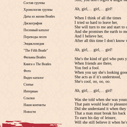
Состав группы
Ah, girl,… girl,… girl!
Хронология группы
Даты из жизни Beatles
When I think of all the times
I tried so hard to leave her,
Дискография
She will turn to me and start to 
Песенный каталог
And she promises the earth to m
And I believe her,
Переводы песен
After all this time I don't know
Энциклопедия
Ah, girl,… girl,… girl!
"The Fifth Beatle"
Фильмы Beatles
She's the kind of girl who puts
When friends are there,
Книги о The Beatles
You feel a fool.
Фото
When you say she's looking goo
She acts as if it's understood,
Видео каталог
She's cool, oo, oo, oo.
Статьи
Ah, girl,… girl,… girl!
Интервью
Ссылки
Was she told when she was youn
That pain would lead to pleasur
Наши контакты
Did she understand it when they 
Новости
That a man must break his back
To earn his day of leisure,
Will she still believe it when he'