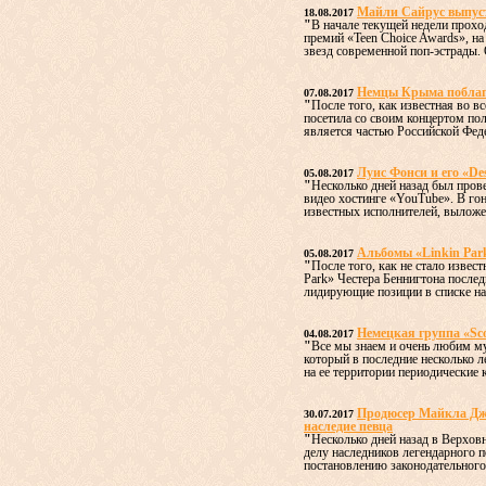
Майли Сайрус выпус
18.08.2017
"
В начале текущей недели прох
премий «Teen Choice Awards», н
звезд современной поп-эстрады. О
Немцы Крыма поблаго
07.08.2017
"
После того, как известная во 
посетила со своим концертом по
является частью Российской Федер
Луис Фонси и его «De
05.08.2017
"
Несколько дней назад был пров
видео хостинге «YouTube». В го
известных исполнителей, выложен
Альбомы «Linkin Par
05.08.2017
"
После того, как не стало извес
Park» Честера Беннигтона послед
лидирующие позиции в списке наи
Немецкая группа «Sc
04.08.2017
"
Все мы знаем и очень любим му
который в последние несколько л
на ее территории периодические к
Продюсер Майкла Дже
30.07.2017
наследие певца
"
Несколько дней назад в Верхов
делу наследников легендарного 
постановлению законодательного 