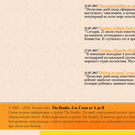
Джастин Биббер не м
22.07.2017
"
Несколько дней назад официаль
выступили с заявлением, в котор
популярный во всем мире исполн
Группа «Linkin Park»
21.07.2017
"
Сегодня, 21 июля стало известн
музыкантов легендарного коллект
Беннигтон. И случилось это в пре
Группа «Depeche Mod
17.07.2017
"
В минувшие выходные в россий
легендарной музыкальной групп
мирового турне коллектива. Муз
Победа в стиле Сальс
15.07.2017
"
Несколько дней назад известное
рейтинг наиболее оплачиваемых
позицию рейтинга занимает извест
© 2005—2026. 4beatles.info.
The Beatles. A to Z или от А до Я
Самая полная информация о группе The Beatles. Полный электронный каталог песен
Энциклопедия Битлз. Книги и фильмы о группе The Beatles. И многое другое о Битла
Копирование информации с сайта приветствуется, только не забывайте разме
при этом или баннер