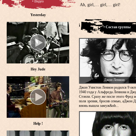
• Видео
Ah, girl,… girl,… girl!
Yesterday
• Состав группы
Hey Jude
Джон Леннон
Джон Уинстон Леннон родился 9 окт
1940 года у Альфреда Леннона и Дж
Стэнли. Сразу же после этого Фред и
поля зрения, бросив семью, аДжон 
вновь вышла замуж&nb...
Help !