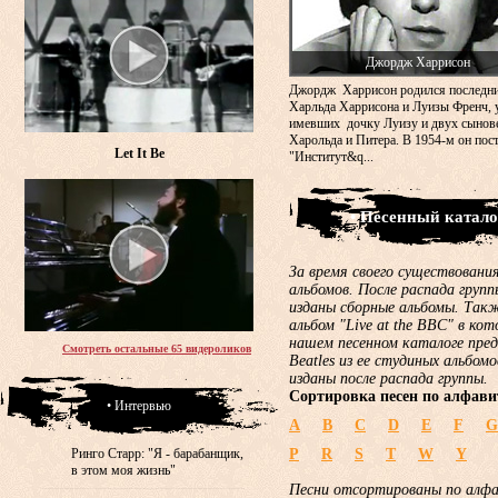
Джордж Харрисон
Джордж Харрисон родился последн
Харльда Харрисона и Луизы Френч, 
имевших дочку Луизу и двух сынов
Харольда и Питера. В 1954-м он пос
Let It Be
"Институт&q...
• Песенный катало
За время своего существования
альбомов. После распада груп
изданы сборные альбомы. Такж
альбом "Live at the BBC" в ко
нашем песенном каталоге пред
Смотреть остальные 65 видероликов
Beatles из ее студиных альбом
изданы после распада группы.
Сортировка песен по алфави
• Интервью
A
B
C
D
E
F
G
Ринго Старр: "Я - барабанщик,
P
R
S
T
W
Y
в этом моя жизнь"
Песни отсортированы по алф