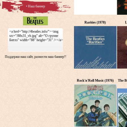
• Наш баннер
Rarities (1978)
L
<a href="http://4beatles.info/"><img
src="/88x31_vb.jpg" alt="О группе
Битлз" width="88" height="31" /></a>
Поддержи наш сайт, размести наш баннер!!
Rock'n'Roll Music (1976)
The Be