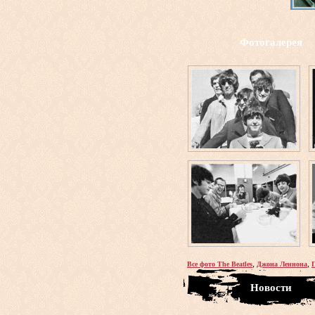
Фотогалерея
,
,
Все фото The Beatles
Джона Леннона
Новости