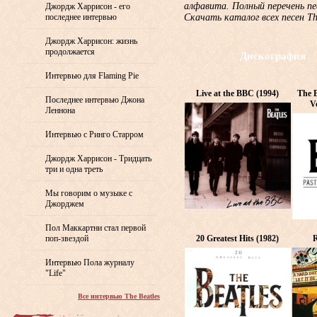
алфавита. Полный перечень пе
Джордж Харрисон - его
последнее интервью
Скачать каталог всех песен T
Джордж Харрисон: жизнь
продолжается
Дискография
Интервью для Flaming Pie
Live at the BBC (1994)
The B
Последнее интервью Джона
V
Леннона
Интервью с Ринго Старром
Джордж Харрисон - Тридцать
три и одна треть
Мы говорим о музыке с
Джорджем
Пол Маккартни стал первой
поп-звездой
20 Greatest Hits (1982)
R
Интервью Пола журналу
"Life"
Все интервью The Beatles