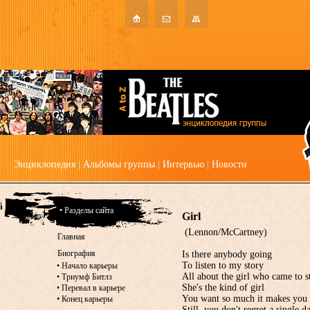
Энциклопедия
|
Альбомы группы
|
Интервью
|
Новости
• Разделы сайта
Girl
(Lennon/McCartney)
Главная
Биография
Is there anybody going
To listen to my story
•
Начало карьеры
All about the girl who came to s
•
Триумф Битлз
She's the kind of girl
•
Перевал в карьере
You want so much it makes you 
•
Конец карьеры
Still, you don't regret a single d