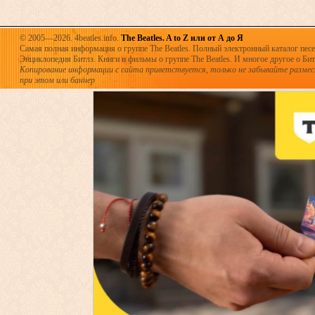
© 2005—2026. 4beatles.info.
The Beatles. A to Z или от А до Я
Самая полная информация о группе The Beatles. Полный электронный каталог песен
Энциклопедия Битлз. Книги и фильмы о группе The Beatles. И многое другое о Битла
Копирование информации с сайта приветствуется, только не забывайте разме
при этом или баннер