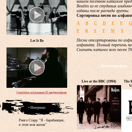
нашем песенном каталоге пред
Beatles из ее студиных альбом
изданы после распада группы.
Сортировка песен по алфави
A
B
C
D
E
F
G
P
R
S
T
W
Y
Песни отсортированы по алф
Let It Be
алфавита. Полный перечень пе
Скачать каталог всех песен T
Дискография
Live at the BBC (1994)
The B
V
Смотреть остальные 65 видероликов
• Интервью
Ринго Старр: "Я - барабанщик,
в этом моя жизнь"