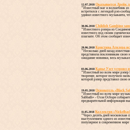
Оказывается Дрейк 
12.07.2018
"
Известный маг и волшебник из 
встретился с легендой рэп-сообщ
удивил известного музыканта, что
Childish Gambino зап
30.06.2018
"
Известного рэпера из Соедине
известного под своим сценическ
плагиате. Об этом сообщает изве
Кристина Агилера ис
28.06.2018
"
Несколько дней назад известна
представила поклонникам свою н
ожидание новинки, весь музыкал
Канье Уэст устроил п
03.06.2018
"
Известный во всем мире рэпер 
творение, которое получило наз
которой рэпер представил свою н
Основатель «Black Sa
19.05.2018
"
Известный во всем мире музыка
Sabbath» - Оззи Осборн собирае
предварительной информации выс
Коллектив «Nickelbac
11.05.2018
"
Через десять дней московская 
выступлением одного из извест
популярное в современном мире н