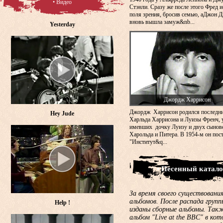
• Видео
Стэнли. Сразу же после этого Фред и
поля зрения, бросив семью, аДжон 
вновь вышла замуж&nb...
Yesterday
Джордж Харрисон
Джордж Харрисон родился последн
Hey Jude
Харльда Харрисона и Луизы Френч, 
имевших дочку Луизу и двух сынов
Харольда и Питера. В 1954-м он пос
"Институт&q...
• Песенный катало
За время своего существования
альбомов. После распада груп
Help !
изданы сборные альбомы. Такж
альбом "Live at the BBC" в ко