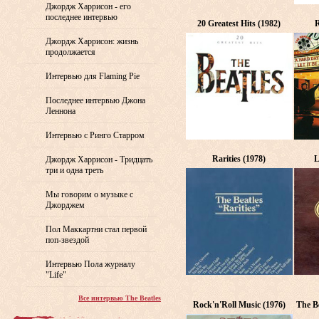
Джордж Харрисон - его
последнее интервью
20 Greatest Hits (1982)
R
Джордж Харрисон: жизнь
продолжается
Интервью для Flaming Pie
Последнее интервью Джона
Леннона
Интервью с Ринго Старром
Rarities (1978)
L
Джордж Харрисон - Тридцать
три и одна треть
Мы говорим о музыке с
Джорджем
Пол Маккартни стал первой
поп-звездой
Интервью Пола журналу
"Life"
Все интервью The Beatles
Rock'n'Roll Music (1976)
The Be