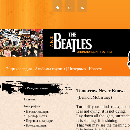
Энциклопедия
|
Альбомы группы
|
Интервью
|
Новости
• Разделы сайта
Tomorrow Never Knows
(Lennon/McCartney)
Главная
Биография
Turn off your mind, relax, and 
It is not dying, it is not dying.
•
Начало карьеры
Lay down all thoughts, surrender
•
Триумф Битлз
It is shining, it is shining.
•
Перевал в карьере
That you may see the meaning o
•
Конец карьеры
It is being, it is being.