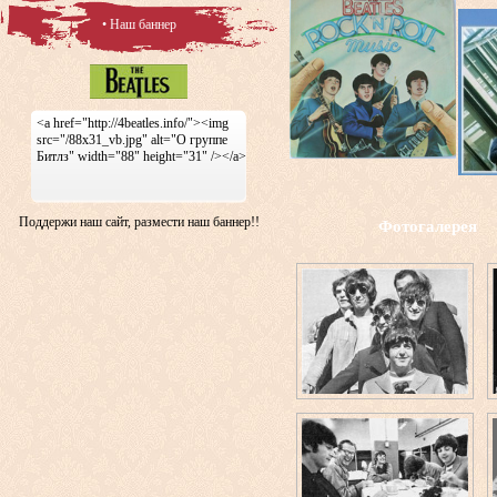
• Наш баннер
<a href="http://4beatles.info/"><img
src="/88x31_vb.jpg" alt="О группе
Битлз" width="88" height="31" /></a>
Поддержи наш сайт, размести наш баннер!!
Фотогалерея