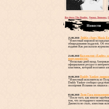
,
,
Все фото The Beatles
Джона Леннона
Новости
Лейбл «Sony Music En
25.08.2018
"
Известный мировой музыкальный
обнародовании подделок. Об это
издание.Как рассказали журналист
Коллектив «Eagles» за
23.08.2018
популярности»
"
Несколько дней назад Американ
официальном ресурсе в интернет
пластинок, который возглавил ал
Daddy Yankee лишилс
10.08.2018
"
Известный исполнитель из Пуэр
Daddy Yankee сообщил средствам
посещения Испании он лишился л
Леди Гага прокоммен
03.08.2018
"
После того, как многие зарубе
том, что легендарного манекенщи
Дженеста не стало, известная исп