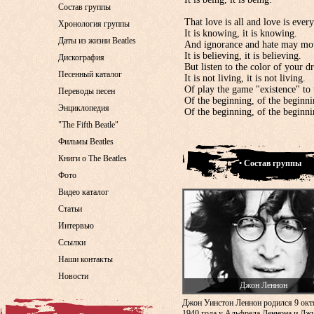
Состав группы
That love is all and love is ever
Хронология группы
It is knowing, it is knowing.
Даты из жизни Beatles
And ignorance and hate may mou
It is believing, it is believing.
Дискография
But listen to the color of your d
Песенный каталог
It is not living, it is not living.
Of play the game "existence" to 
Переводы песен
Of the beginning, of the beginni
Энциклопедия
Of the beginning, of the begin
"The Fifth Beatle"
Фильмы Beatles
Книги о The Beatles
• Состав группы
Фото
Видео каталог
Статьи
Интервью
Ссылки
Наши контакты
Новости
Джон Леннон
Джон Уинстон Леннон родился 9 окт
1940 года у Альфреда Леннона и Дж