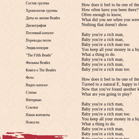
Состав группы
How does it feel to be one of the
How often have you been there?
Хронология группы
Often enough to know,
Даты из жизни Beatles
What did you see when you were
Nothing that doesn't show.
Дискография
Песенный каталог
Baby you're a rich man,
Baby you're a rich man,
Переводы песен
Baby you're a rich man too.
Энциклопедия
You keep all your money in a bi
What a thing to do.
"The Fifth Beatle"
Baby you're a rich man,
Фильмы Beatles
Baby you're a rich man,
Baby you're a rich man too.
Книги о The Beatles
Фото
How does it feel to be one of the
Turned to a natural E, happy to 
Видео каталог
Now that you've found another 
Статьи
What are you going to play?
Интервью
Baby you're a rich man,
Ссылки
Baby you're a rich man,
Baby you're a rich man too.
Наши контакты
You keep all your money in a bi
Новости
What a thing to do.
Baby you're a rich man,
Baby you're a rich man,
Baby you're a rich man too.