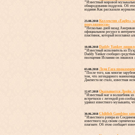
"
Известный мировой музыкальный
обнародовании подделок. Об это
издание.Как рассказали журналист
Коллектив «Eagles» за
23.08.2018
популярности»
"
Несколько дней назад Американ
официальном ресурсе в интернет
пластинок, который возглавил ал
Daddy Yankee лишилс
10.08.2018
"
Известный исполнитель из Пуэр
Daddy Yankee сообщил средствам
посещения Испании он лишился л
Леди Гага прокоммен
03.08.2018
"
После того, как многие зарубе
том, что легендарного манекенщи
Дженеста не стало, известная исп
Оказывается Дрейк 
12.07.2018
"
Известный маг и волшебник из 
встретился с легендой рэп-сообщ
удивил известного музыканта, что
Childish Gambino зап
30.06.2018
"
Известного рэпера из Соедине
известного под своим сценическ
плагиате. Об этом сообщает изве