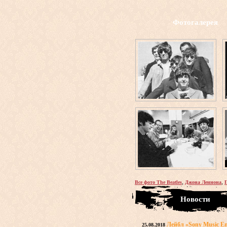
Фотогалерея
,
,
Все фото The Beatles
Джона Леннона
Новости
Лейбл «Sony Music En
25.08.2018