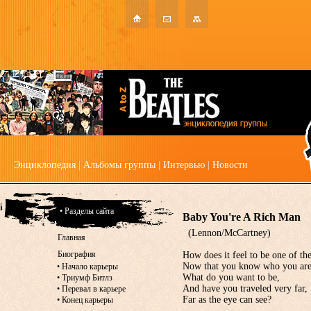
Энциклопедия
|
Альбомы группы
|
Интервью
|
Новости
• Разделы сайта
Baby You're A Rich Man
(Lennon/McCartney)
Главная
Биография
How does it feel to be one of the
Now that you know who you are
•
Начало карьеры
What do you want to be,
•
Триумф Битлз
And have you traveled very far,
•
Перевал в карьере
Far as the eye can see?
•
Конец карьеры