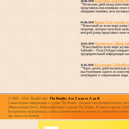
Кристина Агилера ис
28.06.2018
"
Несколько дней назад известна
представила поклонникам свою н
ожидание новинки, весь музыкал
Канье Уэст устроил п
03.06.2018
"
Известный во всем мире рэпер 
творение, которое получило наз
которой рэпер представил свою н
Основатель «Black Sa
19.05.2018
"
Известный во всем мире музыка
Sabbath» - Оззи Осборн собирае
предварительной информации выс
Коллектив «Nickelbac
11.05.2018
"
Через десять дней московская 
выступлением одного из извест
популярное в современном мире н
© 2005—2026. 4beatles.info.
The Beatles. A to Z или от А до Я
Самая полная информация о группе The Beatles. Полный электронный каталог песен
Энциклопедия Битлз. Книги и фильмы о группе The Beatles. И многое другое о Битла
Копирование информации с сайта приветствуется, только не забывайте разме
при этом или баннер