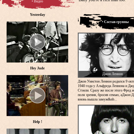
• Видео
Yesterday
• Состав группы
Hey Jude
Джон Леннон
Джон Уинстон Леннон родился 9 окт
1940 года у Альфреда Леннона и Дж
Стэнли. Сразу же после этого Фред и
поля зрения, бросив семью, аДжон 
вновь вышла замуж&nb...
Help !