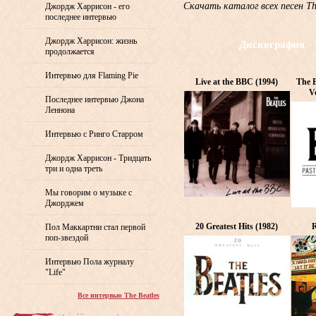
Скачать каталог всех песен T
Джордж Харрисон - его
последнее интервью
Джордж Харрисон: жизнь
Дискография
продолжается
Интервью для Flaming Pie
Live at the BBC (1994)
The B
V
Последнее интервью Джона
Леннона
Интервью с Ринго Старром
Джордж Харрисон - Тридцать
три и одна треть
Мы говорим о музыке с
Джорджем
20 Greatest Hits (1982)
R
Пол Маккартни стал первой
поп-звездой
Интервью Пола журналу
"Life"
Все интервью The Beatles