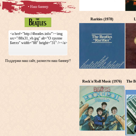
• Наш баннер
Rarities (1978)
L
<a href="http://4beatles.info/"><img
src="/88x31_vb.jpg" alt="О группе
Битлз" width="88" height="31" /></a>
Поддержи наш сайт, размести наш баннер!!
Rock'n'Roll Music (1976)
The Be