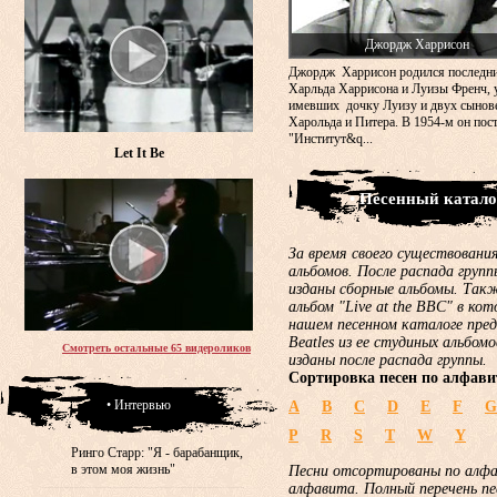
Джордж Харрисон
Джордж Харрисон родился последн
Харльда Харрисона и Луизы Френч, 
имевших дочку Луизу и двух сынов
Харольда и Питера. В 1954-м он пос
"Институт&q...
Let It Be
• Песенный катало
За время своего существования
альбомов. После распада груп
изданы сборные альбомы. Такж
альбом "Live at the BBC" в ко
нашем песенном каталоге пред
Beatles из ее студиных альбом
Смотреть остальные 65 видероликов
изданы после распада группы.
Сортировка песен по алфави
• Интервью
A
B
C
D
E
F
G
P
R
S
T
W
Y
Ринго Старр: "Я - барабанщик,
в этом моя жизнь"
Песни отсортированы по алф
алфавита. Полный перечень пе