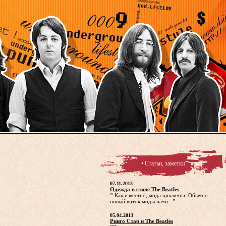
• Статьи, заметки
07.11.2013
Одежда в стиле The Beatles
"
Как известно, мода циклична. Обычно
новый виток моды начи...
"
05.04.2013
Ринго Стар и The Beatles