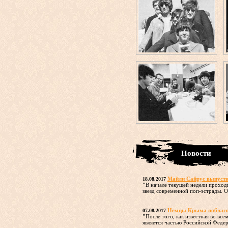
Новости
Майли Сайрус выпусти
18.08.2017
"
В начале текущей недели проход
звезд современной поп-эстрады. Од
Немцы Крыма поблагода
07.08.2017
"
После того, как известная во вс
является частью Российской Федера