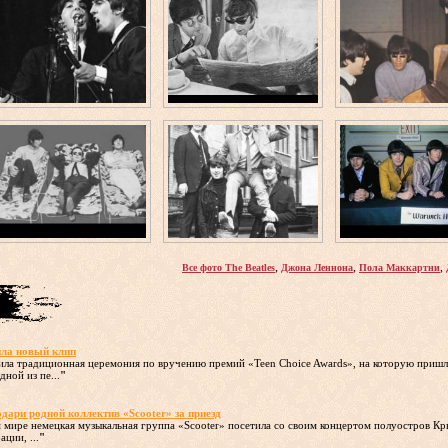
,
,
,
Все фото The Beatles
Джона Леннона
Пола Маккартни
ла новый клип
ила традиционная церемония по вручению премий «Teen Choice Awards», на которую пришли
ной из пе...
"
ри родной коллектив «Scooter» за приезд
ем мире немецкая музыкальная группа «Scooter» посетила со своим концертом полуостров К
ции, ...
"