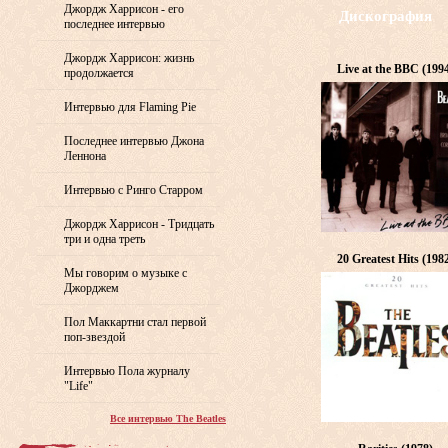
Джордж Харрисон - его
Дискография
последнее интервью
Джордж Харрисон: жизнь
Live at the BBC (199
продолжается
Интервью для Flaming Pie
Последнее интервью Джона
Леннона
Интервью с Ринго Старром
Джордж Харрисон - Тридцать
три и одна треть
20 Greatest Hits (198
Мы говорим о музыке с
Джорджем
Пол Маккартни стал первой
поп-звездой
Интервью Пола журналу
"Life"
Все интервью The Beatles