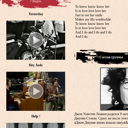
• Видео
To know know know her
Is to love love love her.
Yesterday
Just to see her smile
Makes my life worthwhile.
To know know know her
Is to love love love her
And I do and I do and I do.
And I do.
• Состав группы
Hey Jude
Дж
Джон Уинстон Леннон родился 9 окт
Help !
Джулии Стэнли. Сразу же после этого
аДжон Джулия вновь вышла замуж&n