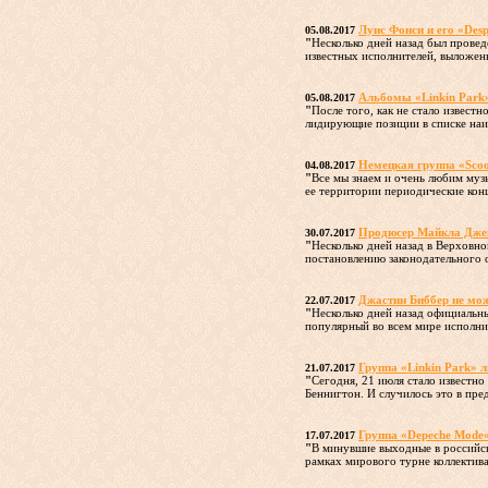
Луис Фонси и его «Des
05.08.2017
"
Несколько дней назад был прове
известных исполнителей, выложенн
Альбомы «Linkin Park
05.08.2017
"
После того, как не стало извест
лидирующие позиции в списке наиб
Немецкая группа «Sco
04.08.2017
"
Все мы знаем и очень любим музы
ее территории периодические конц
Продюсер Майкла Джек
30.07.2017
"
Несколько дней назад в Верховн
постановлению законодательного о
Джастин Биббер не мож
22.07.2017
"
Несколько дней назад официальн
популярный во всем мире исполни
Группа «Linkin Park» 
21.07.2017
"
Сегодня, 21 июля стало известно
Беннигтон. И случилось это в пред
Группа «Depeche Mode»
17.07.2017
"
В минувшие выходные в российск
рамках мирового турне коллектива