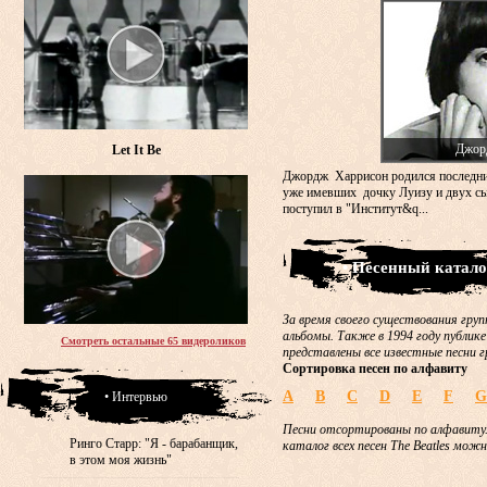
Джор
Let It Be
Джордж Харрисон родился последни
уже имевших дочку Луизу и двух сы
поступил в "Институт&q...
• Песенный катало
За время своего существования груп
альбомы. Также в 1994 году публике
Смотреть остальные 65 видероликов
представлены все известные песни г
Сортировка песен по алфавиту
A
B
C
D
E
F
G
• Интервью
Песни отсортированы по алфавиту.
Ринго Старр: "Я - барабанщик,
каталог всех песен The Beatles мож
в этом моя жизнь"