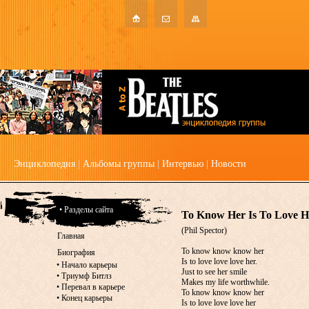
Энциклопедия
|
Альбомы группы
|
Интервью
|
Новости
• Разделы сайта
To Know Her Is To Love H
(Phil Spector)
Главная
To know know know her
Биография
Is to love love love her.
•
Начало карьеры
Just to see her smile
•
Триумф Битлз
Makes my life worthwhile.
•
Перевал в карьере
To know know know her
•
Конец карьеры
Is to love love love her