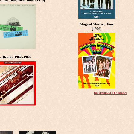
 at the Hollywood Bowl (1976)
Magical Mystery Tour
(1966)
e Beatles 1962–1966
Все фильмы The Beatles