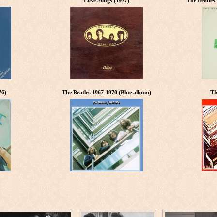
Love Songs (1977)
The Beatles
76)
The Beatles 1967-1970 (Blue album)
Th