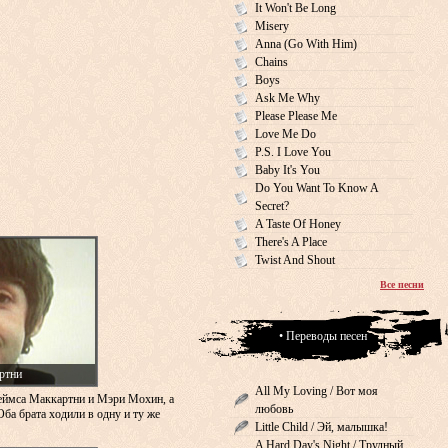
It Won't Be Long
Misery
Anna (Go With Him)
Chains
Boys
Ask Me Why
Please Please Me
Love Me Do
P.S. I Love You
Baby It's You
Do You Want To Know A
Secret?
A Taste Of Honey
There's A Place
Twist And Shout
Все песни
• Переводы песен
ртни
All My Loving / Вот моя
еймса Маккартни и Мэри Мохин, а
любовь
Оба брата ходили в одну и ту же
Little Child / Эй, малышка!
A Hard Day's Night / Трудный