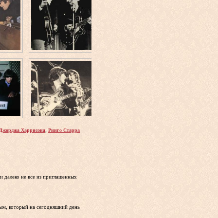
,
Джорджа Харрисона
Ринго Старра
 далеко не все из приглашенных
рым, который на сегодняшний день