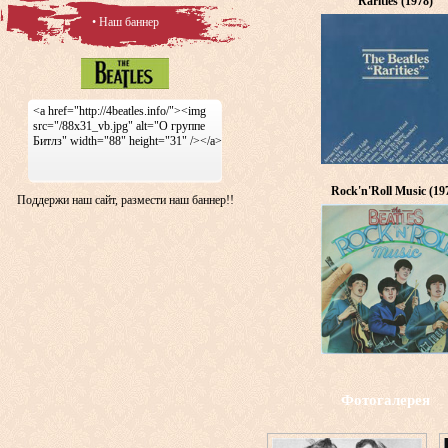
Rarities (1978)
• Наш баннер
<a href="http://4beatles.info/"><img
src="/88x31_vb.jpg" alt="О группе
Битлз" width="88" height="31" /></a>
Rock'n'Roll Music (19
Поддержи наш сайт, размести наш баннер!!
Фотогалерея