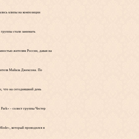
ались клипы на композиции
а группы стали занимать
имностью жителям России, давая на
нителя Майкла Джексона. По
и, что на сегодняшний день
 Park» - солист группы Честер
Mode», который проводился в