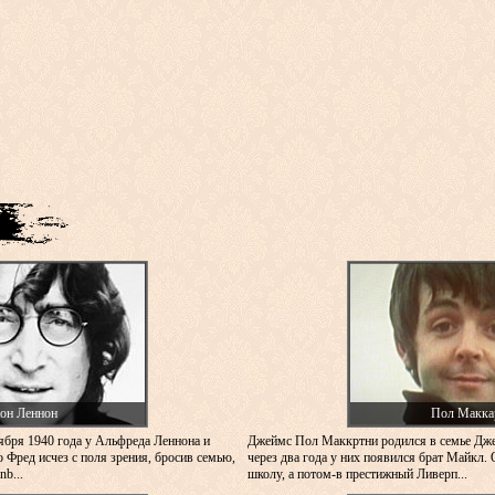
он Леннон
Пол Макка
ября 1940 года у Альфреда Леннона и
Джеймс Пол Маккртни родился в семье Дж
 Фред исчез с поля зрения, бросив семью,
через два года у них появился брат Майкл. 
b...
школу, а потом-в престижный Ливерп...