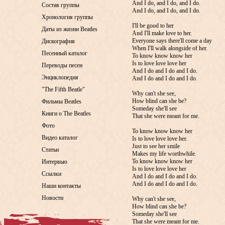
And I do, and I do, and I do.
Состав группы
And I do, and I do, and I do.
Хронология группы
I'll be good to her
Даты из жизни Beatles
And I'll make love to her.
Everyone says there'll come a day
Дискография
When I'll walk alongside of her.
Песенный каталог
To know know know her
Is to love love love her
Переводы песен
And I do and I do and I do.
Энциклопедия
And I do and I do and I do.
"The Fifth Beatle"
Why can't she see,
How blind can she be?
Фильмы Beatles
Someday she'll see
Книги о The Beatles
That she were meant for me.
Фото
To know know know her
Видео каталог
Is to love love love her.
Just to see her smile
Статьи
Makes my life worthwhile.
To know know know her
Интервью
Is to love love love her
Ссылки
And I do and I do and I do.
And I do and I do and I do.
Наши контакты
Новости
Why can't she see,
How blind can she be?
Someday she'll see
That she were meant for me.