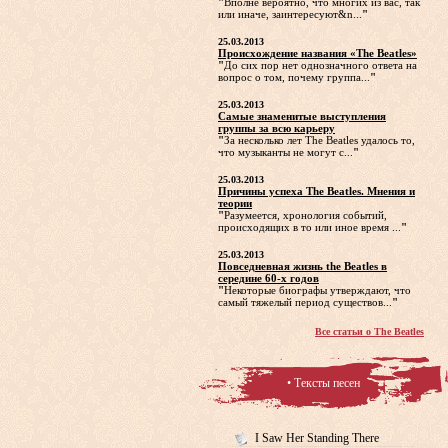
"
Вполне вероятно, что многих из вас, так
или иначе, заинтересуют&n...
"
25.03.2013
Происхождение названия «The Beatles»
"
До сих пор нет однозначного ответа на
вопрос о том, почему группа...
"
25.03.2013
Самые знаменитые выступления
группы за всю карьеру
"
За несколько лет The Beatles удалось то,
что музыканты не могут с...
"
25.03.2013
Причины успеха The Beatles. Мнения и
теории
"
Разумеется, хронология событий,
происходящих в то или иное время ...
"
25.03.2013
Повседневная жизнь the Beatles в
середине 60-х годов
"
Некоторые биографы утверждают, что
самый тяжелый период существов...
"
Все статьи о The Beatles
• Тексты песен
I Saw Her Standing There