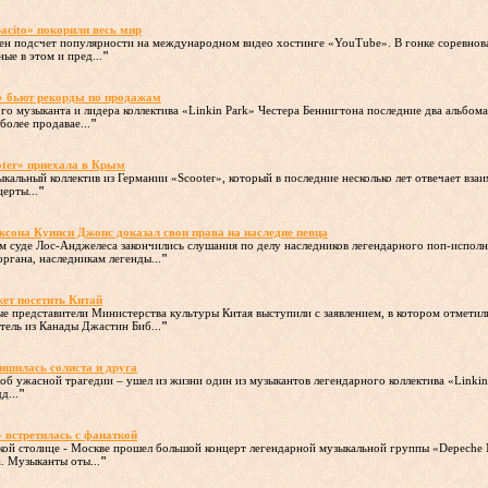
pacito» покорили весь мир
ден подсчет популярности на международном видео хостинге «YouTube». В гонке соревнов
ые в этом и пред...
"
» бьют рекорды по продажам
ного музыканта и лидера коллектива «Linkin Park» Честера Беннигтона последние два альбом
олее продавае...
"
oter» приехала в Крым
кальный коллектив из Германии «Scooter», который в последние несколько лет отвечает вза
ерты...
"
сона Куинси Джонс доказал свои права на наследие певца
ом суде Лос-Анджелеса закончились слушания по делу наследников легендарного поп-испол
ргана, наследникам легенды...
"
ет посетить Китай
ые представители Министерства культуры Китая выступили с заявлением, в котором отметил
тель из Канады Джастин Биб...
"
лишилась солиста и друга
 об ужасной трагедии – ушел из жизни один из музыкантов легендарного коллектива «Linkin
д...
"
 встретилась с фанаткой
ой столице - Москве прошел большой концерт легендарной музыкальной группы «Depeche 
. Музыканты оты...
"