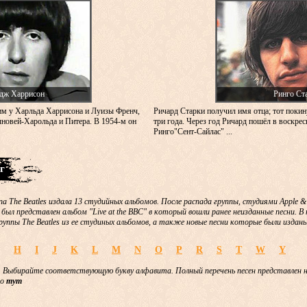
дж Харрисон
Ринго Ст
м у Харльда Харрисона и Луизы Френч,
Ричард Старки получил имя отца; тот покин
новей-Харольда и Питера. В 1954-м он
три года. Через год Ричард пошёл в воскре
Ринго"Сент-Сайлас" ...
г
па The Beatles издала 13 студийных альбомов. После распада группы, студиями Apple 
 был представлен альбом "Live at the BBC" в который вошли ранее неизданные песни. 
руппы The Beatles из ее студиных альбомов, а также новые песни которые были изданы
H
I
J
K
L
M
N
O
P
R
S
T
W
Y
 Выбирайте соответствующую букву алфавита. Полный перечень песен представлен 
но
тут