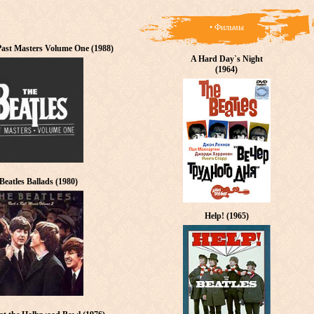
• Фильмы
 Past Masters Volume One (1988)
A Hard Day`s Night
(1964)
Beatles Ballads (1980)
Help! (1965)