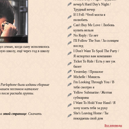
вечерA Hard Day's Night /
Трудный вечер
If I Fell / Чтоб могла я
полюбить
Can't Buy Me Love / Любовь
купить нельзя
No Reply / Ее нет
арр
I'll Follow The Sun / За солнцем
вослед
ул семью, когда сыну исполнилось
сную школу, ещё через год в школу
I Don't Want To Spoil The Party /
Я испортил вам компанию
Ticket To Ride / Есть у нее уж
билет
Yesterday / Прошлое
Michelle / Мишель
I'm Looking Through You / В
& Parlophone были изданы сборные
тебя смотрю я
В нашем песенном каталоге
Yellow Submarine / Желтая
 после распада группы.
субмарина
I Want To Hold Your Hand / Я
хочу взять тебя за руку
She's Leaving Home / Ты
на
этой странице
. Скачать
покидаешь свой дом
Все переводы