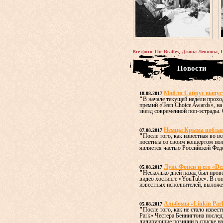
,
,
Все фото The Beatles
Джона Леннона
Новости
Майли Сайрус выпус
18.08.2017
"
В начале текущей недели прох
премий «Teen Choice Awards», н
звезд современной поп-эстрады. О
Немцы Крыма поблаго
07.08.2017
"
После того, как известная во 
посетила со своим концертом по
является частью Российской Федер
Луис Фонси и его «De
05.08.2017
"
Несколько дней назад был пров
видео хостинге «YouTube». В го
известных исполнителей, выложен
Альбомы «Linkin Par
05.08.2017
"
После того, как не стало извес
Park» Честера Беннигтона послед
лидирующие позиции в списке наи