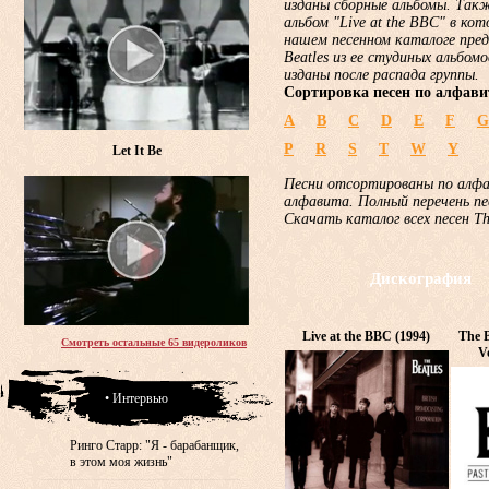
изданы сборные альбомы. Такж
альбом "Live at the BBC" в ко
нашем песенном каталоге пред
Beatles из ее студиных альбом
изданы после распада группы.
Сортировка песен по алфави
A
B
C
D
E
F
G
P
R
S
T
W
Y
Let It Be
Песни отсортированы по алф
алфавита. Полный перечень пе
Скачать каталог всех песен T
Дискография
Live at the BBC (1994)
The B
Смотреть остальные 65 видероликов
V
• Интервью
Ринго Старр: "Я - барабанщик,
в этом моя жизнь"