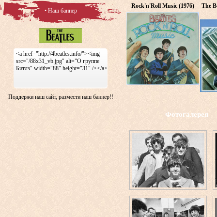
Rock'n'Roll Music (1976)
The Be
• Наш баннер
<a href="http://4beatles.info/"><img
src="/88x31_vb.jpg" alt="О группе
Битлз" width="88" height="31" /></a>
Поддержи наш сайт, размести наш баннер!!
Фотогалерея