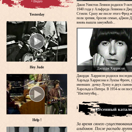
• Видео
Джон Уинстон Леннон родился 9 окт
1940 года у Альфреда Леннона и Дж
Стэнли. Сразу же после этого Фред и
Yesterday
поля зрения, бросив семью, аДжон 
вновь вышла замуж&nb...
Hey Jude
Джордж Харрисон
Джордж Харрисон родился последн
Харльда Харрисона и Луизы Френч, 
имевших дочку Луизу и двух сынов
Харольда и Питера. В 1954-м он пос
"Институт&q...
• Песенный катало
Help !
За время своего существования
альбомов. После распада груп