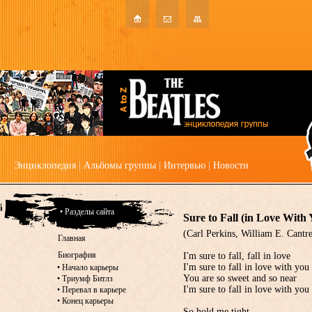
Энциклопедия
|
Альбомы группы
|
Интервью
|
Новости
• Разделы сайта
Sure to Fall (in Love With 
(Carl Perkins, William E. Cantr
Главная
Биография
I'm sure to fall, fall in love
I'm sure to fall in love with you
•
Начало карьеры
You are so sweet and so near
•
Триумф Битлз
I'm sure to fall in love with you
•
Перевал в карьере
•
Конец карьеры
So hold me tight