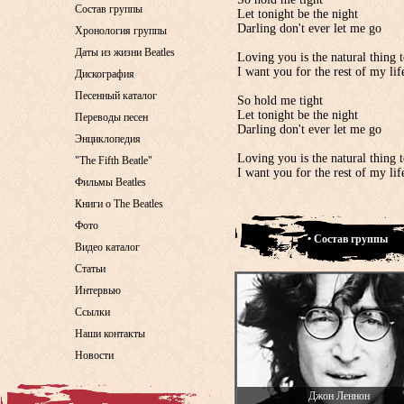
Состав группы
Let tonight be the night
Darling don't ever let me go
Хронология группы
Даты из жизни Beatles
Loving you is the natural thing 
I want you for the rest of my lif
Дискография
Песенный каталог
So hold me tight
Let tonight be the night
Переводы песен
Darling don't ever let me go
Энциклопедия
Loving you is the natural thing 
"The Fifth Beatle"
I want you for the rest of my lif
Фильмы Beatles
Книги о The Beatles
Фото
• Состав группы
Видео каталог
Статьи
Интервью
Ссылки
Наши контакты
Новости
Джон Леннон