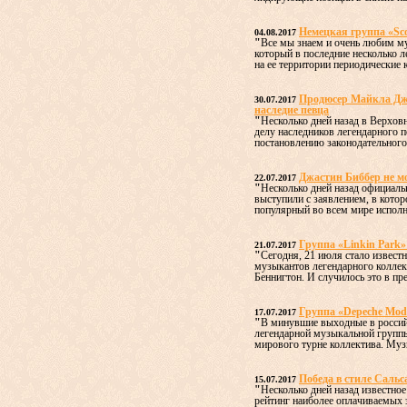
Немецкая группа «Sc
04.08.2017
"
Все мы знаем и очень любим му
который в последние несколько л
на ее территории периодические к
Продюсер Майкла Дже
30.07.2017
наследие певца
"
Несколько дней назад в Верхов
делу наследников легендарного 
постановлению законодательного 
Джастин Биббер не м
22.07.2017
"
Несколько дней назад официаль
выступили с заявлением, в котор
популярный во всем мире исполн
Группа «Linkin Park»
21.07.2017
"
Сегодня, 21 июля стало известн
музыкантов легендарного коллект
Беннигтон. И случилось это в пре
Группа «Depeche Mod
17.07.2017
"
В минувшие выходные в россий
легендарной музыкальной групп
мирового турне коллектива. Муз
Победа в стиле Сальс
15.07.2017
"
Несколько дней назад известное
рейтинг наиболее оплачиваемых