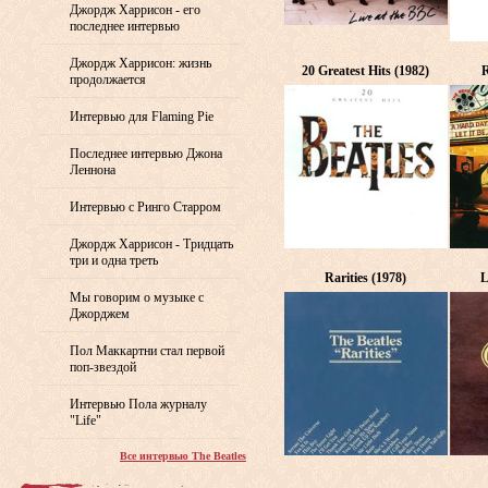
Джордж Харрисон - его
последнее интервью
Джордж Харрисон: жизнь
20 Greatest Hits (1982)
R
продолжается
Интервью для Flaming Pie
Последнее интервью Джона
Леннона
Интервью с Ринго Старром
Джордж Харрисон - Тридцать
три и одна треть
Rarities (1978)
L
Мы говорим о музыке с
Джорджем
Пол Маккартни стал первой
поп-звездой
Интервью Пола журналу
"Life"
Все интервью The Beatles