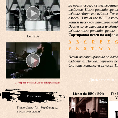
За время своего существования
альбомов. После распада груп
изданы сборные альбомы. Такж
альбом "Live at the BBC" в ко
нашем песенном каталоге пред
Beatles из ее студиных альбом
изданы после распада группы.
Сортировка песен по алфави
Let It Be
A
B
C
D
E
F
G
P
R
S
T
W
Y
Песни отсортированы по алф
алфавита. Полный перечень пе
Скачать каталог всех песен T
Дискография
Смотреть остальные 65 видероликов
Live at the BBC (1994)
The B
• Интервью
V
Ринго Старр: "Я - барабанщик,
в этом моя жизнь"