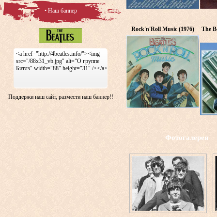
• Наш баннер
Rock'n'Roll Music (1976)
The Be
<a href="http://4beatles.info/"><img
src="/88x31_vb.jpg" alt="О группе
Битлз" width="88" height="31" /></a>
Поддержи наш сайт, размести наш баннер!!
Фотогалерея