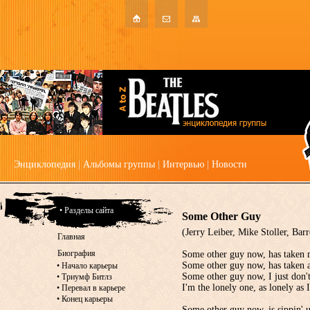
Энциклопедия
|
Альбомы группы
|
Интервью
|
Новости
• Разделы сайта
Some Other Guy
(Jerry Leiber, Mike Stoller, Barr
Главная
Биография
Some other guy now, has taken
Some other guy now, has taken 
•
Начало карьеры
Some other guy now, I just don
•
Триумф Битлз
I'm the lonely one, as lonely as I
•
Перевал в карьере
•
Конец карьеры
Some other guy now, is sippin' 