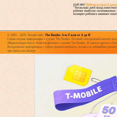
Победа в стиле Сальс
15.07.2017
"
Несколько дней назад известное
рейтинг наиболее оплачиваемых
позицию рейтинга занимает извест
© 2005—2026. 4beatles.info.
The Beatles. A to Z или от А до Я
Самая полная информация о группе The Beatles. Полный электронный каталог песен
Энциклопедия Битлз. Книги и фильмы о группе The Beatles. И многое другое о Битла
Копирование информации с сайта приветствуется, только не забывайте разме
при этом или баннер