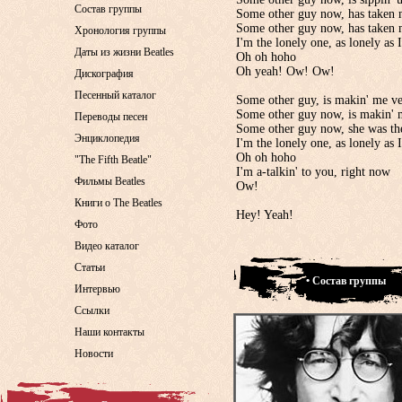
Состав группы
Some other guy now, has taken m
Some other guy now, has taken
Хронология группы
I'm the lonely one, as lonely as I
Даты из жизни Beatles
Oh oh hoho
Oh yeah! Ow! Ow!
Дискография
Песенный каталог
Some other guy, is makin' me v
Some other guy now, is makin' 
Переводы песен
Some other guy now, she was the 
Энциклопедия
I'm the lonely one, as lonely as I
Oh oh hoho
"The Fifth Beatle"
I'm a-talkin' to you, right now
Фильмы Beatles
Ow!
Книги о The Beatles
Hey! Yeah!
Фото
Видео каталог
Статьи
• Состав группы
Интервью
Ссылки
Наши контакты
Новости