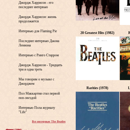
Джордж Харрисон - его
последнее интервью
Джордж Харрисон: жизнь
продолжается
Интервью для Flaming Pie
20 Greatest Hits (1982)
R
Последнее интервью Джона
Леннона
Интервью с Ринго Старром
Джордж Харрисон - Тридцать
три и одна треть
Мы говорим о музыке с
Джорджем
Rarities (1978)
L
Пол Маккартни стал первой
поп-звездой
Интервью Пола журналу
"Life"
Все интервью The Beatles