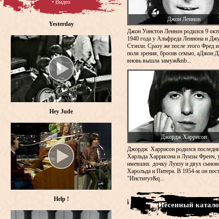
• Видео
Джон Леннон
Yesterday
Джон Уинстон Леннон родился 9 окт
1940 года у Альфреда Леннона и Дж
Стэнли. Сразу же после этого Фред и
поля зрения, бросив семью, аДжон 
вновь вышла замуж&nb...
Hey Jude
Джордж Харрисон
Джордж Харрисон родился последн
Харльда Харрисона и Луизы Френч, 
имевших дочку Луизу и двух сынов
Харольда и Питера. В 1954-м он пос
"Институт&q...
Help !
• Песенный катало