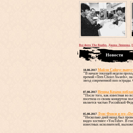
,
,
Все фото The Beatles
Джона Леннона
Новости
Майли Сайрус выпус
18.08.2017
"
В начале текущей недели прох
премий «Teen Choice Awards», н
звезд современной поп-эстрады. О
Немцы Крыма поблаго
07.08.2017
"
После того, как известная во 
посетила со своим концертом по
является частью Российской Федер
Луис Фонси и его «De
05.08.2017
"
Несколько дней назад был пров
видео хостинге «YouTube». В го
известных исполнителей, выложен