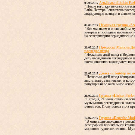
Альбомы «Linkin Par
05.08.2017
"
После того, как не стало извес
Park» Честера Беннигтона послед
лидирующие позиции в списке наи
Немецкая группа «Sc
04.08.2017
"
Все мы знаем и очень любим му
который в последние несколько л
на ее территории периодические к
Продюсер Майкла Дже
30.07.2017
наследие певца
"
Несколько дней назад в Верхов
делу наследников легендарного 
постановлению законодательного 
Джастин Биббер не м
22.07.2017
"
Несколько дней назад официаль
выступили с заявлением, в котор
популярный во всем мире исполн
Группа «Linkin Park»
21.07.2017
"
Сегодня, 21 июля стало известн
музыкантов легендарного коллект
Беннигтон. И случилось это в пре
Группа «Depeche Mod
17.07.2017
"
В минувшие выходные в россий
легендарной музыкальной групп
мирового турне коллектива. Муз