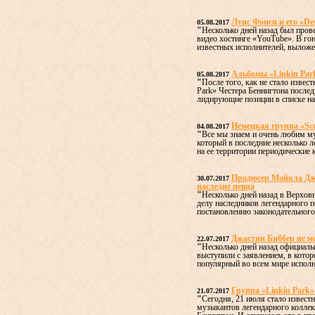
Луис Фонси и его «De
05.08.2017
"
Несколько дней назад был пров
видео хостинге «YouTube». В го
известных исполнителей, выложен
Альбомы «Linkin Par
05.08.2017
"
После того, как не стало извес
Park» Честера Беннигтона послед
лидирующие позиции в списке наи
Немецкая группа «Sc
04.08.2017
"
Все мы знаем и очень любим му
который в последние несколько л
на ее территории периодические к
Продюсер Майкла Дже
30.07.2017
наследие певца
"
Несколько дней назад в Верхов
делу наследников легендарного 
постановлению законодательного 
Джастин Биббер не м
22.07.2017
"
Несколько дней назад официаль
выступили с заявлением, в котор
популярный во всем мире исполн
Группа «Linkin Park»
21.07.2017
"
Сегодня, 21 июля стало известн
музыкантов легендарного коллект