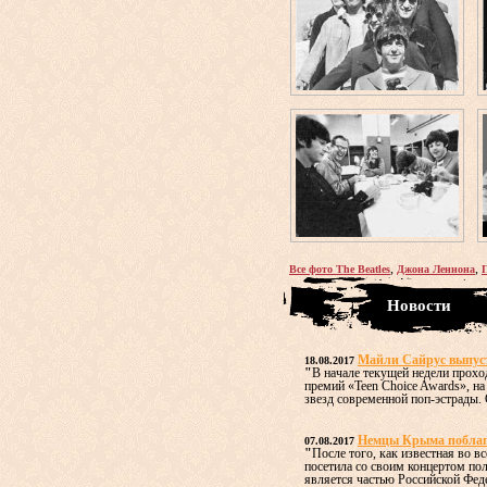
,
,
Все фото The Beatles
Джона Леннона
Новости
Майли Сайрус выпус
18.08.2017
"
В начале текущей недели прох
премий «Teen Choice Awards», н
звезд современной поп-эстрады. О
Немцы Крыма поблаго
07.08.2017
"
После того, как известная во 
посетила со своим концертом по
является частью Российской Федер