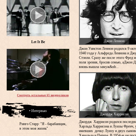
Джон Леннон
Let It Be
Джон Уинстон Леннон родился 9 окт
1940 года у Альфреда Леннона и Дж
Стэнли. Сразу же после этого Фред и
поля зрения, бросив семью, аДжон 
вновь вышла замуж&nb...
Смотреть остальные 65 видероликов
• Интервью
Джордж Харрисон
Джордж Харрисон родился последн
Ринго Старр: "Я - барабанщик,
Харльда Харрисона и Луизы Френч, 
в этом моя жизнь"
имевших дочку Луизу и двух сынов
Харольда и Питера. В 1954-м он пос