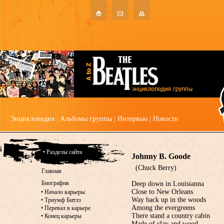
Энциклопедия
|
Альбомы группы
|
Интервью
|
Новости
• Разделы сайта
Johnny B. Goode
(Chuck Berry)
Главная
Биография
Deep down in Louisianna
Close to New Orleans
•
Начало карьеры
Way back up in the woods
•
Триумф Битлз
Among the evergreens
•
Перевал в карьере
There stand a country cabin
•
Конец карьеры
Made of clay and wood