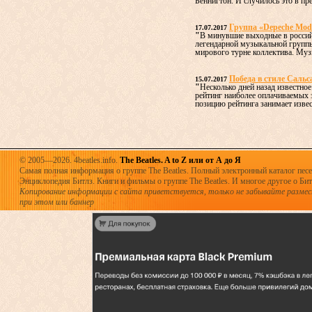
Беннигтон. И случилось это в пре
Группа «Depeche Mod
17.07.2017
"
В минувшие выходные в россий
легендарной музыкальной групп
мирового турне коллектива. Муз
Победа в стиле Сальс
15.07.2017
"
Несколько дней назад известное
рейтинг наиболее оплачиваемых
позицию рейтинга занимает извест
© 2005—2026. 4beatles.info.
The Beatles. A to Z или от А до Я
Самая полная информация о группе The Beatles. Полный электронный каталог песен
Энциклопедия Битлз. Книги и фильмы о группе The Beatles. И многое другое о Битла
Копирование информации с сайта приветствуется, только не забывайте разме
при этом или баннер