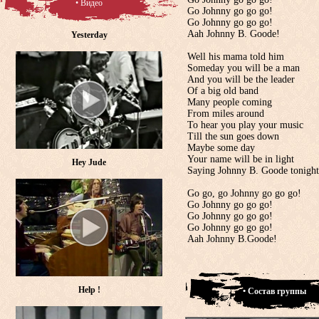
• Видео
Go Johnny go go go!
Go Johnny go go go!
Aah Johnny B. Goode!
Yesterday
Well his mama told him
Someday you will be a man
And you will be the leader
Of a big old band
Many people coming
From miles around
To hear you play your music
Till the sun goes down
Maybe some day
Your name will be in light
Hey Jude
Saying Johnny B. Goode tonight
Go go, go Johnny go go go!
Go Johnny go go go!
Go Johnny go go go!
Go Johnny go go go!
Aah Johnny B.Goode!
Help !
• Состав группы