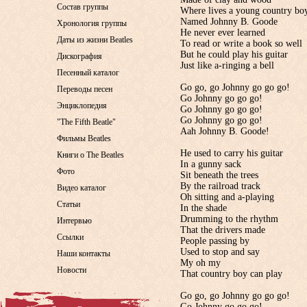
Состав группы
Where lives a young country bo
Named Johnny B. Goode
Хронология группы
He never ever learned
Даты из жизни Beatles
To read or write a book so well
But he could play his guitar
Дискография
Just like a-ringing a bell
Песенный каталог
Go go, go Johnny go go go!
Переводы песен
Go Johnny go go go!
Энциклопедия
Go Johnny go go go!
Go Johnny go go go!
"The Fifth Beatle"
Aah Johnny B. Goode!
Фильмы Beatles
He used to carry his guitar
Книги о The Beatles
In a gunny sack
Фото
Sit beneath the trees
By the railroad track
Видео каталог
Oh sitting and a-playing
Статьи
In the shade
Drumming to the rhythm
Интервью
That the drivers made
Ссылки
People passing by
Used to stop and say
Наши контакты
My oh my
Новости
That country boy can play
Go go, go Johnny go go go!
Go Johnny go go go!