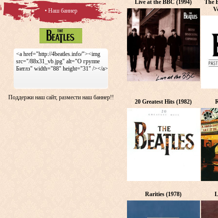
Live at the BBC (1994)
The B
V
• Наш баннер
<a href="http://4beatles.info/"><img
src="/88x31_vb.jpg" alt="О группе
Битлз" width="88" height="31" /></a>
Поддержи наш сайт, размести наш баннер!!
20 Greatest Hits (1982)
R
Rarities (1978)
L