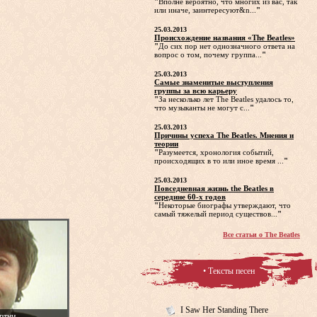
"
Вполне вероятно, что многих из вас, так
или иначе, заинтересуют&n...
"
25.03.2013
Происхождение названия «The Beatles»
"
До сих пор нет однозначного ответа на
вопрос о том, почему группа...
"
25.03.2013
Самые знаменитые выступления
группы за всю карьеру
"
За несколько лет The Beatles удалось то,
что музыканты не могут с...
"
25.03.2013
Причины успеха The Beatles. Мнения и
теории
"
Разумеется, хронология событий,
происходящих в то или иное время ...
"
25.03.2013
Повседневная жизнь the Beatles в
середине 60-х годов
"
Некоторые биографы утверждают, что
самый тяжелый период существов...
"
Все статьи о The Beatles
• Тексты песен
I Saw Her Standing There
ртни