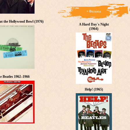
• Фильмы
 at the Hollywood Bowl (1976)
A Hard Day`s Night
(1964)
e Beatles 1962–1966
Help! (1965)