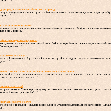
ной из пе...
"
ри родной коллектив «Scooter» за приезд
ем мире немецкая музыкальная группа «Scooter» посетила со своим концертом полуостров К
ции, ...
"
pacito» покорили весь мир
ден подсчет популярности на международном видео хостинге «YouTube». В гонке соревнов
ые в этом и пред...
"
» бьют рекорды по продажам
ного музыканта и лидера коллектива «Linkin Park» Честера Беннигтона последние два альбом
олее продавае...
"
oter» приехала в Крым
кальный коллектив из Германии «Scooter», который в последние несколько лет отвечает вза
ерты...
"
сона Куинси Джонс доказал свои права на наследие певца
ом суде Лос-Анджелеса закончились слушания по делу наследников легендарного поп-испол
ргана, наследникам легенды...
"
ет посетить Китай
ые представители Министерства культуры Китая выступили с заявлением, в котором отметил
тель из Канады Джастин Биб...
"
лишилась солиста и друга
 об ужасной трагедии – ушел из жизни один из музыкантов легендарного коллектива «Linkin
д...
"