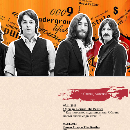
• Статьи, заметки
07.11.2013
Одежда в стиле The Beatles
"
Как известно, мода циклична. Обычно
новый виток моды начи...
"
05.04.2013
Ринго Стар и The Beatles