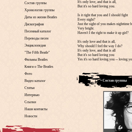
It's only love, and that is all,
Состав группы
But it's so hard loving you.
Хронология группы
Is it right that you and I should fight
Даты из жизни Beatles
Every night?
Just the sight of you makes nighttime b
Дискография
Very bright.
Песенный каталог
Haven't I the right to make it up girl?
Переводы песен
It's only love and that is all,
Энциклопедия
Why should I feel the way I do?
It's only love, and that is all
"The Fifth Beatle"
But it's so hard loving you
Yes it's so hard loving you -- loving yo
Фильмы Beatles
Книги о The Beatles
Фото
• Состав группы
Видео каталог
Статьи
Интервью
Ссылки
Наши контакты
Новости
Дж