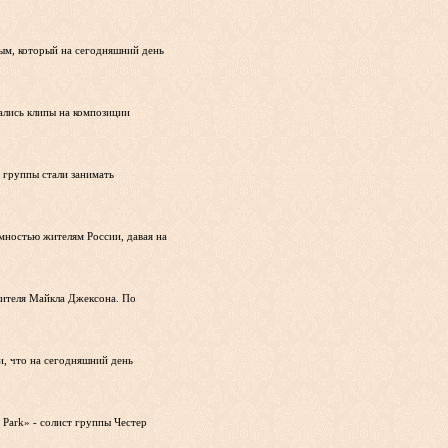
рым, который на сегодняшний день
ались клипы на композиции
а группы стали занимать
имностью жителям России, давая на
нителя Майкла Джексона. По
и, что на сегодняшний день
 Park» - солист группы Честер