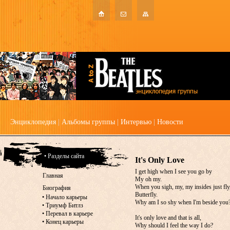
Энциклопедия
|
Альбомы группы
|
Интервью
|
Новости
• Разделы сайта
It's Only Love
I get high when I see you go by
Главная
My oh my.
When you sigh, my, my insides just fly
Биография
Butterfly.
•
Начало карьеры
Why am I so shy when I'm beside you
•
Триумф Битлз
•
Перевал в карьере
It's only love and that is all,
•
Конец карьеры
Why should I feel the way I do?