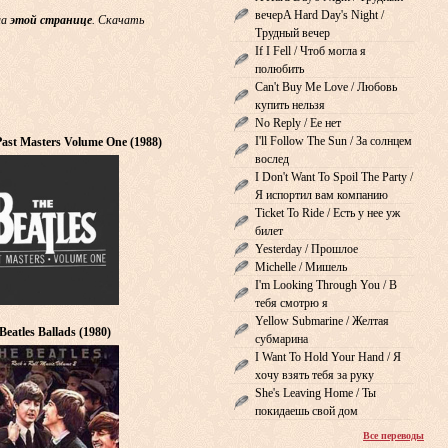
вечерA Hard Day's Night /
на
этой странице
. Скачать
Трудный вечер
If I Fell / Чтоб могла я
полюбить
Can't Buy Me Love / Любовь
купить нельзя
No Reply / Ее нет
I'll Follow The Sun / За солнцем
 Past Masters Volume One (1988)
вослед
I Don't Want To Spoil The Party /
Я испортил вам компанию
Ticket To Ride / Есть у нее уж
билет
Yesterday / Прошлое
Michelle / Мишель
I'm Looking Through You / В
тебя смотрю я
Yellow Submarine / Желтая
Beatles Ballads (1980)
субмарина
I Want To Hold Your Hand / Я
хочу взять тебя за руку
She's Leaving Home / Ты
покидаешь свой дом
Все переводы