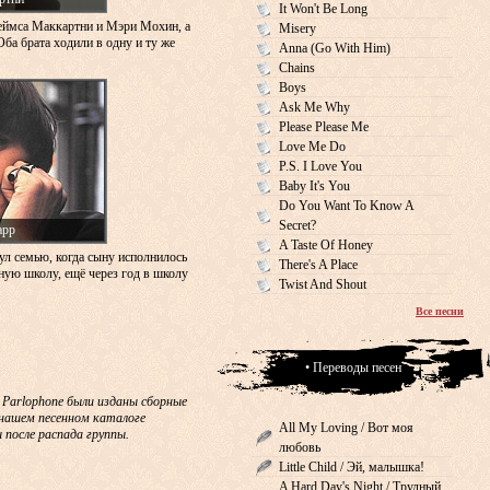
It Won't Be Long
еймса Маккартни и Мэри Мохин, а
Misery
Оба брата ходили в одну и ту же
Anna (Go With Him)
Chains
Boys
Ask Me Why
Please Please Me
Love Me Do
P.S. I Love You
Baby It's You
Do You Want To Know A
Secret?
арр
A Taste Of Honey
ул семью, когда сыну исполнилось
There's A Place
сную школу, ещё через год в школу
Twist And Shout
Все песни
• Переводы песен
& Parlophone были изданы сборные
В нашем песенном каталоге
All My Loving / Вот моя
 после распада группы.
любовь
Little Child / Эй, малышка!
A Hard Day's Night / Трудный