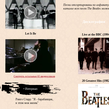
Песни отсортированы по алфавиту.
каталог всех песен The Beatles мож
Дискография
Let It Be
Live at the BBC (199
Смотреть остальные 65 видероликов
20 Greatest Hits (198
• Интервью
Ринго Старр: "Я - барабанщик,
в этом моя жизнь"