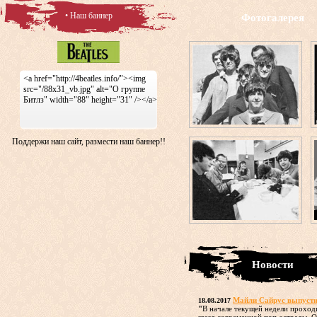
• Наш баннер
Фотогалерея
<a href="http://4beatles.info/"><img
src="/88x31_vb.jpg" alt="О группе
Битлз" width="88" height="31" /></a>
Поддержи наш сайт, размести наш баннер!!
Новости
Майли Сайрус выпусти
18.08.2017
"
В начале текущей недели проход