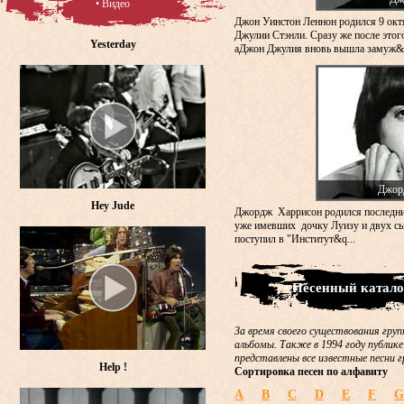
• Видео
Джон Уинстон Леннон родился 9 окт
Джулии Стэнли. Сразу же после этого
Yesterday
аДжон Джулия вновь вышла замуж&n
Джор
Hey Jude
Джордж Харрисон родился последни
уже имевших дочку Луизу и двух сы
поступил в "Институт&q...
• Песенный катало
За время своего существования груп
альбомы. Также в 1994 году публике
представлены все известные песни г
Help !
Сортировка песен по алфавиту
A
B
C
D
E
F
G