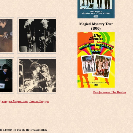
Magical Mystery Tour
(1966)
Все фильмы The Beatles
,
Джорджа Харрисона
Ринго Старра
 далеко не все из приглашенных