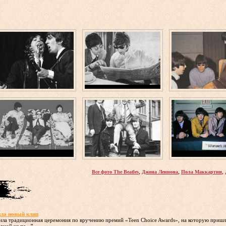
,
,
,
Все фото The Beatles
Джона Леннона
Пола Маккартни
ла новый клип
ила традиционная церемония по вручению премий «Teen Choice Awards», на которую пришли