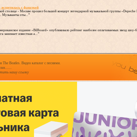
 встретилась с фанаткой
ой столице - Москве прошел большой концерт легендарной музыкальной группы «Depeche 
. Музыканты оты...
"
американское издание «Billboard» опубликовало рейтинг наиболее оплачиваемых звезд шоу-
 занимает известная а...
"
 The Beatles. Видео каталог с песнями.
х.......
стить нашу ссылку