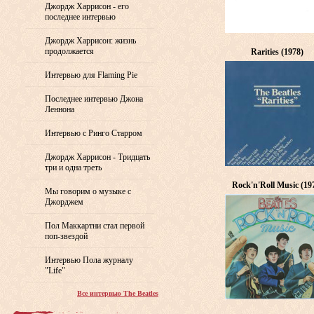
Джордж Харрисон - его
последнее интервью
Джордж Харрисон: жизнь
продолжается
Rarities (1978)
Интервью для Flaming Pie
Последнее интервью Джона
Леннона
Интервью с Ринго Старром
Джордж Харрисон - Тридцать
три и одна треть
Rock'n'Roll Music (19
Мы говорим о музыке с
Джорджем
Пол Маккартни стал первой
поп-звездой
Интервью Пола журналу
"Life"
Все интервью The Beatles