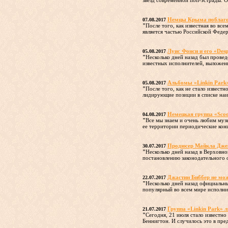
звезд современной поп-эстрады. Од
Немцы Крыма поблагода
07.08.2017
"
После того, как известная во вс
является частью Российской Федера
Луис Фонси и его «Des
05.08.2017
"
Несколько дней назад был прове
известных исполнителей, выложенн
Альбомы «Linkin Park
05.08.2017
"
После того, как не стало извест
лидирующие позиции в списке наиб
Немецкая группа «Sco
04.08.2017
"
Все мы знаем и очень любим музы
ее территории периодические конц
Продюсер Майкла Джек
30.07.2017
"
Несколько дней назад в Верховн
постановлению законодательного о
Джастин Биббер не мож
22.07.2017
"
Несколько дней назад официальн
популярный во всем мире исполни
Группа «Linkin Park» 
21.07.2017
"
Сегодня, 21 июля стало известно
Беннигтон. И случилось это в пред