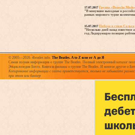
Группа «Depeche Mode»
17.07.2017
"
В минувшие выходные в российск
рамках мирового турне коллектива
Победа в стиле Сальса
15.07.2017
"
Несколько дней назад известное 
год.Лидирующую позицию рейтинга
© 2005—2026. 4beatles.info.
The Beatles. A to Z или от А до Я
Самая полная информация о группе The Beatles. Полный электронный каталог песен
Энциклопедия Битлз. Книги и фильмы о группе The Beatles. И многое другое о Битла
Копирование информации с сайта приветствуется, только не забывайте разме
при этом или баннер