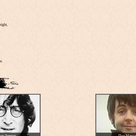
right,
u.
он Леннон
Пол Макка