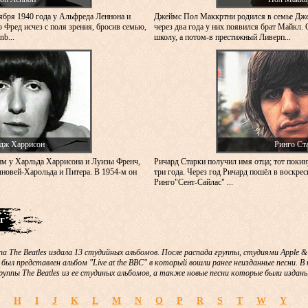
ября 1940 года у Альфреда Леннона и
Джеймс Пол Маккртни родился в семье Дж
 Фред исчез с поля зрения, бросив семью,
через два года у них появился брат Майкл. 
b...
школу, а потом-в престижный Ливерп...
дж Харрисон
Ринго Ст
м у Харльда Харрисона и Луизы Френч,
Ричард Старки получил имя отца; тот покин
новей-Харольда и Питера. В 1954-м он
три года. Через год Ричард пошёл в воскре
Ринго"Сент-Сайлас" ...
г
па The Beatles издала 13 студийных альбомов. После распада группы, студиями Apple 
 был представлен альбом "Live at the BBC" в который вошли ранее неизданные песни. 
руппы The Beatles из ее студиных альбомов, а также новые песни которые были изданы
H
I
J
K
L
M
N
O
P
R
S
T
W
Y