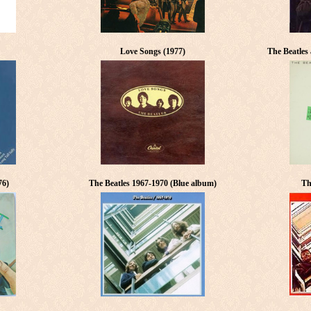
Love Songs (1977)
The Beatles
76)
The Beatles 1967-1970 (Blue album)
Th