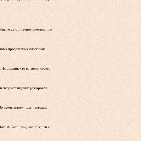
ообщило авторитетное иностранное
самых продаваемых пластинок,
информации, что во время своего
и звезды глянцевых разворотов
о время встречи маг настолько
ildish Gambino», заподозрили в