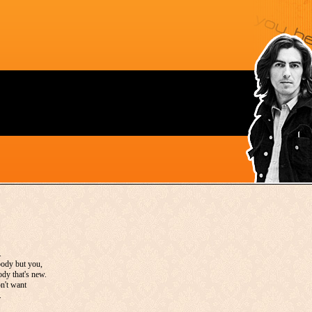
.
body but you,
ody that's new.
on't want
.