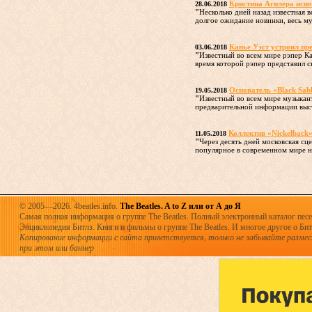
Кристина Агилера исп
28.06.2018
"
Несколько дней назад известная
долгое ожидание новинки, весь му
Канье Уэст устроил пр
03.06.2018
"
Известный во всем мире рэпер К
время которой рэпер представил с
Основатель «Black Sab
19.05.2018
"
Известный во всем мире музыкант
предварительной информации выст
Коллектив «Nickelback»
11.05.2018
"
Через десять дней московская с
популярное в современном мире на
© 2005—2026. 4beatles.info.
The Beatles. A to Z или от А до Я
Самая полная информация о группе The Beatles. Полный электронный каталог песен
Энциклопедия Битлз. Книги и фильмы о группе The Beatles. И многое другое о Битла
Копирование информации с сайта приветствуется, только не забывайте разме
при этом или баннер