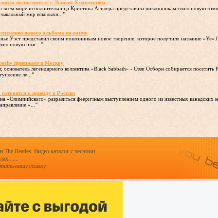
олнила песню вместе с Льисом Хэмилтоном
 во всем мире исполнительница Кристина Агилера представила поклонникам свою новую комп
зыкальный мир всколыхн...
"
езентацию нового альбома на ранчо
анье Уэст представил своим поклонникам новое творение, которое получило название «Ye
вою новую плас...
"
bath» приезжает в Москву
, основатель легендарного коллектива «Black Sabbath» - Оззи Осборн собирается посетить
упление ле...
"
 готовится к приезду в Россию
цена «Олимпийского» разразиться фееричным выступлением одного из известных канадских 
правление «...
"
 The Beatles. Видео каталог с песнями.
х.......
стить нашу ссылку