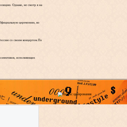
озицию. Однако, не смотр я на
».Официальную церемонию, во
 Россию со своим концертом.По
коллективов, исполняющих