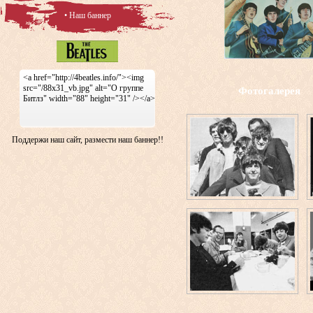
• Наш баннер
<a href="http://4beatles.info/"><img
src="/88x31_vb.jpg" alt="О группе
Фотогалерея
Битлз" width="88" height="31" /></a>
Поддержи наш сайт, размести наш баннер!!