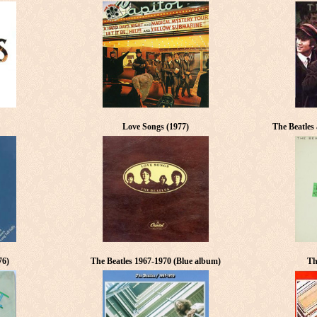
Love Songs (1977)
The Beatles
76)
The Beatles 1967-1970 (Blue album)
Th