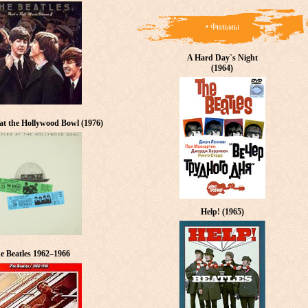
• Фильмы
A Hard Day`s Night
(1964)
 at the Hollywood Bowl (1976)
Help! (1965)
e Beatles 1962–1966