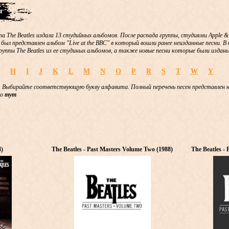
г
па The Beatles издала 13 студийных альбомов. После распада группы, студиями Apple 
 был представлен альбом "Live at the BBC" в который вошли ранее неизданные песни. 
руппы The Beatles из ее студиных альбомов, а также новые песни которые были изданы
H
I
J
K
L
M
N
O
P
R
S
T
W
Y
 Выбирайте соответствующую букву алфавита. Полный перечень песен представлен 
но
тут
4)
The Beatles - Past Masters Volume Two (1988)
The Beatles -