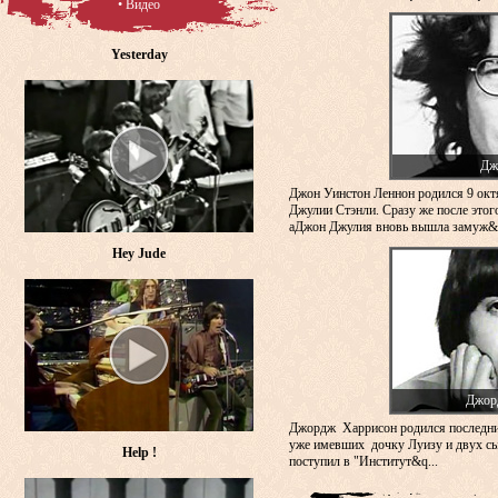
• Видео
Yesterday
Дж
Джон Уинстон Леннон родился 9 окт
Джулии Стэнли. Сразу же после этого
аДжон Джулия вновь вышла замуж&n
Hey Jude
Джор
Джордж Харрисон родился последни
уже имевших дочку Луизу и двух сы
Help !
поступил в "Институт&q...