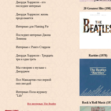
Джордж Харрисон - его
последнее интервью
20 Greatest Hits (198
Джордж Харрисон: жизнь
продолжается
Интервью для Flaming Pie
Последнее интервью Джона
Леннона
Интервью с Ринго Старром
Джордж Харрисон - Тридцать
Rarities (1978)
три и одна треть
Мы говорим о музыке с
Джорджем
Пол Маккартни стал первой
поп-звездой
Интервью Пола журналу
"Life"
Rock'n'Roll Music (19
Все интервью The Beatles