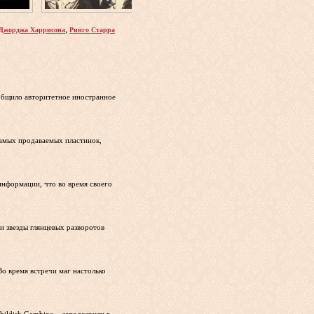
,
Джорджа Харрисона
Ринго Старра
ообщило авторитетное иностранное
самых продаваемых пластинок,
информации, что во время своего
и звезды глянцевых разворотов
о время встречи маг настолько