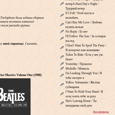
вечерA Hard Day's Night /
Трудный вечер
If I Fell / Чтоб могла я
& Parlophone были изданы сборные
полюбить
В нашем песенном каталоге
Can't Buy Me Love / Любовь
 после распада группы.
купить нельзя
No Reply / Ее нет
I'll Follow The Sun / За солнцем
вослед
на
этой странице
. Скачать
I Don't Want To Spoil The Party /
Я испортил вам компанию
Ticket To Ride / Есть у нее уж
билет
Yesterday / Прошлое
Michelle / Мишель
I'm Looking Through You / В
 Past Masters Volume One (1988)
тебя смотрю я
Yellow Submarine / Желтая
субмарина
I Want To Hold Your Hand / Я
хочу взять тебя за руку
She's Leaving Home / Ты
покидаешь свой дом
Все переводы