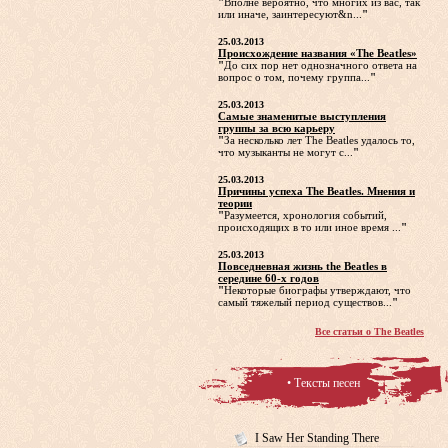
"
Вполне вероятно, что многих из вас, так
или иначе, заинтересуют&n...
"
25.03.2013
Происхождение названия «The Beatles»
"
До сих пор нет однозначного ответа на
вопрос о том, почему группа...
"
25.03.2013
Самые знаменитые выступления
группы за всю карьеру
"
За несколько лет The Beatles удалось то,
что музыканты не могут с...
"
25.03.2013
Причины успеха The Beatles. Мнения и
теории
"
Разумеется, хронология событий,
происходящих в то или иное время ...
"
25.03.2013
Повседневная жизнь the Beatles в
середине 60-х годов
"
Некоторые биографы утверждают, что
самый тяжелый период существов...
"
Все статьи о The Beatles
• Тексты песен
I Saw Her Standing There