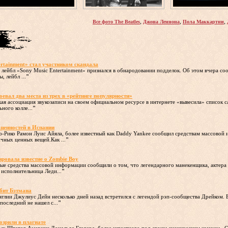
,
,
,
Все фото The Beatles
Джона Леннона
Пола Маккартни
ertainment» стал участником скандала
лейбл «Sony Music Entertainment» признался в обнародовании подделок. Об этом вчера с
, лейбл ...
"
оевал два места из трех в «рейтинге популярности»
кая ассоциация звукозаписи на своем официальном ресурсе в интернете «вывесила» список 
ного колле...
"
ценностей в Испании
о-Рико Рамон Луис Айяла, более известный как Daddy Yankee сообщил средствам массовой 
чных ценных вещей.Как ...
"
ровала известие о Zombie Boy
ные средства массовой информации сообщили о том, что легендарного манекенщика, актера 
 исполнительница Леди...
"
бит Бэтмана
глии Джулиус Дейн несколько дней назад встретился с легендой рэп-сообщества Дрейком. В
последний не нашел с...
"
озрили в плагиате