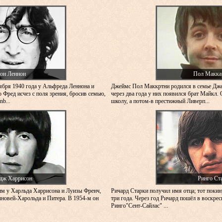
он Леннон
Пол Макка
ября 1940 года у Альфреда Леннона и
Джеймс Пол Маккртни родился в семье Дж
 Фред исчез с поля зрения, бросив семью,
через два года у них появился брат Майкл. 
b...
школу, а потом-в престижный Ливерп...
дж Харрисон
Ринго Ст
м у Харльда Харрисона и Луизы Френч,
Ричард Старки получил имя отца; тот покин
новей-Харольда и Питера. В 1954-м он
три года. Через год Ричард пошёл в воскре
Ринго"Сент-Сайлас" ...