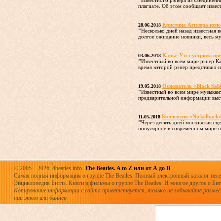
"
Известного рэпера из Соединенн
плагиате. Об этом сообщает извес
Кристина Агилера исп
28.06.2018
"
Несколько дней назад известная
долгое ожидание новинки, весь му
Канье Уэст устроил пр
03.06.2018
"
Известный во всем мире рэпер К
время которой рэпер представил с
Основатель «Black Sab
19.05.2018
"
Известный во всем мире музыкант
предварительной информации выст
Коллектив «Nickelback»
11.05.2018
"
Через десять дней московская с
популярное в современном мире на
© 2005—2026. 4beatles.info.
The Beatles. A to Z или от А до Я
Самая полная информация о группе The Beatles. Полный электронный каталог песен
Энциклопедия Битлз. Книги и фильмы о группе The Beatles. И многое другое о Битла
Копирование информации с сайта приветствуется, только не забывайте разме
при этом или баннер