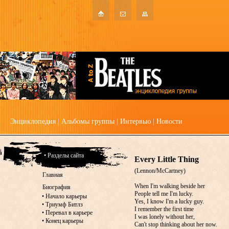
Энциклопедия
|
Альбомы группы
|
Интервью
|
Новости
• Разделы сайта
Every Little Thing
(Lennon/McCartney)
Главная
When I'm walking beside her
Биография
People tell me I'm lucky.
•
Начало карьеры
Yes, I know I'm a lucky guy.
•
Триумф Битлз
I remember the first time
•
Перевал в карьере
I was lonely without her,
•
Конец карьеры
Can't stop thinking about her now.