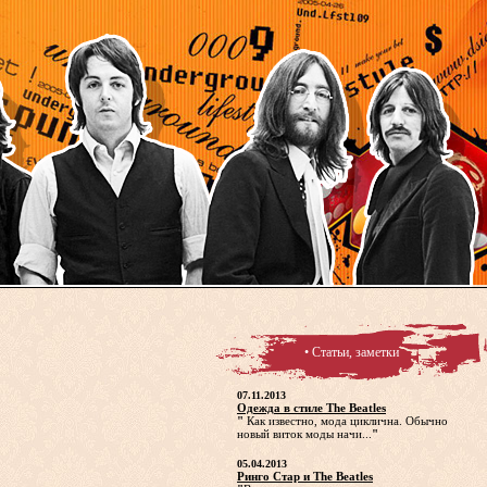
• Статьи, заметки
07.11.2013
Одежда в стиле The Beatles
"
Как известно, мода циклична. Обычно
новый виток моды начи...
"
05.04.2013
Ринго Стар и The Beatles