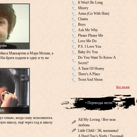
It Won't Be Long
Misery
Anna (Go With Him)
Chains
Boys
Ask Me Why
Please Please Me
Love Me Do
ртни
P.S. I Love You
Baby It's You
еймса Маккартни и Мэри Мохин, а
Do You Want To Know A
Оба брата ходили в одну и ту же
Secret?
A Taste Of Honey
There's A Place
Twist And Shout
Все песни
• Переводы песен
арр
ул семью, когда сыну исполнилось
All My Loving / Вот моя
сную школу, ещё через год в школу
любовь
Little Child / Эй, малышка!
A Hard Day's Night / Трудный