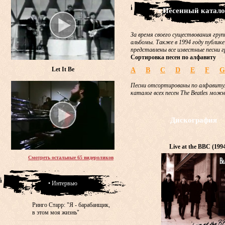
• Песенный катало
За время своего существования груп
альбомы. Также в 1994 году публике
представлены все известные песни г
Сортировка песен по алфавиту
Let It Be
A
B
C
D
E
F
G
Песни отсортированы по алфавиту.
каталог всех песен The Beatles мож
Дискография
Live at the BBC (199
Смотреть остальные 65 видероликов
• Интервью
Ринго Старр: "Я - барабанщик,
в этом моя жизнь"