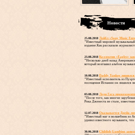
Новости
Лейбл «Sony Music Ent
25.08.2018
"
Известный мировой музыкальный 
издание.Как рассказали журналисты
Коллектив «Eagles» зав
23.08.2018
"
Несколько дней назад Американс
который возглавил альбом музыкаль
Daddy Yankee лишился 
10.08.2018
"
Известный исполнитель из Пуэрт
посещения Испании он лишился ли
Леди Гага прокомменти
03.08.2018
"
После того, как многие зарубеж
Рика Дженеста не стало, известная
Оказывается Дрейк лю
12.07.2018
"
Известный маг и волшебник из Ан
удивил известного музыканта, что 
Childish Gambino запод
30.06.2018