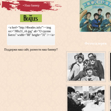
• Наш баннер
<a href="http://4beatles.info/"><img
src="/88x31_vb.jpg" alt="О группе
Битлз" width="88" height="31" /></a>
Фотогалерея
Поддержи наш сайт, размести наш баннер!!