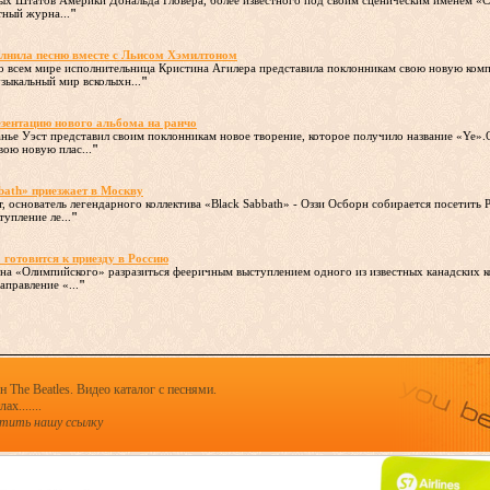
ых Штатов Америки Дональда Гловера, более известного под своим сценическим именем «Ch
тный журна...
"
олнила песню вместе с Льисом Хэмилтоном
 во всем мире исполнительница Кристина Агилера представила поклонникам свою новую комп
зыкальный мир всколыхн...
"
езентацию нового альбома на ранчо
анье Уэст представил своим поклонникам новое творение, которое получило название «Ye
вою новую плас...
"
bath» приезжает в Москву
, основатель легендарного коллектива «Black Sabbath» - Оззи Осборн собирается посетить
упление ле...
"
 готовится к приезду в Россию
цена «Олимпийского» разразиться фееричным выступлением одного из известных канадских 
правление «...
"
 The Beatles. Видео каталог с песнями.
х.......
стить нашу ссылку