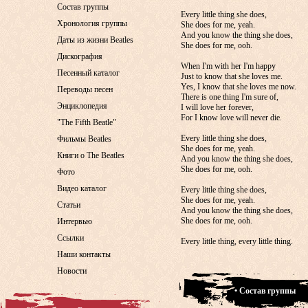
Состав группы
Every little thing she does,
Хронология группы
She does for me, yeah.
And you know the thing she does,
Даты из жизни Beatles
She does for me, ooh.
Дискография
When I'm with her I'm happy
Песенный каталог
Just to know that she loves me.
Yes, I know that she loves me now.
Переводы песен
There is one thing I'm sure of,
Энциклопедия
I will love her forever,
For I know love will never die.
"The Fifth Beatle"
Every little thing she does,
Фильмы Beatles
She does for me, yeah.
Книги о The Beatles
And you know the thing she does,
She does for me, ooh.
Фото
Видео каталог
Every little thing she does,
She does for me, yeah.
Статьи
And you know the thing she does,
She does for me, ooh.
Интервью
Ссылки
Every little thing, every little thing.
Наши контакты
Новости
• Состав группы