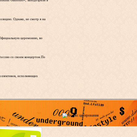
ildish Gambino», заподозрили в
озицию. Однако, не смотр я на
».Официальную церемонию, во
 Россию со своим концертом.По
коллективов, исполняющих