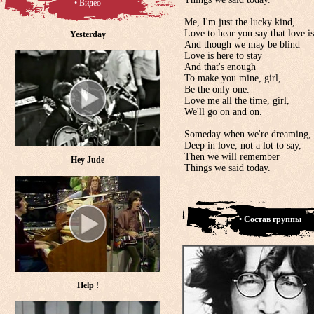
• Видео
Me, I'm just the lucky kind,
Love to hear you say that love is
Yesterday
And though we may be blind
Love is here to stay
And that's enough
To make you mine, girl,
Be the only one.
Love me all the time, girl,
We'll go on and on.
Someday when we're dreaming,
Deep in love, not a lot to say,
Then we will remember
Hey Jude
Things we said today.
• Состав группы
Help !