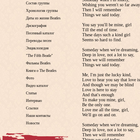
Состав группы
Wishing you weren't so far away
Then I will remember
Хронология группы
Things we said today.
Даты из жизни Beatles
You say you'll be mine, girl
Дискография
Till the end of time.
Песенный каталог
These days such a kind girl
Seems so hard to find.
Переводы песен
Энциклопедия
Someday when we're dreaming,
Deep in love, not a lot to say,
"The Fifth Beatle"
Then we will remember
Фильмы Beatles
Things we said today.
Книги о The Beatles
Me, I'm just the lucky kind,
Фото
Love to hear you say that love is
And though we may be blind
Видео каталог
Love is here to stay
Статьи
And that's enough
To make you mine, girl,
Интервью
Be the only one.
Ссылки
Love me all the time, girl,
We'll go on and on.
Наши контакты
Новости
Someday when we're dreaming,
Deep in love, not a lot to say,
Then we will remember
Things we said today.