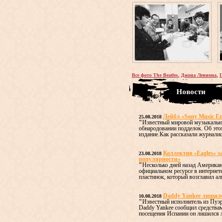
,
,
Все фото The Beatles
Джона Леннона
Новости
Лейбл «Sony Music En
25.08.2018
"
Известный мировой музыкальный
обнародовании подделок. Об это
издание.Как рассказали журналист
Коллектив «Eagles» за
23.08.2018
популярности»
"
Несколько дней назад Американ
официальном ресурсе в интернет
пластинок, который возглавил ал
Daddy Yankee лишилс
10.08.2018
"
Известный исполнитель из Пуэр
Daddy Yankee сообщил средствам
посещения Испании он лишился л