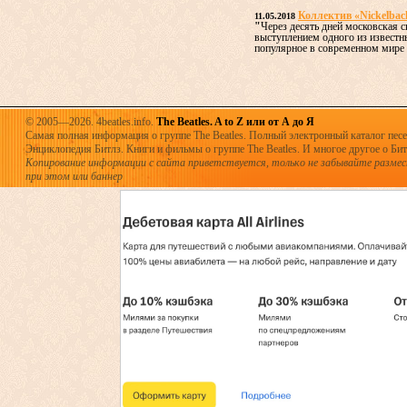
Коллектив «Nickelbac
11.05.2018
"
Через десять дней московская 
выступлением одного из извест
популярное в современном мире н
© 2005—2026. 4beatles.info.
The Beatles. A to Z или от А до Я
Самая полная информация о группе The Beatles. Полный электронный каталог песен
Энциклопедия Битлз. Книги и фильмы о группе The Beatles. И многое другое о Битла
Копирование информации с сайта приветствуется, только не забывайте разме
при этом или баннер