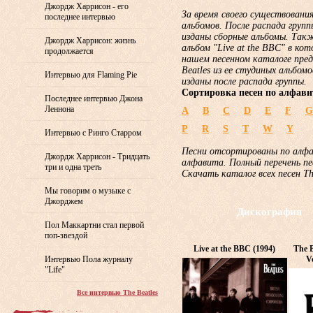
Джордж Харрисон - его
За время своего существования
последнее интервью
альбомов. После распада груп
изданы сборные альбомы. Такж
Джордж Харрисон: жизнь
альбом "Live at the BBC" в ко
продолжается
нашем песенном каталоге пред
Beatles из ее студиных альбом
Интервью для Flaming Pie
изданы после распада группы.
Сортировка песен по алфави
Последнее интервью Джона
Леннона
A
B
C
D
E
F
G
P
R
S
T
W
Y
Интервью с Ринго Старром
Песни отсортированы по алф
Джордж Харрисон - Тридцать
алфавита. Полный перечень пе
три и одна треть
Скачать каталог всех песен T
Мы говорим о музыке с
Джорджем
Дискография
Пол Маккартни стал первой
поп-звездой
Live at the BBC (1994)
The B
Интервью Пола журналу
V
"Life"
Все интервью The Beatles