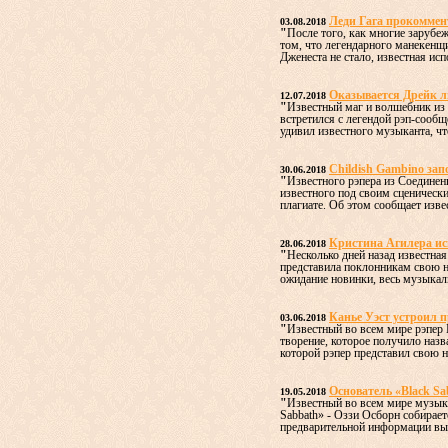
Леди Гага прокоммен
03.08.2018
"
После того, как многие зарубе
том, что легендарного манекенщи
Дженеста не стало, известная исп
Оказывается Дрейк 
12.07.2018
"
Известный маг и волшебник из 
встретился с легендой рэп-сообщ
удивил известного музыканта, что
Childish Gambino зап
30.06.2018
"
Известного рэпера из Соедине
известного под своим сценическ
плагиате. Об этом сообщает изве
Кристина Агилера ис
28.06.2018
"
Несколько дней назад известна
представила поклонникам свою н
ожидание новинки, весь музыкал
Канье Уэст устроил п
03.06.2018
"
Известный во всем мире рэпер 
творение, которое получило наз
которой рэпер представил свою н
Основатель «Black Sa
19.05.2018
"
Известный во всем мире музыка
Sabbath» - Оззи Осборн собирае
предварительной информации выс