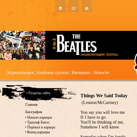
Энциклопедия
|
Альбомы группы
|
Интервью
|
Новости
• Разделы сайта
Things We Said Today
(Lennon/McCartney)
Главная
Биография
You say you will love me
If I have to go.
•
Начало карьеры
You'll be thinking of me,
•
Триумф Битлз
Somehow I will know.
•
Перевал в карьере
•
Конец карьеры
Someday when I'm lonely,