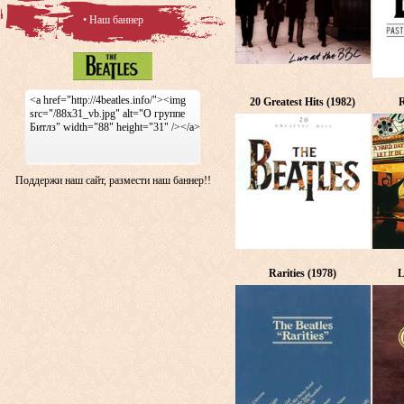
• Наш баннер
<a href="http://4beatles.info/"><img
20 Greatest Hits (1982)
R
src="/88x31_vb.jpg" alt="О группе
Битлз" width="88" height="31" /></a>
Поддержи наш сайт, размести наш баннер!!
Rarities (1978)
L