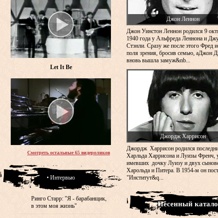
Джон Леннон
Джон Уинстон Леннон родился 9 окт
1940 года у Альфреда Леннона и Дж
Стэнли. Сразу же после этого Фред и
поля зрения, бросив семью, аДжон 
вновь вышла замуж&nb...
Let It Be
Джордж Харрисон
Джордж Харрисон родился последн
Смотреть остальные 65 видероликов
Харльда Харрисона и Луизы Френч, 
имевших дочку Луизу и двух сынов
Харольда и Питера. В 1954-м он пос
• Интервью
"Институт&q...
Ринго Старр: "Я - барабанщик,
• Песенный катало
в этом моя жизнь"