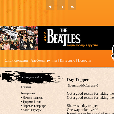
Энциклопедия
|
Альбомы группы
|
Интервью
|
Новости
• Разделы сайта
Day Tripper
(Lennon/McCartney)
Главная
Биография
Got a good reason for taking the
Got a good reason for taking th
•
Начало карьеры
•
Триумф Битлз
She was a day tripper,
•
Перевал в карьере
One way ticket, yeah!
•
Конец карьеры
It took me so long to find out, a