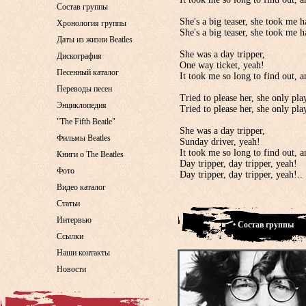
Состав группы
She's a big teaser, she took me h
Хронология группы
She's a big teaser, she took me h
Даты из жизни Beatles
She was a day tripper,
Дискография
One way ticket, yeah!
Песенный каталог
It took me so long to find out, a
Переводы песен
Tried to please her, she only pla
Энциклопедия
Tried to please her, she only pl
"The Fifth Beatle"
She was a day tripper,
Фильмы Beatles
Sunday driver, yeah!
It took me so long to find out, a
Книги о The Beatles
Day tripper, day tripper, yeah!
Фото
Day tripper, day tripper, yeah!..
Видео каталог
Статьи
Интервью
• Состав группы
Ссылки
Наши контакты
Новости