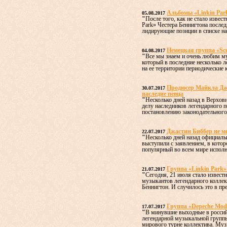
Альбомы «Linkin Par
05.08.2017
"
После того, как не стало извес
Park» Честера Беннигтона послед
лидирующие позиции в списке наи
Немецкая группа «Sc
04.08.2017
"
Все мы знаем и очень любим му
который в последние несколько л
на ее территории периодические к
Продюсер Майкла Дже
30.07.2017
наследие певца
"
Несколько дней назад в Верхов
делу наследников легендарного 
постановлению законодательного 
Джастин Биббер не м
22.07.2017
"
Несколько дней назад официаль
выступили с заявлением, в котор
популярный во всем мире исполн
Группа «Linkin Park»
21.07.2017
"
Сегодня, 21 июля стало известн
музыкантов легендарного коллект
Беннигтон. И случилось это в пре
Группа «Depeche Mod
17.07.2017
"
В минувшие выходные в россий
легендарной музыкальной групп
мирового турне коллектива. Муз