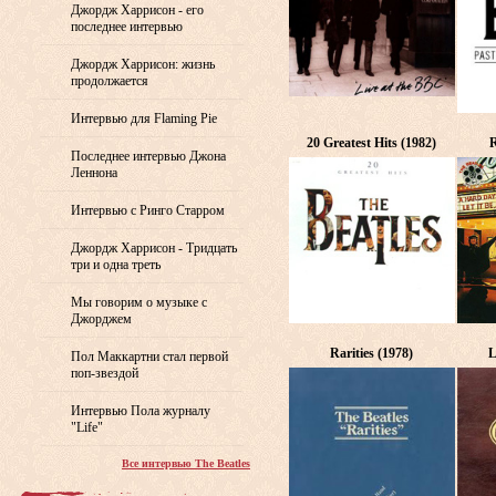
Джордж Харрисон - его
последнее интервью
Джордж Харрисон: жизнь
продолжается
Интервью для Flaming Pie
20 Greatest Hits (1982)
R
Последнее интервью Джона
Леннона
Интервью с Ринго Старром
Джордж Харрисон - Тридцать
три и одна треть
Мы говорим о музыке с
Джорджем
Rarities (1978)
L
Пол Маккартни стал первой
поп-звездой
Интервью Пола журналу
"Life"
Все интервью The Beatles