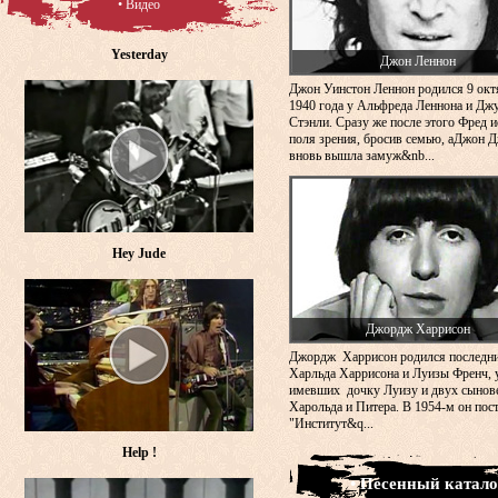
• Видео
Yesterday
Джон Леннон
Джон Уинстон Леннон родился 9 окт
1940 года у Альфреда Леннона и Дж
Стэнли. Сразу же после этого Фред и
поля зрения, бросив семью, аДжон 
вновь вышла замуж&nb...
Hey Jude
Джордж Харрисон
Джордж Харрисон родился последн
Харльда Харрисона и Луизы Френч, 
имевших дочку Луизу и двух сынов
Харольда и Питера. В 1954-м он пос
"Институт&q...
Help !
• Песенный катало