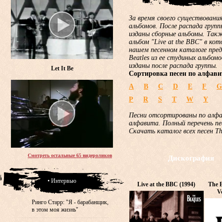
За время своего существования
альбомов. После распада груп
изданы сборные альбомы. Такж
альбом "Live at the BBC" в ко
нашем песенном каталоге пред
Beatles из ее студиных альбом
изданы после распада группы.
Let It Be
Сортировка песен по алфави
A
B
C
D
E
F
G
P
R
S
T
W
Y
Песни отсортированы по алф
алфавита. Полный перечень пе
Скачать каталог всех песен T
Смотреть остальные 65 видероликов
Дискография
• Интервью
Live at the BBC (1994)
The B
V
Ринго Старр: "Я - барабанщик,
в этом моя жизнь"