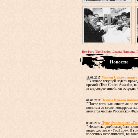
,
,
Все фото The Beatles
Джона Леннона
Новости
Майли Сайрус выпус
18.08.2017
"
В начале текущей недели прох
премий «Teen Choice Awards», н
звезд современной поп-эстрады. О
Немцы Крыма поблаго
07.08.2017
"
После того, как известная во 
посетила со своим концертом по
является частью Российской Федер
Луис Фонси и его «De
05.08.2017
"
Несколько дней назад был пров
видео хостинге «YouTube». В го
известных исполнителей, выложен