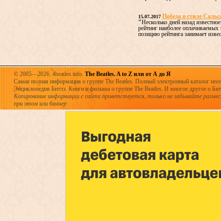
Победа в стиле Сальс
15.07.2017
"
Несколько дней назад известное
рейтинг наиболее оплачиваемых
позицию рейтинга занимает извест
© 2005—2026. 4beatles.info.
The Beatles. A to Z или от А до Я
Самая полная информация о группе The Beatles. Полный электронный каталог песен
Энциклопедия Битлз. Книги и фильмы о группе The Beatles. И многое другое о Битла
Копирование информации с сайта приветствуется, только не забывайте разме
при этом или баннер