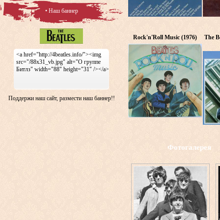
• Наш баннер
Rock'n'Roll Music (1976)
The Be
<a href="http://4beatles.info/"><img
src="/88x31_vb.jpg" alt="О группе
Битлз" width="88" height="31" /></a>
Поддержи наш сайт, размести наш баннер!!
Фотогалерея