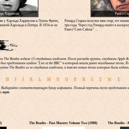
дж Харрисон
Ринго Ст
м у Харльда Харрисона и Луизы Френч,
Ричард Старки получил имя отца; тот покин
новей-Харольда и Питера. В 1954-м он
три года. Через год Ричард пошёл в воскре
Ринго"Сент-Сайлас" ...
г
па The Beatles издала 13 студийных альбомов. После распада группы, студиями Apple 
 был представлен альбом "Live at the BBC" в который вошли ранее неизданные песни. 
руппы The Beatles из ее студиных альбомов, а также новые песни которые были изданы
H
I
J
K
L
M
N
O
P
R
S
T
W
Y
 Выбирайте соответствующую букву алфавита. Полный перечень песен представлен 
но
тут
4)
The Beatles - Past Masters Volume Two (1988)
The Beatles -