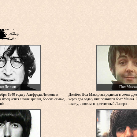
он Леннон
Пол Макка
ября 1940 года у Альфреда Леннона и
Джеймс Пол Маккртни родился в семье Дж
 Фред исчез с поля зрения, бросив семью,
через два года у них появился брат Майкл. 
b...
школу, а потом-в престижный Ливерп...