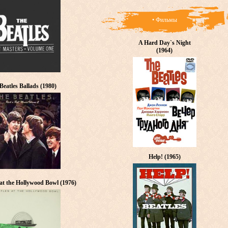
• Фильмы
A Hard Day`s Night
(1964)
Beatles Ballads (1980)
Help! (1965)
 at the Hollywood Bowl (1976)