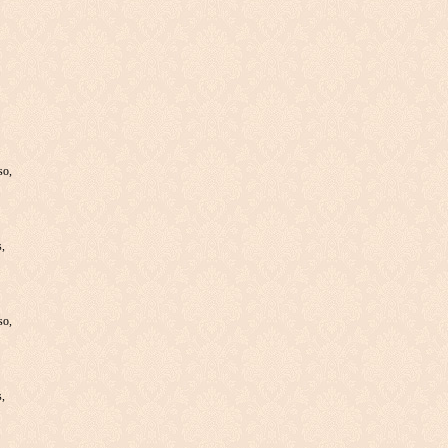
so,
s,
so,
s,