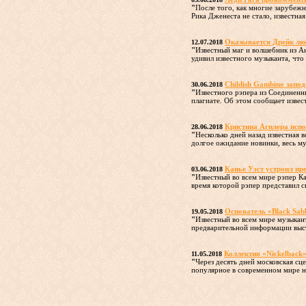
"
После того, как многие зарубеж
Рика Дженеста не стало, известная
Оказывается Дрейк лю
12.07.2018
"
Известный маг и волшебник из Ан
удивил известного музыканта, что 
Childish Gambino запод
30.06.2018
"
Известного рэпера из Соединенн
плагиате. Об этом сообщает извес
Кристина Агилера исп
28.06.2018
"
Несколько дней назад известная
долгое ожидание новинки, весь му
Канье Уэст устроил пр
03.06.2018
"
Известный во всем мире рэпер К
время которой рэпер представил с
Основатель «Black Sab
19.05.2018
"
Известный во всем мире музыкант
предварительной информации выст
Коллектив «Nickelback»
11.05.2018
"
Через десять дней московская с
популярное в современном мире на