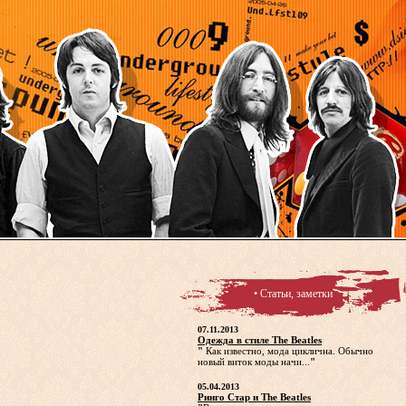
• Статьи, заметки
07.11.2013
Одежда в стиле The Beatles
"
Как известно, мода циклична. Обычно
новый виток моды начи...
"
05.04.2013
Ринго Стар и The Beatles