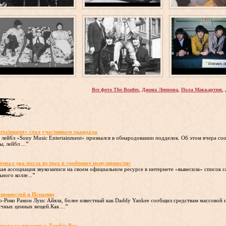
,
,
,
Все фото The Beatles
Джона Леннона
Пола Маккартни
ertainment» стал участником скандала
лейбл «Sony Music Entertainment» признался в обнародовании подделок. Об этом вчера с
, лейбл ...
"
оевал два места из трех в «рейтинге популярности»
кая ассоциация звукозаписи на своем официальном ресурсе в интернете «вывесила» список 
ного колле...
"
ценностей в Испании
о-Рико Рамон Луис Айяла, более известный как Daddy Yankee сообщил средствам массовой 
чных ценных вещей.Как ...
"
ровала известие о Zombie Boy