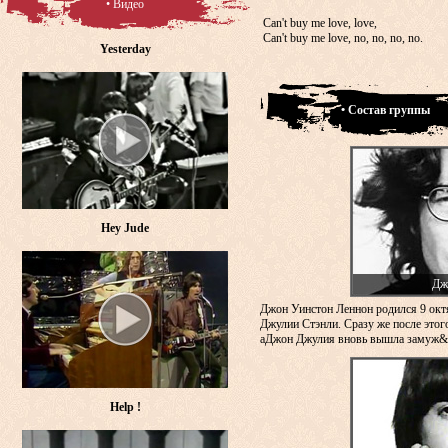
• Видео
Can't buy me love, love,
Can't buy me love, no, no, no, no.
Yesterday
• Состав группы
Hey Jude
Дж
Джон Уинстон Леннон родился 9 окт
Джулии Стэнли. Сразу же после этого
аДжон Джулия вновь вышла замуж&n
Help !