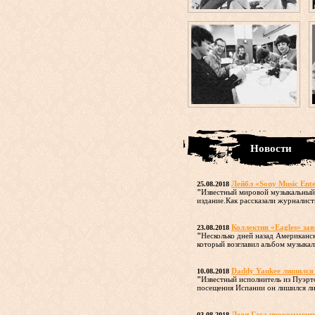
Новости
Лейбл «Sony Music Ent
25.08.2018
"
Известный мировой музыкальный 
издание.Как рассказали журналисты
Коллектив «Eagles» зав
23.08.2018
"
Несколько дней назад Американс
который возглавил альбом музыкаль
Daddy Yankee лишился 
10.08.2018
"
Известный исполнитель из Пуэрт
посещения Испании он лишился ли
Леди Гага прокомменти
03.08.2018