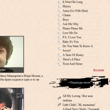
It Won't Be Long
Misery
Anna (Go With Him)
Chains
Boys
Ask Me Why
Please Please Me
Love Me Do
P.S. I Love You
Baby It's You
Do You Want To Know A
Secret?
A Taste Of Honey
There's A Place
Twist And Shout
ртни
Все песни
еймса Маккартни и Мэри Мохин, а
Оба брата ходили в одну и ту же
• Переводы песен
All My Loving / Вот моя
любовь
Little Child / Эй, малышка!
A Hard Day's Night / Трудный