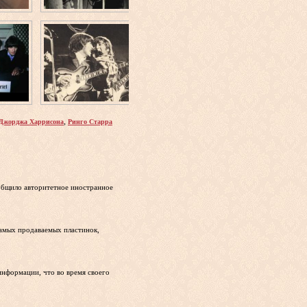
,
Джорджа Харрисона
Ринго Старра
ообщило авторитетное иностранное
самых продаваемых пластинок,
информации, что во время своего