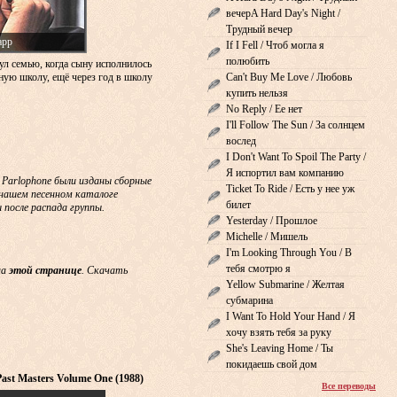
вечерA Hard Day's Night /
Трудный вечер
арр
If I Fell / Чтоб могла я
полюбить
ул семью, когда сыну исполнилось
сную школу, ещё через год в школу
Can't Buy Me Love / Любовь
купить нельзя
No Reply / Ее нет
I'll Follow The Sun / За солнцем
вослед
I Don't Want To Spoil The Party /
Я испортил вам компанию
& Parlophone были изданы сборные
Ticket To Ride / Есть у нее уж
В нашем песенном каталоге
билет
 после распада группы.
Yesterday / Прошлое
Michelle / Мишель
I'm Looking Through You / В
тебя смотрю я
на
этой странице
. Скачать
Yellow Submarine / Желтая
субмарина
I Want To Hold Your Hand / Я
хочу взять тебя за руку
She's Leaving Home / Ты
покидаешь свой дом
 Past Masters Volume One (1988)
Все переводы