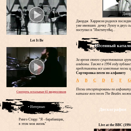
Джор
Джордж Харрисон родился последни
уже имевших дочку Луизу и двух сы
поступил в "Институт&q...
Let It Be
• Песенный катало
За время своего существования груп
альбомы. Также в 1994 году публике
представлены все известные песни г
Сортировка песен по алфавиту
A
B
C
D
E
F
G
Песни отсортированы по алфавиту.
Смотреть остальные 65 видероликов
каталог всех песен The Beatles мож
• Интервью
Дискография
Ринго Старр: "Я - барабанщик,
в этом моя жизнь"
Live at the BBC (199