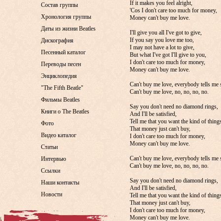
If it makes you feel alright,
Состав группы
'Cos I don't care too much for money,
Хронология группы
Money can't buy me love.
Даты из жизни Beatles
I'll give you all I've got to give,
If you say you love me too,
Дискография
I may not have a lot to give,
Песенный каталог
But what I've got I'll give to you,
I don't care too much for money,
Переводы песен
Money can't buy me love.
Энциклопедия
Can't buy me love, everybody tells me 
"The Fifth Beatle"
Can't buy me love, no, no, no, no.
Фильмы Beatles
Say you don't need no diamond rings,
Книги о The Beatles
And I'll be satisfied,
Tell me that you want the kind of thing
Фото
That money just can't buy,
Видео каталог
I don't care too much for money,
Money can't buy me love.
Статьи
Can't buy me love, everybody tells me 
Интервью
Can't buy me love, no, no, no, no.
Ссылки
Say you don't need no diamond rings,
Наши контакты
And I'll be satisfied,
Новости
Tell me that you want the kind of thing
That money just can't buy,
I don't care too much for money,
Money can't buy me love.