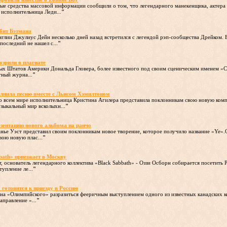
ные средства массовой информации сообщили о том, что легендарного манекенщика, актера 
 исполнительница Леди...
"
бит Бэтмана
глии Джулиус Дейн несколько дней назад встретился с легендой рэп-сообщества Дрейком. В
последний не нашел с...
"
озрили в плагиате
ых Штатов Америки Дональда Гловера, более известного под своим сценическим именем «Ch
тный журна...
"
олнила песню вместе с Льисом Хэмилтоном
 во всем мире исполнительница Кристина Агилера представила поклонникам свою новую комп
зыкальный мир всколыхн...
"
езентацию нового альбома на ранчо
анье Уэст представил своим поклонникам новое творение, которое получило название «Ye
вою новую плас...
"
bath» приезжает в Москву
, основатель легендарного коллектива «Black Sabbath» - Оззи Осборн собирается посетить
упление ле...
"
 готовится к приезду в Россию
цена «Олимпийского» разразиться фееричным выступлением одного из известных канадских 
правление «...
"