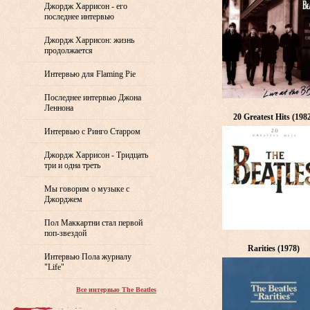
Джордж Харрисон - его
последнее интервью
Джордж Харрисон: жизнь
продолжается
Интервью для Flaming Pie
Последнее интервью Джона
Леннона
20 Greatest Hits (198
Интервью с Ринго Старром
Джордж Харрисон - Тридцать
три и одна треть
Мы говорим о музыке с
Джорджем
Пол Маккартни стал первой
поп-звездой
Rarities (1978)
Интервью Пола журналу
"Life"
Все интервью The Beatles