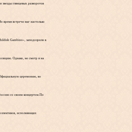
и звезды глянцевых разворотов
о время встречи маг настолько
ildish Gambino», заподозрили в
озицию. Однако, не смотр я на
».Официальную церемонию, во
 Россию со своим концертом.По
коллективов, исполняющих