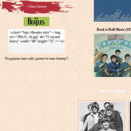
• Наш баннер
Rock'n'Roll Music (19
<a href="http://4beatles.info/"><img
src="/88x31_vb.jpg" alt="О группе
Битлз" width="88" height="31" /></a>
Поддержи наш сайт, размести наш баннер!!
Фотогалерея