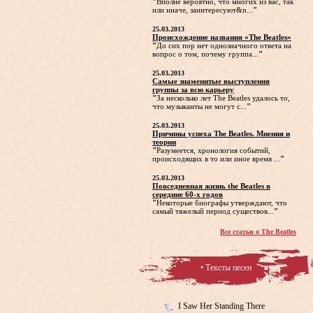
"
Вполне вероятно, что многих из вас, так
или иначе, заинтересуют&n...
"
25.03.2013
Происхождение названия «The Beatles»
"
До сих пор нет однозначного ответа на
вопрос о том, почему группа...
"
25.03.2013
Самые знаменитые выступления
группы за всю карьеру
"
За несколько лет The Beatles удалось то,
что музыканты не могут с...
"
25.03.2013
Причины успеха The Beatles. Мнения и
теории
"
Разумеется, хронология событий,
происходящих в то или иное время ...
"
25.03.2013
Повседневная жизнь the Beatles в
середине 60-х годов
"
Некоторые биографы утверждают, что
самый тяжелый период существов...
"
Все статьи о The Beatles
• Тексты песен
I Saw Her Standing There