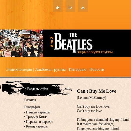
Энциклопедия
|
Альбомы группы
|
Интервью
|
Новости
• Разделы сайта
Can't Buy Me Love
(Lennon/McCartney)
Главная
Can't buy me love, love,
Биография
Can't buy me love.
•
Начало карьеры
•
Триумф Битлз
I'll buy you a diamond ring my friend,
•
Перевал в карьере
If it makes you feel alright,
•
Конец карьеры
I'll get you anything my friend,