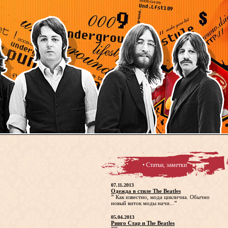
• Статьи, заметки
07.11.2013
Одежда в стиле The Beatles
"
Как известно, мода циклична. Обычно
новый виток моды начи...
"
05.04.2013
Ринго Стар и The Beatles