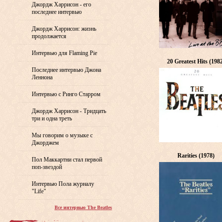
Джордж Харрисон - его
последнее интервью
Джордж Харрисон: жизнь
продолжается
Интервью для Flaming Pie
20 Greatest Hits (198
Последнее интервью Джона
Леннона
Интервью с Ринго Старром
Джордж Харрисон - Тридцать
три и одна треть
Мы говорим о музыке с
Джорджем
Rarities (1978)
Пол Маккартни стал первой
поп-звездой
Интервью Пола журналу
"Life"
Все интервью The Beatles