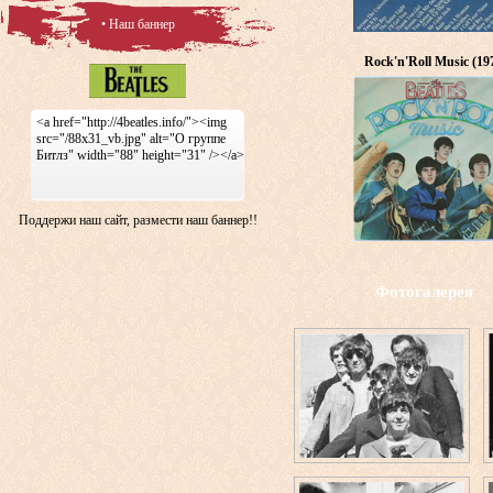
• Наш баннер
Rock'n'Roll Music (19
<a href="http://4beatles.info/"><img
src="/88x31_vb.jpg" alt="О группе
Битлз" width="88" height="31" /></a>
Поддержи наш сайт, размести наш баннер!!
Фотогалерея