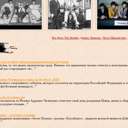
,
,
,
Все фото The Beatles
Джона Леннона
Пола Маккартни
грает музыку при помощи карандаша и бумаги
лантлив, то это видно практически сразу. Именно это выражение можно отнести к жительн
й раз очаровывает сво...
"
 гимн Чемпионата мира по футболу 2018
озного спортивного события, которое состоится на территории Российской Федерации в эт
 футбольные команды м...
"
л на год взрослее
исполнитель из Италии Адриано Челентано отмечает свой день рождения.Певец, актер и общ
а родине итальян...
"
ams» - история создания
ендарную композицию «Sweet Dreams» группы «Eurythmics», лидером которой является Дэйв 
.
"