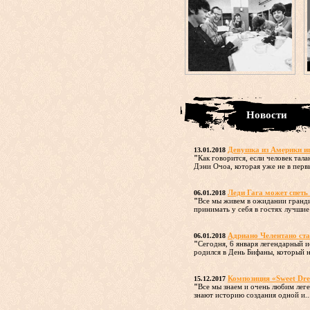
Новости
Девушка из Америки и
13.01.2018
"
Как говорится, если человек та
Дэни Очоа, которая уже не в первы
Леди Гага может спеть
06.01.2018
"
Все мы живем в ожидании гранди
принимать у себя в гостях лучшие
Адриано Челентано ста
06.01.2018
"
Сегодня, 6 января легендарный 
родился в День Бифаны, который н
Композиция «Sweet Dre
15.12.2017
"
Все мы знаем и очень любим лег
знают историю создания одной и..