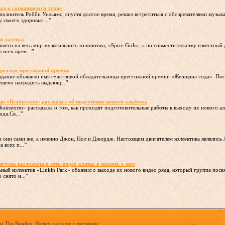
ал о сорвавшемся турне
полнитель Робби Уильямс, спустя долгое время, решил встретиться с обозревателями музык
 своего здоровья ...
"
и латекса
шего на весь мир музыкального коллектива, «Spice Girls», а по совместительству известный
всех врем...
"
уреатом престижной премии
здание объявило имя счастливой обладательницы престижной премии «Женщина года». Пос
ешено наградить выдающ...
"
 «Brainstorm» рассказал об подготовке нового альбома
rainstorm» рассказала о том, как проходят подготовительные работы к выходу их нового а
да.Св...
"
ли они сами же, а именно Джон, Пол и Джордж. Настоящим двигателем коллектива являлись
 всех п...
"
нгтона выложили в сеть видео клипы в память о нем
ный коллектив «Linkin Park» объявил о выходе их нового видео ряда, который группа посв
 снято н...
"
 The Beatles. Видео каталог с песнями.