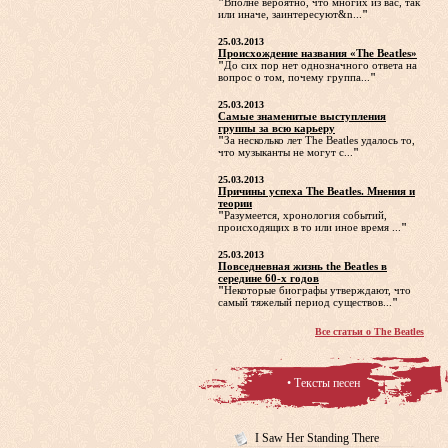
"
Вполне вероятно, что многих из вас, так
или иначе, заинтересуют&n...
"
25.03.2013
Происхождение названия «The Beatles»
"
До сих пор нет однозначного ответа на
вопрос о том, почему группа...
"
25.03.2013
Самые знаменитые выступления
группы за всю карьеру
"
За несколько лет The Beatles удалось то,
что музыканты не могут с...
"
25.03.2013
Причины успеха The Beatles. Мнения и
теории
"
Разумеется, хронология событий,
происходящих в то или иное время ...
"
25.03.2013
Повседневная жизнь the Beatles в
середине 60-х годов
"
Некоторые биографы утверждают, что
самый тяжелый период существов...
"
Все статьи о The Beatles
• Тексты песен
I Saw Her Standing There