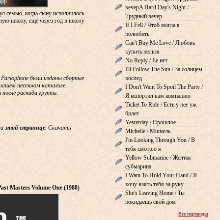
арр
вечерA Hard Day's Night /
ул семью, когда сыну исполнилось
Трудный вечер
сную школу, ещё через год в школу
If I Fell / Чтоб могла я
полюбить
Can't Buy Me Love / Любовь
купить нельзя
No Reply / Ее нет
I'll Follow The Sun / За солнцем
& Parlophone были изданы сборные
вослед
В нашем песенном каталоге
I Don't Want To Spoil The Party /
 после распада группы.
Я испортил вам компанию
Ticket To Ride / Есть у нее уж
билет
Yesterday / Прошлое
на
этой странице
. Скачать
Michelle / Мишель
I'm Looking Through You / В
тебя смотрю я
Yellow Submarine / Желтая
субмарина
I Want To Hold Your Hand / Я
хочу взять тебя за руку
 Past Masters Volume One (1988)
She's Leaving Home / Ты
покидаешь свой дом
Все переводы