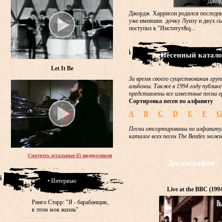
Джор
Джордж Харрисон родился последни
уже имевших дочку Луизу и двух сы
поступил в "Институт&q...
• Песенный катало
Let It Be
За время своего существования груп
альбомы. Также в 1994 году публике
представлены все известные песни г
Сортировка песен по алфавиту
A
B
C
D
E
F
G
Песни отсортированы по алфавиту.
каталог всех песен The Beatles мож
Смотреть остальные 65 видероликов
Дискография
• Интервью
Live at the BBC (199
Ринго Старр: "Я - барабанщик,
в этом моя жизнь"