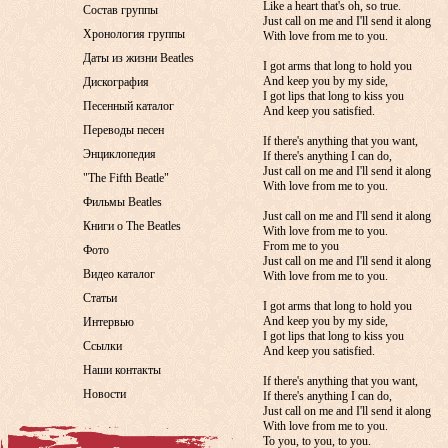
Like a heart that's oh, so true.
Состав группы
Just call on me and I'll send it along
Хронология группы
With love from me to you.
Даты из жизни Beatles
I got arms that long to hold you
And keep you by my side,
Дискография
I got lips that long to kiss you
Песенный каталог
And keep you satisfied.
Переводы песен
If there's anything that you want,
Энциклопедия
If there's anything I can do,
Just call on me and I'll send it along
"The Fifth Beatle"
With love from me to you.
Фильмы Beatles
Just call on me and I'll send it along
Книги о The Beatles
With love from me to you.
From me to you
Фото
Just call on me and I'll send it along
Видео каталог
With love from me to you.
Статьи
I got arms that long to hold you
And keep you by my side,
Интервью
I got lips that long to kiss you
Ссылки
And keep you satisfied.
Наши контакты
If there's anything that you want,
Новости
If there's anything I can do,
Just call on me and I'll send it along
With love from me to you.
To you, to you, to you.