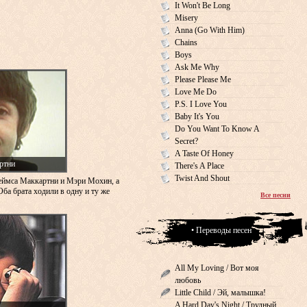
It Won't Be Long
Misery
Anna (Go With Him)
Chains
Boys
Ask Me Why
Please Please Me
Love Me Do
P.S. I Love You
Baby It's You
Do You Want To Know A
Secret?
A Taste Of Honey
ртни
There's A Place
Twist And Shout
еймса Маккартни и Мэри Мохин, а
Оба брата ходили в одну и ту же
Все песни
• Переводы песен
All My Loving / Вот моя
любовь
Little Child / Эй, малышка!
A Hard Day's Night / Трудный