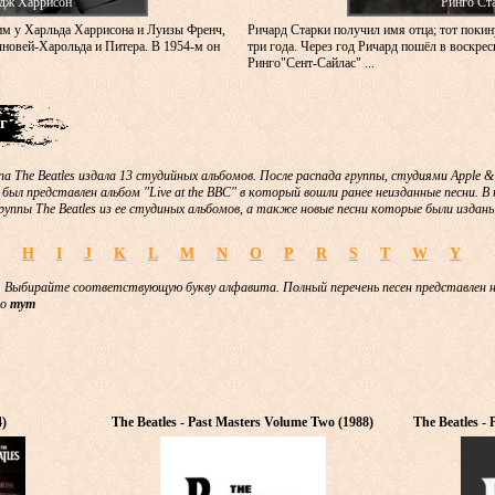
дж Харрисон
Ринго Ст
м у Харльда Харрисона и Луизы Френч,
Ричард Старки получил имя отца; тот покин
новей-Харольда и Питера. В 1954-м он
три года. Через год Ричард пошёл в воскре
Ринго"Сент-Сайлас" ...
г
па The Beatles издала 13 студийных альбомов. После распада группы, студиями Apple 
 был представлен альбом "Live at the BBC" в который вошли ранее неизданные песни. 
руппы The Beatles из ее студиных альбомов, а также новые песни которые были изданы
H
I
J
K
L
M
N
O
P
R
S
T
W
Y
 Выбирайте соответствующую букву алфавита. Полный перечень песен представлен 
но
тут
4)
The Beatles - Past Masters Volume Two (1988)
The Beatles -