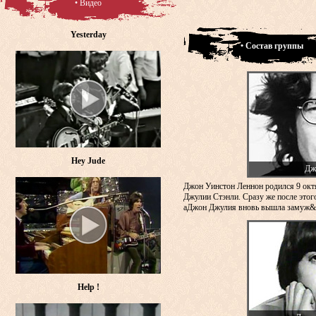
• Видео
Yesterday
• Состав группы
Hey Jude
Дж
Джон Уинстон Леннон родился 9 окт
Джулии Стэнли. Сразу же после этого
аДжон Джулия вновь вышла замуж&n
Help !