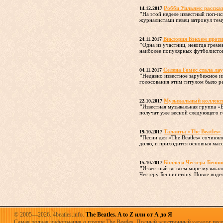
Робби Уильямс рассказ
14.12.2017
"
На этой неделе известный поп-ис
журналистами певец затронул тему
Виктория Бэкхем проти
24.11.2017
"
Одна из участниц, некогда гремев
наиболее популярных футболистов 
Селена Гомес стала ла
04.11.2017
"
Недавно известное зарубежное и
голосования этим титулом было р
Музыкальный коллектив
22.10.2017
"
Известная музыкальная группа «B
получат уже весной следующего го
Таланты «The Beatles»
19.10.2017
"
Песни для «The Beatles» сочиня
долю, и приходится основная масса
Коллеги Честера Бенни
15.10.2017
"
Известный во всем мире музыкаль
Честеру Беннингтону. Новое видео
© 2005—2026. 4beatles.info.
The Beatles. A to Z или от А до Я
Самая полная информация о группе The Beatles. Полный электронный каталог песен