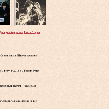
,
Джорджа Харрисона
Ринго Старра
ице Соединенных Штатов Америки
ом году. В 2018-ом Россия будет
ественный деятель – Челентано
Стюарт. Однако, далеко не все