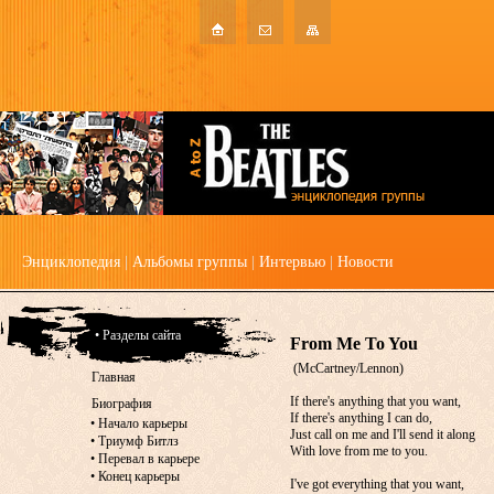
Энциклопедия
|
Альбомы группы
|
Интервью
|
Новости
• Разделы сайта
From Me To You
(McCartney/Lennon)
Главная
If there's anything that you want,
Биография
If there's anything I can do,
•
Начало карьеры
Just call on me and I'll send it along
•
Триумф Битлз
With love from me to you.
•
Перевал в карьере
•
Конец карьеры
I've got everything that you want,