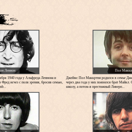
он Леннон
Пол Макка
ября 1940 года у Альфреда Леннона и
Джеймс Пол Маккртни родился в семье Дж
 Фред исчез с поля зрения, бросив семью,
через два года у них появился брат Майкл. 
b...
школу, а потом-в престижный Ливерп...