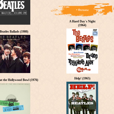
• Фильмы
A Hard Day`s Night
(1964)
Beatles Ballads (1980)
Help! (1965)
 at the Hollywood Bowl (1976)