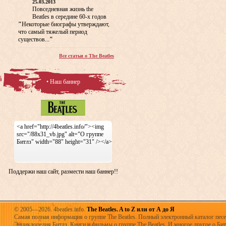
25.03.2013
Повседневная жизнь the
Beatles в середине 60-х годов
"
Некоторые биографы утверждают,
что самый тяжелый период
существов...
"
Все статьи о The Beatles
• Наш баннер
<a href="http://4beatles.info/"><img
src="/88x31_vb.jpg" alt="О группе
Битлз" width="88" height="31" /></a>
Поддержи наш сайт, размести наш баннер!!
© 2005—2026. 4beatles.info.
The Beatles. A to Z или от А до Я
Самая полная информация о группе The Beatles. Полный электронный каталог песен
Энциклопедия Битлз. Книги и фильмы о группе The Beatles. И многое другое о Битла