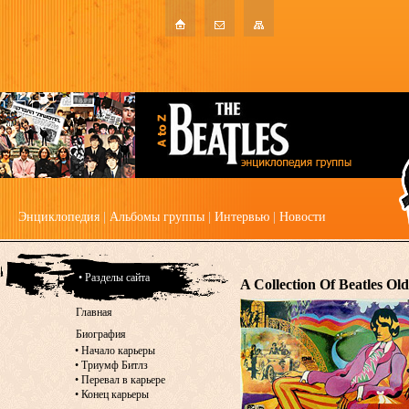
Энциклопедия
|
Альбомы группы
|
Интервью
|
Новости
• Разделы сайта
A Collection Of Beatles Old
Главная
Биография
•
Начало карьеры
•
Триумф Битлз
•
Перевал в карьере
•
Конец карьеры