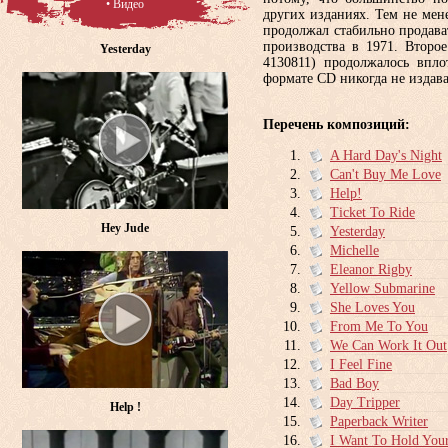
• Видео
других изданиях. Тем не мене
продолжал стабильно продават
производства в 1971. Второ
Yesterday
4130811) продолжалось впло
формате CD никогда не издава
Перечень композиций:
A Hard Day's Night
Can't Buy Me Love
Help!
Ticket To Ride
Hey Jude
Yesterday
Michelle
Eleanor Rigby
Yellow Submarine
She Loves You
From Me To You
We Can Work It Out
I Feel Fine
Bad Boy
Day Tripper
Help !
Paperback Writer
I Want To Hold You