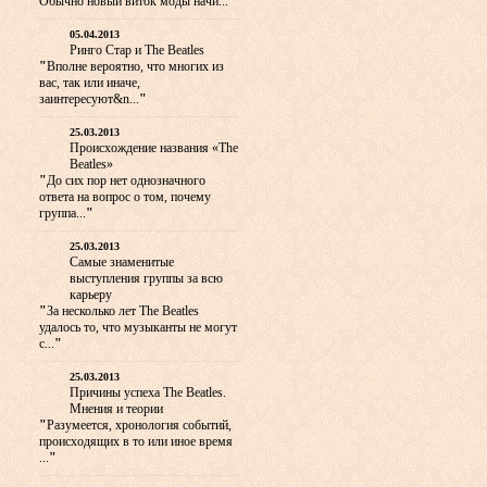
Обычно новый виток моды начи...
"
05.04.2013
Ринго Стар и The Beatles
"
Вполне вероятно, что многих из
вас, так или иначе,
заинтересуют&n...
"
25.03.2013
Происхождение названия «The
Beatles»
"
До сих пор нет однозначного
ответа на вопрос о том, почему
группа...
"
25.03.2013
Самые знаменитые
выступления группы за всю
карьеру
"
За несколько лет The Beatles
удалось то, что музыканты не могут
с...
"
25.03.2013
Причины успеха The Beatles.
Мнения и теории
"
Разумеется, хронология событий,
происходящих в то или иное время
...
"