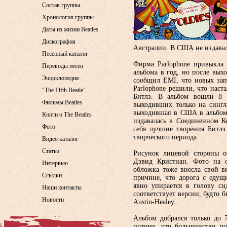
Состав группы
Хронология группы
Даты из жизни Beatles
Дискография
Австралии. В США не издавал
Песенный каталог
Фирма Parlophone привыкла 
Переводы песен
альбома в год, но после вых
Энциклопедия
сообщил EMI, что новых запи
Parlophone решили, что наст
"The Fifth Beatle"
Битлз. В альбом вошли 8 
Фильмы Beatles
выходивших только на сингл
выходившая в США в альбоме B
Книги о The Beatles
издавалась в Соединенном К
Фото
себя лучшие творения Битлз
творческого периода.
Видео каталог
Статьи
Рисунок лицевой стороны об
Дэвид Кристиан. Фото на о
Интервью
обложка тоже внесла свой вк
Ссылки
причине, что дорога с едущ
явно упирается в голову с
Наши контакты
соответствует версии, будто 
Новости
Austin-Healey.
Альбом добрался только до 
потому, что большинство п