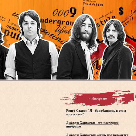
• Интервью
Ринго Старр: "Я - барабанщик, в этом
моя жизнь"
Джордж Харрисон - его последнее
интервью
Джордж Харрисон: жизнь продолжается