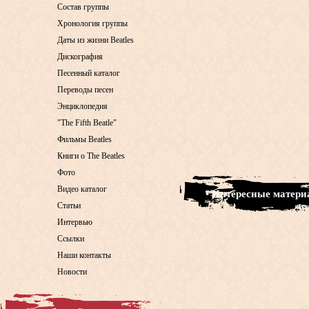
Состав группы
Хронология группы
Даты из жизни Beatles
Дискография
Песенный каталог
Переводы песен
Энциклопедия
"The Fifth Beatle"
Фильмы Beatles
Книги о The Beatles
Фото
Видео каталог
• Интересные матер
Статьи
Интервью
Ссылки
Наши контакты
Новости