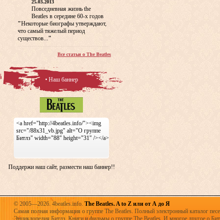
25.03.2013
Повседневная жизнь the
Beatles в середине 60-х годов
"
Некоторые биографы утверждают,
что самый тяжелый период
существов...
"
Все статьи о The Beatles
• Наш баннер
<a href="http://4beatles.info/"><img
src="/88x31_vb.jpg" alt="О группе
Битлз" width="88" height="31" /></a>
Поддержи наш сайт, размести наш баннер!!
© 2005—2026. 4beatles.info.
The Beatles. A to Z или от А до Я
Самая полная информация о группе The Beatles. Полный электронный каталог песен
Энциклопедия Битлз. Книги и фильмы о группе The Beatles. И многое другое о Битла