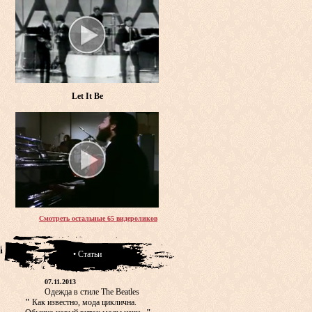
Let It Be
Смотреть остальные 65 видероликов
• Статьи
07.11.2013
Одежда в стиле The Beatles
"
Как известно, мода циклична.