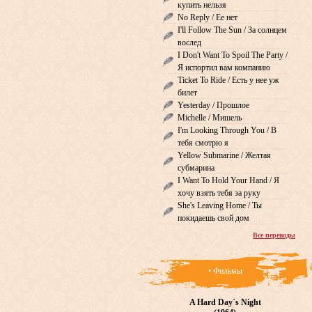
купить нельзя
No Reply / Ее нет
I'll Follow The Sun / За солнцем
вослед
I Don't Want To Spoil The Party /
Я испортил вам компанию
Ticket To Ride / Есть у нее уж
билет
Yesterday / Прошлое
Michelle / Мишель
I'm Looking Through You / В
тебя смотрю я
Yellow Submarine / Желтая
субмарина
I Want To Hold Your Hand / Я
хочу взять тебя за руку
She's Leaving Home / Ты
покидаешь свой дом
Все переводы
• Фильмы
A Hard Day`s Night