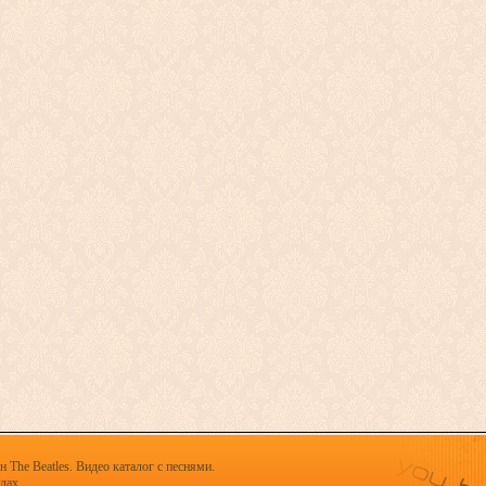
 The Beatles. Видео каталог с песнями.
х.......