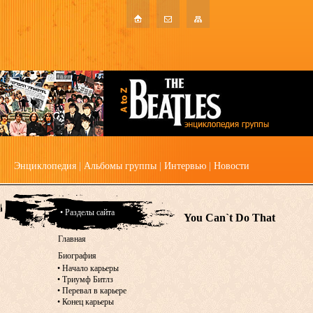
Энциклопедия
|
Альбомы группы
|
Интервью
|
Новости
• Разделы сайта
You Can`t Do That
Главная
Биография
•
Начало карьеры
•
Триумф Битлз
•
Перевал в карьере
•
Конец карьеры