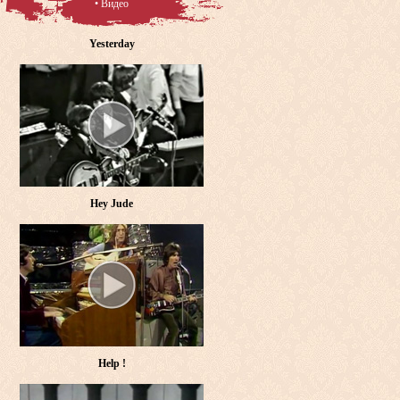
• Видео
Yesterday
Hey Jude
Help !