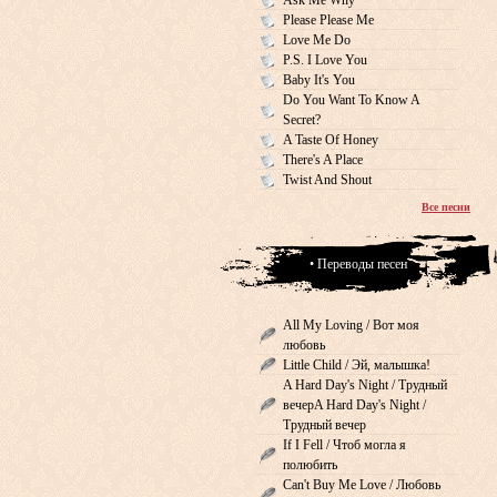
Ask Me Why
Please Please Me
Love Me Do
P.S. I Love You
Baby It's You
Do You Want To Know A
Secret?
A Taste Of Honey
There's A Place
Twist And Shout
Все песни
• Переводы песен
All My Loving / Вот моя
любовь
Little Child / Эй, малышка!
A Hard Day's Night / Трудный
вечерA Hard Day's Night /
Трудный вечер
If I Fell / Чтоб могла я
полюбить
Can't Buy Me Love / Любовь