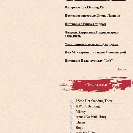
Интервью для Flaming Pie
Последнее интервью Джона Леннона
Интервью с Ринго Старром
Джордж Харрисон - Тридцать три и
одна треть
Мы говорим о музыке с Джорджем
Пол Маккартни стал первой поп-звездой
Интервью Пола журналу "Life"
Архив
• Тексты песен
I Saw Her Standing There
It Won't Be Long
Misery
Anna (Go With Him)
Chains
Boys