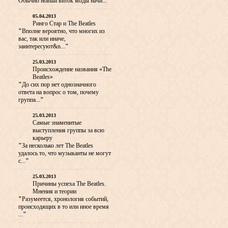
Обычно новый виток моды начи...
"
05.04.2013
Ринго Стар и The Beatles
"
Вполне вероятно, что многих из
вас, так или иначе,
заинтересуют&n...
"
25.03.2013
Происхождение названия «The
Beatles»
"
До сих пор нет однозначного
ответа на вопрос о том, почему
группа...
"
25.03.2013
Самые знаменитые
выступления группы за всю
карьеру
"
За несколько лет The Beatles
удалось то, что музыканты не могут
с...
"
25.03.2013
Причины успеха The Beatles.
Мнения и теории
"
Разумеется, хронология событий,
происходящих в то или иное время
...
"