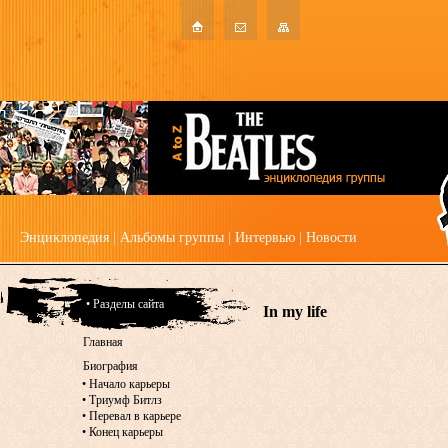
Энциклопедия
|
Альбомы группы
|
Интервью
|
Новости
• Разделы сайта
In my life
Главная
Биография
•
Начало карьеры
•
Триумф Битлз
•
Перевал в карьере
•
Конец карьеры