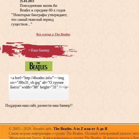
25.03.2013
Повседневная жизнь the
Beatles в середине 60-х годов
"
Некоторые биографы утверждают,
что самый тяжелый период
существов...
"
Все статьи о The Beatles
• Наш баннер
<a href="http://4beatles.info/"><img
src="/88x31_vb.jpg" alt="О группе
Битлз" width="88" height="31" /></a>
Поддержи наш сайт, размести наш баннер!!
© 2005—2026. 4beatles.info.
The Beatles. A to Z или от А до Я
Самая полная информация о группе The Beatles. Полный электронный каталог песен
Энциклопедия Битлз. Книги и фильмы о группе The Beatles. И многое другое о Битла