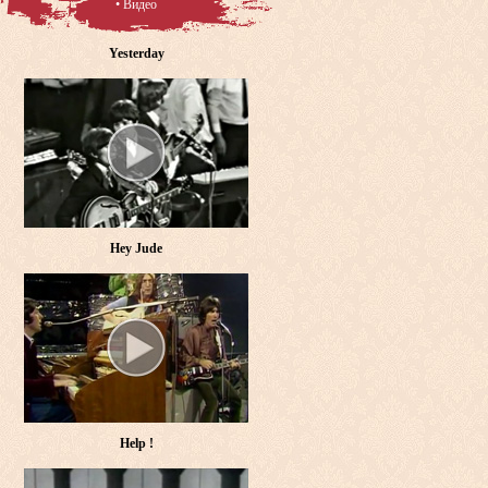
• Видео
Yesterday
Hey Jude
Help !