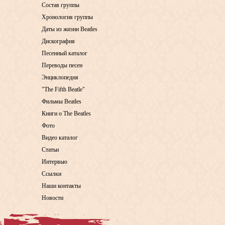
Состав группы
Хронология группы
Даты из жизни Beatles
Дискография
Песенный каталог
Переводы песен
Энциклопедия
"The Fifth Beatle"
Фильмы Beatles
Книги о The Beatles
Фото
Видео каталог
Статьи
Интервью
Ссылки
Наши контакты
Новости