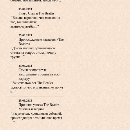
Обычно новый виток моды начи...
"
05.04.2013
Ринго Стар и The Beatles
"
Вполне вероятно, что многих из
вас, так или иначе,
заинтересуют&n...
"
25.03.2013
Происхождение названия «The
Beatles»
"
До сих пор нет однозначного
ответа на вопрос о том, почему
группа...
"
25.03.2013
Самые знаменитые
выступления группы за всю
карьеру
"
За несколько лет The Beatles
удалось то, что музыканты не могут
с...
"
25.03.2013
Причины успеха The Beatles.
Мнения и теории
"
Разумеется, хронология событий,
происходящих в то или иное время
...
"