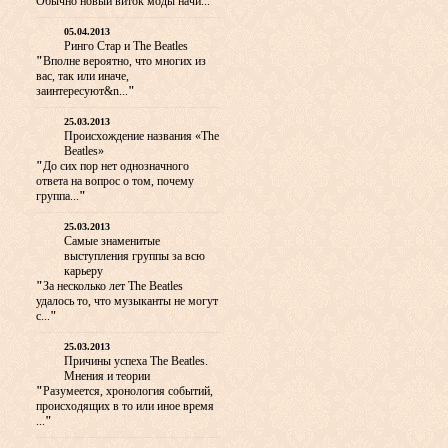
Обычно новый виток моды начи...
"
05.04.2013
Ринго Стар и The Beatles
"
Вполне вероятно, что многих из
вас, так или иначе,
заинтересуют&n...
"
25.03.2013
Происхождение названия «The
Beatles»
"
До сих пор нет однозначного
ответа на вопрос о том, почему
группа...
"
25.03.2013
Самые знаменитые
выступления группы за всю
карьеру
"
За несколько лет The Beatles
удалось то, что музыканты не могут
с...
"
25.03.2013
Причины успеха The Beatles.
Мнения и теории
"
Разумеется, хронология событий,
происходящих в то или иное время
...
"