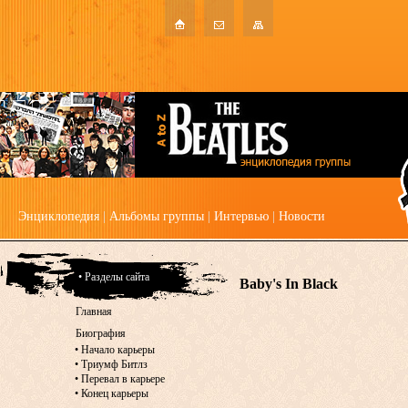
Энциклопедия
|
Альбомы группы
|
Интервью
|
Новости
• Разделы сайта
Baby's In Black
Главная
Биография
•
Начало карьеры
•
Триумф Битлз
•
Перевал в карьере
•
Конец карьеры