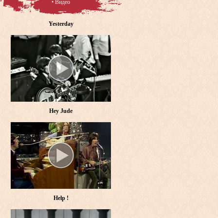
• Видео
Yesterday
Hey Jude
Help !