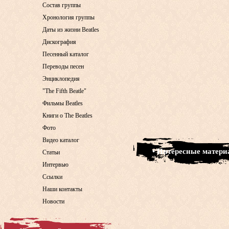
Состав группы
Хронология группы
Даты из жизни Beatles
Дискография
Песенный каталог
Переводы песен
Энциклопедия
"The Fifth Beatle"
Фильмы Beatles
Книги о The Beatles
Фото
Видео каталог
• Интересные матер
Статьи
Интервью
Ссылки
Наши контакты
Новости