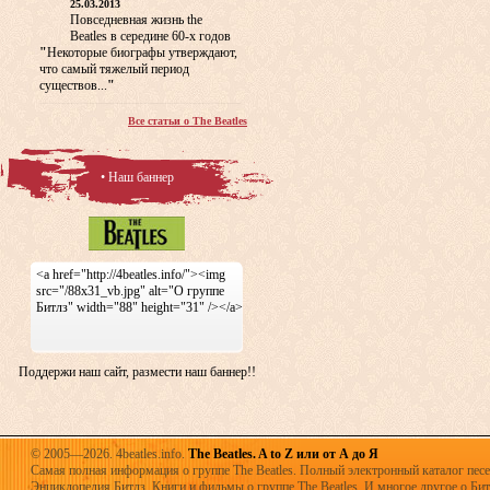
25.03.2013
Повседневная жизнь the
Beatles в середине 60-х годов
"
Некоторые биографы утверждают,
что самый тяжелый период
существов...
"
Все статьи о The Beatles
• Наш баннер
<a href="http://4beatles.info/"><img
src="/88x31_vb.jpg" alt="О группе
Битлз" width="88" height="31" /></a>
Поддержи наш сайт, размести наш баннер!!
© 2005—2026. 4beatles.info.
The Beatles. A to Z или от А до Я
Самая полная информация о группе The Beatles. Полный электронный каталог песен
Энциклопедия Битлз. Книги и фильмы о группе The Beatles. И многое другое о Битла