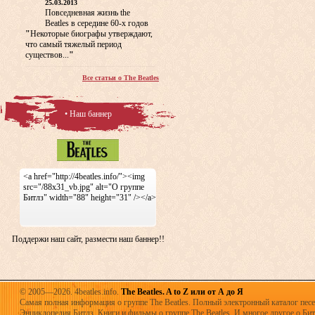
25.03.2013
Повседневная жизнь the
Beatles в середине 60-х годов
"
Некоторые биографы утверждают,
что самый тяжелый период
существов...
"
Все статьи о The Beatles
• Наш баннер
<a href="http://4beatles.info/"><img
src="/88x31_vb.jpg" alt="О группе
Битлз" width="88" height="31" /></a>
Поддержи наш сайт, размести наш баннер!!
© 2005—2026. 4beatles.info.
The Beatles. A to Z или от А до Я
Самая полная информация о группе The Beatles. Полный электронный каталог песен
Энциклопедия Битлз. Книги и фильмы о группе The Beatles. И многое другое о Битла