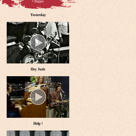
• Видео
Yesterday
Hey Jude
Help !