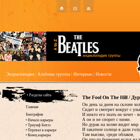
Энциклопедия
|
Альбомы группы
|
Интервью
|
Новости
• Разделы сайта
The Fool On The Hill / Ду
Он день за днем на склоне хо
Главная
Сидит и смотрит вокруг с улы
Биография
И никто его знать не хочет - 
А он и не спорит с ними.
•
Начало карьеры
Но дурак на холме видит мир 
•
Триумф Битлз
И закатное солнце в дали гол
•
Перевал в карьере
Там высоко, среди облаков,
•
Конец карьеры
Он что-то бормочет вслух на 