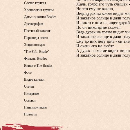
Состав группы
Жаль, голос его чуть слышен -
Но это ему не важно,
Хронология группы
Ведь дурак на холме видит ми
Даты из жизни Beatles
И закатное солнце в дали гол
И никто с ним не ищет дружбы
Дискография
Но он никогда не скажет,
Песенный каталог
Ведь дурак на холме видит ми
И закатное солнце в дали гол
Переводы песен
Ему до них нету дела - он зна
Энциклопедия
И очень его не любят.
А дурак на холме видит мир п
"The Fifth Beatle"
И закатное солнце в дали гол
Фильмы Beatles
Книги о The Beatles
Фото
Видео каталог
Статьи
Интервью
Ссылки
Наши контакты
Новости