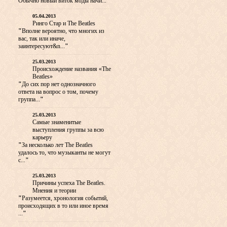
Обычно новый виток моды начи...
"
05.04.2013
Ринго Стар и The Beatles
"
Вполне вероятно, что многих из
вас, так или иначе,
заинтересуют&n...
"
25.03.2013
Происхождение названия «The
Beatles»
"
До сих пор нет однозначного
ответа на вопрос о том, почему
группа...
"
25.03.2013
Самые знаменитые
выступления группы за всю
карьеру
"
За несколько лет The Beatles
удалось то, что музыканты не могут
с...
"
25.03.2013
Причины успеха The Beatles.
Мнения и теории
"
Разумеется, хронология событий,
происходящих в то или иное время
...
"