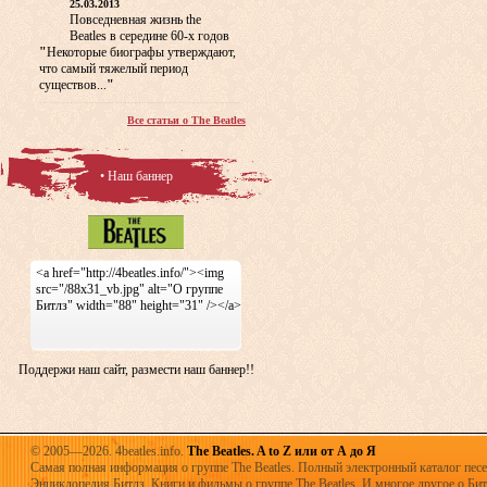
25.03.2013
Повседневная жизнь the
Beatles в середине 60-х годов
"
Некоторые биографы утверждают,
что самый тяжелый период
существов...
"
Все статьи о The Beatles
• Наш баннер
<a href="http://4beatles.info/"><img
src="/88x31_vb.jpg" alt="О группе
Битлз" width="88" height="31" /></a>
Поддержи наш сайт, размести наш баннер!!
© 2005—2026. 4beatles.info.
The Beatles. A to Z или от А до Я
Самая полная информация о группе The Beatles. Полный электронный каталог песен
Энциклопедия Битлз. Книги и фильмы о группе The Beatles. И многое другое о Битла