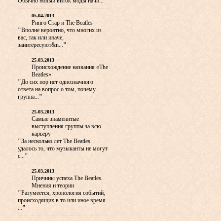
Обычно новый виток моды начи...
"
05.04.2013
Ринго Стар и The Beatles
"
Вполне вероятно, что многих из
вас, так или иначе,
заинтересуют&n...
"
25.03.2013
Происхождение названия «The
Beatles»
"
До сих пор нет однозначного
ответа на вопрос о том, почему
группа...
"
25.03.2013
Самые знаменитые
выступления группы за всю
карьеру
"
За несколько лет The Beatles
удалось то, что музыканты не могут
с...
"
25.03.2013
Причины успеха The Beatles.
Мнения и теории
"
Разумеется, хронология событий,
происходящих в то или иное время
...
"