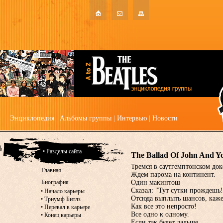
Энциклопедия
|
Альбомы группы
|
Интервью
|
Новости
• Разделы сайта
The Ballad Of John And Y
Тремся в саутгемптонском док
Главная
Ждем парома на континент.
Биография
Один макинтош
Сказал: "Тут сутки прождешь!
•
Начало карьеры
Отсюда выплыть шансов, кажет
•
Триумф Битлз
Как все это непросто!
•
Перевал в карьере
Все одно к одному.
•
Конец карьеры
Если так будет дальше,