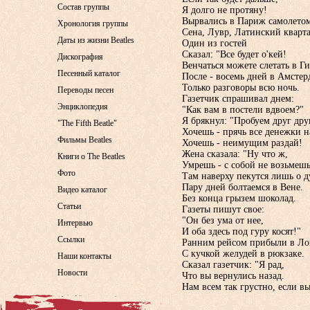
Состав группы
Я долго не протяну!
Вырвались в Париж самолето
Хронология группы
Сена, Лувр, Латинский квар
Даты из жизни Beatles
Один из гостей
Сказал: "Все будет о'кей!
Дискография
Венчаться можете слетать в Ги
Песенный каталог
После - восемь дней в Амстер
Только разговоры всю ночь.
Переводы песен
Газетчик спрашивал днем:
Энциклопедия
"Как вам в постели вдвоем?"
Я брякнул: "Пробуем друг дру
"The Fifth Beatle"
Хочешь - прячь все денежки н
Фильмы Beatles
Хочешь - неимущим раздай!
Жена сказала: "Ну что ж,
Книги о The Beatles
Умрешь - с собой не возьмешь
Фото
Там наверху пекутся лишь о д
Пару дней болтаемся в Вене.
Видео каталог
Без конца грызем шоколад.
Статьи
Газеты пишут свое:
"Он без ума от нее,
Интервью
И оба здесь под гуру косят!"
Ссылки
Ранним рейсом прибыли в Л
С кучкой желудей в рюкзаке.
Наши контакты
Сказал газетчик: "Я рад,
Новости
Что вы вернулись назад.
Нам всем так грустно, если вы