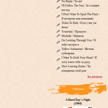
No Reply / Ее нет
I'll Follow The Sun / За солнцем
вослед
I Don't Want To Spoil The Party /
Я испортил вам компанию
Ticket To Ride / Есть у нее уж
билет
Yesterday / Прошлое
Michelle / Мишель
I'm Looking Through You / В
тебя смотрю я
Yellow Submarine / Желтая
субмарина
I Want To Hold Your Hand / Я
хочу взять тебя за руку
She's Leaving Home / Ты
покидаешь свой дом
Все переводы
• Фильмы
A Hard Day`s Night
(1964)