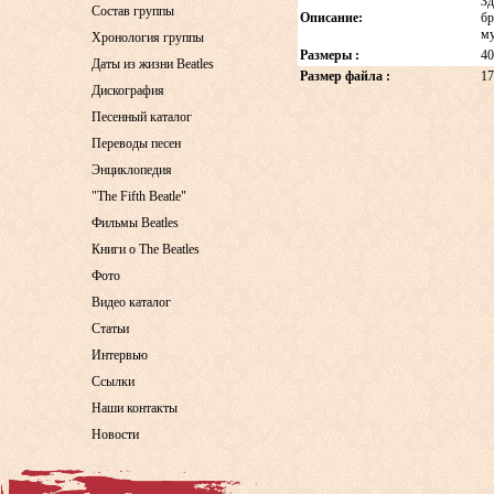
Зд
Состав группы
Описание:
бр
му
Хронология группы
Размеры :
40
Даты из жизни Beatles
Размер файла :
17
Дискография
Песенный каталог
Переводы песен
Энциклопедия
"The Fifth Beatle"
Фильмы Beatles
Книги о The Beatles
Фото
Видео каталог
Статьи
Интервью
Ссылки
Наши контакты
Новости