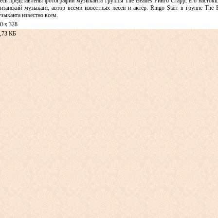
есь представлены фотографии музыканта группы The Beatles Ринго Старр, его настоя
итанский музыкант, автор всеми известных песен и актёр. Ringo Starr в группе The
зыканта известно всем.
0 x 328
,73 КБ