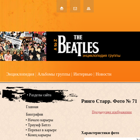
Энциклопедия
|
Альбомы группы
|
Интервью
|
Новости
• Разделы сайта
Ринго Старр. Фото № 71
Главная
Предыдущее изображение
Биография
•
Начало карьеры
•
Триумф Битлз
•
Перевал в карьере
Характеристики фото
•
Конец карьеры