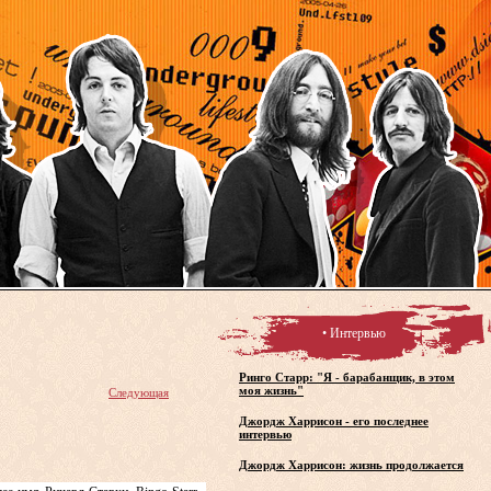
• Интервью
Ринго Старр: "Я - барабанщик, в этом
моя жизнь"
Следующая
Джордж Харрисон - его последнее
интервью
Джордж Харрисон: жизнь продолжается