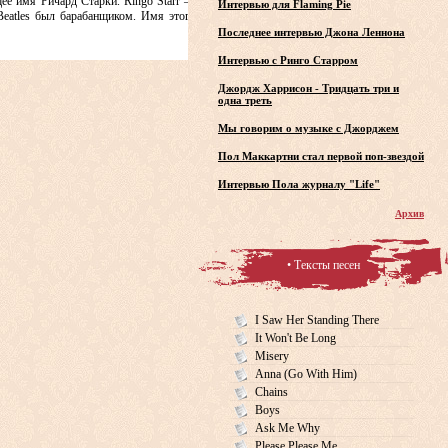
щее имя Ричард Старки. Ringo Starr —
Интервью для Flaming Pie
 Beatles был барабанщиком. Имя этого
Последнее интервью Джона Леннона
Интервью с Ринго Старром
Джордж Харрисон - Тридцать три и
одна треть
Мы говорим о музыке с Джорджем
Пол Маккартни стал первой поп-звездой
Интервью Пола журналу "Life"
Архив
• Тексты песен
I Saw Her Standing There
It Won't Be Long
Misery
Anna (Go With Him)
Chains
Boys
Ask Me Why
Please Please Me