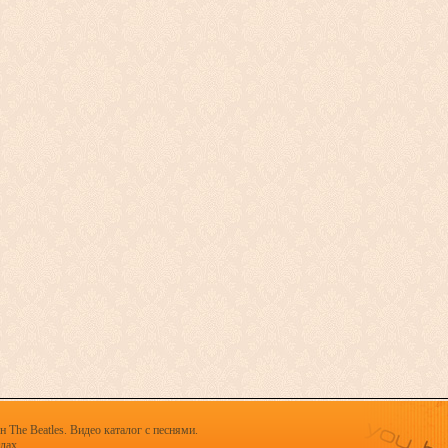
 The Beatles. Видео каталог с песнями.
х.......