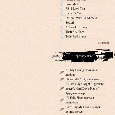
Love Me Do
P.S. I Love You
Baby It's You
Do You Want To Know A
Secret?
A Taste Of Honey
There's A Place
Twist And Shout
Все песни
• Переводы песен
All My Loving / Вот моя
любовь
Little Child / Эй, малышка!
A Hard Day's Night / Трудный
вечерA Hard Day's Night /
Трудный вечер
If I Fell / Чтоб могла я
полюбить
Can't Buy Me Love / Любовь
купить нельзя