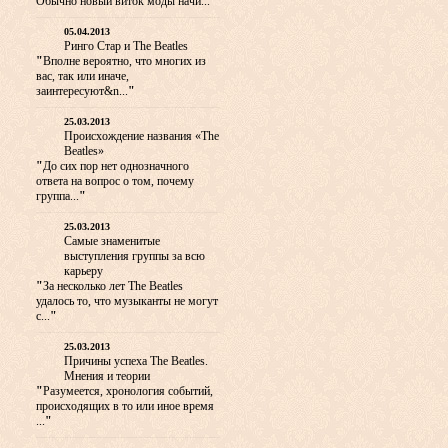
Обычно новый виток моды начи...
"
05.04.2013
Ринго Стар и The Beatles
"
Вполне вероятно, что многих из
вас, так или иначе,
заинтересуют&n...
"
25.03.2013
Происхождение названия «The
Beatles»
"
До сих пор нет однозначного
ответа на вопрос о том, почему
группа...
"
25.03.2013
Самые знаменитые
выступления группы за всю
карьеру
"
За несколько лет The Beatles
удалось то, что музыканты не могут
с...
"
25.03.2013
Причины успеха The Beatles.
Мнения и теории
"
Разумеется, хронология событий,
происходящих в то или иное время
...
"