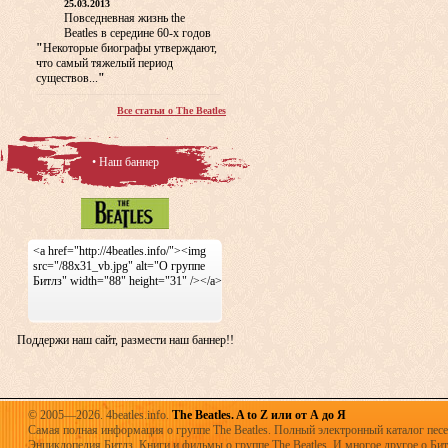
25.03.2013
Повседневная жизнь the
Beatles в середине 60-х годов
"
Некоторые биографы утверждают,
что самый тяжелый период
существов...
"
Все статьи о The Beatles
• Наш баннер
<a href="http://4beatles.info/"><img
src="/88x31_vb.jpg" alt="О группе
Битлз" width="88" height="31" /></a>
Поддержи наш сайт, размести наш баннер!!
© 2005—2026. 4beatles.info.
The Beatles. A to Z или от А до Я
Самая полная информация о группе The Beatles. Полный электронный каталог песен
Энциклопедия Битлз. Книги и фильмы о группе The Beatles. И многое другое о Битла