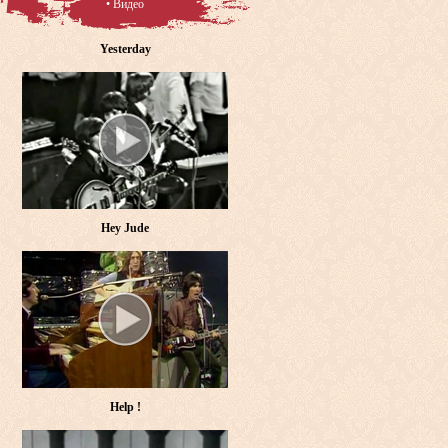
• Видео
Yesterday
Hey Jude
Help !