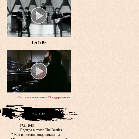
Let It Be
Смотреть остальные 65 видероликов
• Статьи
07.11.2013
Одежда в стиле The Beatles
"
Как известно, мода циклична.