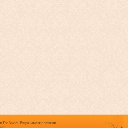
 The Beatles. Видео каталог с песнями.
х.......