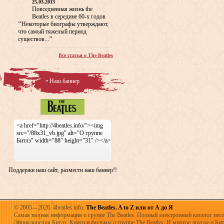
25.03.2013
Повседневная жизнь the
Beatles в середине 60-х годов
"
Некоторые биографы утверждают,
что самый тяжелый период
существов...
"
Все статьи о The Beatles
• Наш баннер
<a href="http://4beatles.info/"><img
src="/88x31_vb.jpg" alt="О группе
Битлз" width="88" height="31" /></a>
Поддержи наш сайт, размести наш баннер!!
© 2005—2026. 4beatles.info.
The Beatles. A to Z или от А до Я
Самая полная информация о группе The Beatles. Полный электронный каталог песен
Энциклопедия Битлз. Книги и фильмы о группе The Beatles. И многое другое о Битла