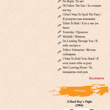
No Reply / Ее нет
I'll Follow The Sun / За солнцем
вослед
I Don't Want To Spoil The Party /
Я испортил вам компанию
Ticket To Ride / Есть у нее уж
билет
Yesterday / Прошлое
Michelle / Мишель
I'm Looking Through You / В
тебя смотрю я
Yellow Submarine / Желтая
субмарина
I Want To Hold Your Hand / Я
хочу взять тебя за руку
She's Leaving Home / Ты
покидаешь свой дом
Все переводы
• Фильмы
A Hard Day`s Night
(1964)