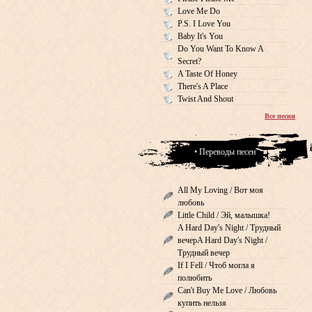
Love Me Do
P.S. I Love You
Baby It's You
Do You Want To Know A
Secret?
A Taste Of Honey
There's A Place
Twist And Shout
Все песни
• Переводы песен
All My Loving / Вот моя
любовь
Little Child / Эй, малышка!
A Hard Day's Night / Трудный
вечерA Hard Day's Night /
Трудный вечер
If I Fell / Чтоб могла я
полюбить
Can't Buy Me Love / Любовь
купить нельзя