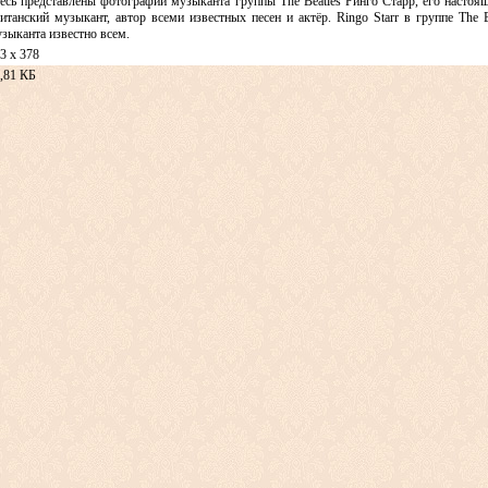
есь представлены фотографии музыканта группы The Beatles Ринго Старр, его настоя
итанский музыкант, автор всеми известных песен и актёр. Ringo Starr в группе The
зыканта известно всем.
3 x 378
,81 КБ