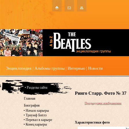
Энциклопедия
|
Альбомы группы
|
Интервью
|
Новости
• Разделы сайта
Ринго Старр. Фото № 37
Главная
Предыдущее изображение
Биография
•
Начало карьеры
•
Триумф Битлз
•
Перевал в карьере
Характеристики фото
•
Конец карьеры