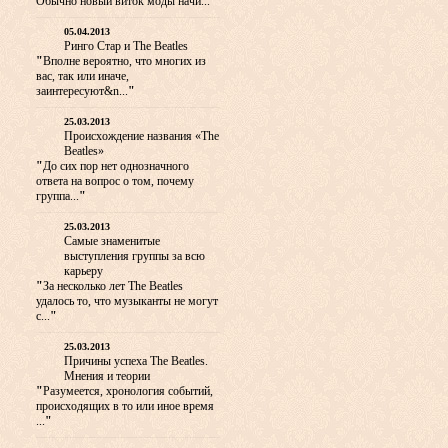
Обычно новый виток моды начи...
"
05.04.2013
Ринго Стар и The Beatles
"
Вполне вероятно, что многих из
вас, так или иначе,
заинтересуют&n...
"
25.03.2013
Происхождение названия «The
Beatles»
"
До сих пор нет однозначного
ответа на вопрос о том, почему
группа...
"
25.03.2013
Самые знаменитые
выступления группы за всю
карьеру
"
За несколько лет The Beatles
удалось то, что музыканты не могут
с...
"
25.03.2013
Причины успеха The Beatles.
Мнения и теории
"
Разумеется, хронология событий,
происходящих в то или иное время
...
"