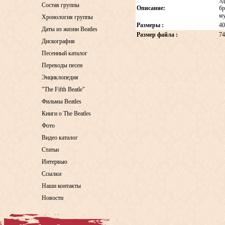
Зд
Состав группы
Описание:
бр
му
Хронология группы
Размеры :
40
Даты из жизни Beatles
Размер файла :
74
Дискография
Песенный каталог
Переводы песен
Энциклопедия
"The Fifth Beatle"
Фильмы Beatles
Книги о The Beatles
Фото
Видео каталог
Статьи
Интервью
Ссылки
Наши контакты
Новости