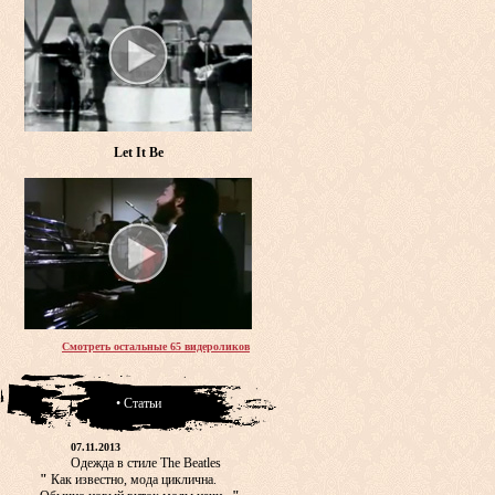
Let It Be
Смотреть остальные 65 видероликов
• Статьи
07.11.2013
Одежда в стиле The Beatles
"
Как известно, мода циклична.