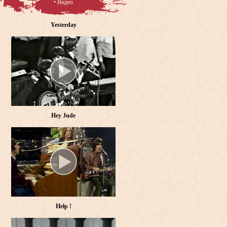
• Видео
Yesterday
Hey Jude
Help !