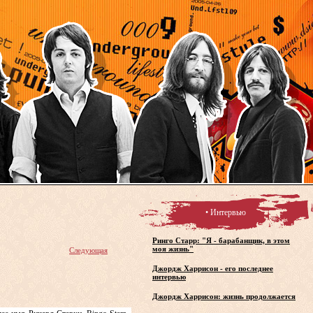
• Интервью
Ринго Старр: "Я - барабанщик, в этом
моя жизнь"
Следующая
Джордж Харрисон - его последнее
интервью
Джордж Харрисон: жизнь продолжается