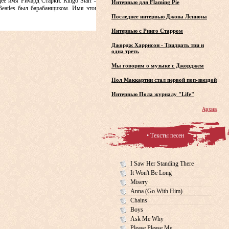
щее имя Ричард Старки. Ringo Starr —
Интервью для Flaming Pie
 Beatles был барабанщиком. Имя этого
Последнее интервью Джона Леннона
Интервью с Ринго Старром
Джордж Харрисон - Тридцать три и
одна треть
Мы говорим о музыке с Джорджем
Пол Маккартни стал первой поп-звездой
Интервью Пола журналу "Life"
Архив
• Тексты песен
I Saw Her Standing There
It Won't Be Long
Misery
Anna (Go With Him)
Chains
Boys
Ask Me Why
Please Please Me