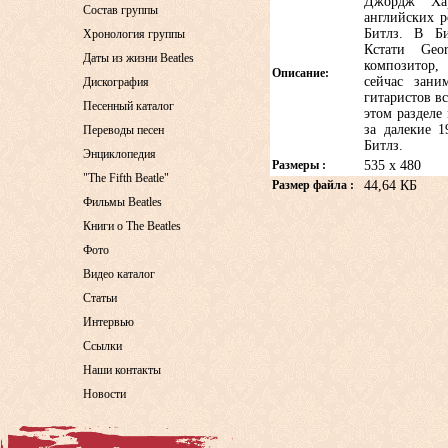
Джордж Ха
Состав группы
английских р
Битлз. В Би
Хронология группы
Кстати Geo
Даты из жизни Beatles
композитор,
Описание:
сейчас зани
Дискография
гитаристов вс
Песенный каталог
этом разделе
за далекие 1
Переводы песен
Битлз.
Энциклопедия
Размеры :
535 x 480
"The Fifth Beatle"
Размер файла :
44,64 КБ
Фильмы Beatles
Книги о The Beatles
Фото
Видео каталог
Статьи
Интервью
Ссылки
Наши контакты
Новости