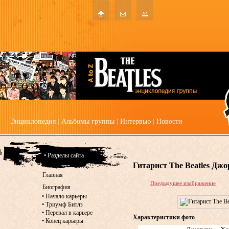
Энциклопедия
|
Альбомы группы
|
Интервью
|
Новости
• Разделы сайта
Гитарист The Beatles Дж
Главная
Предыдущее изображение
Биография
•
Начало карьеры
•
Триумф Битлз
•
Перевал в карьере
Характеристики фото
•
Конец карьеры