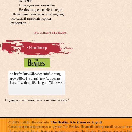
25.03.2013
Повседневная жизнь the
Beatles в середине 60-х годов
"
Некоторые биографы утверждают,
что самый тяжелый период
существов...
"
Все статьи о The Beatles
• Наш баннер
<a href="http://4beatles.info/"><img
src="/88x31_vb.jpg" alt="О группе
Битлз" width="88" height="31" /></a>
Поддержи наш сайт, размести наш баннер!!
© 2005—2026. 4beatles.info.
The Beatles. A to Z или от А до Я
Самая полная информация о группе The Beatles. Полный электронный каталог песен
Энциклопедия Битлз. Книги и фильмы о группе The Beatles. И многое другое о Битла