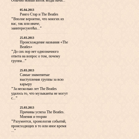
Обычно новый виток моды начи...
"
05.04.2013
Ринго Стар и The Beatles
"
Вполне вероятно, что многих из
вас, так или иначе,
заинтересуют&n...
"
25.03.2013
Происхождение названия «The
Beatles»
"
До сих пор нет однозначного
ответа на вопрос о том, почему
группа...
"
25.03.2013
Самые знаменитые
выступления группы за всю
карьеру
"
За несколько лет The Beatles
удалось то, что музыканты не могут
с...
"
25.03.2013
Причины успеха The Beatles.
Мнения и теории
"
Разумеется, хронология событий,
происходящих в то или иное время
...
"