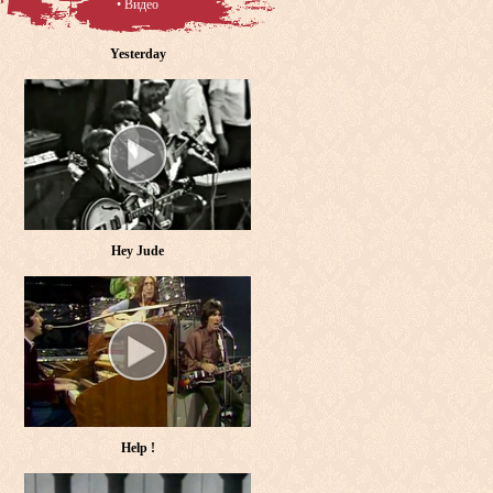
• Видео
Yesterday
Hey Jude
Help !