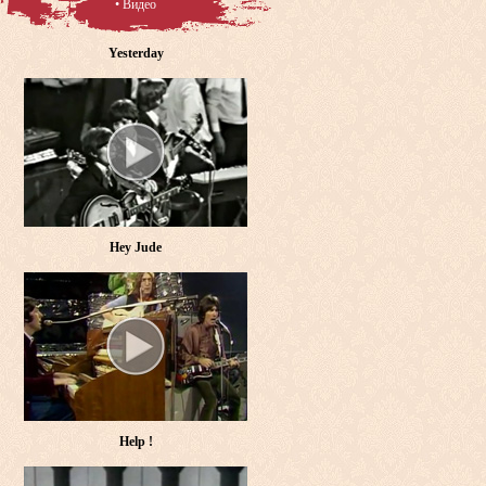
• Видео
Yesterday
Hey Jude
Help !