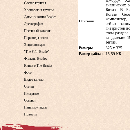
Джордж Ха
Состав группы
английских р
Битлз. В Би
Хронология группы
Кстати Geo
Даты из жизни Beatles
композитор,
Описание:
сейчас зани
Дискография
гитаристов вс
Песенный каталог
этом разделе
за далекие 1
Переводы песен
Битлз.
Энциклопедия
Размеры :
325 x 325
"The Fifth Beatle"
Размер файла :
15,59 КБ
Фильмы Beatles
Книги о The Beatles
Фото
Видео каталог
Статьи
Интервью
Ссылки
Наши контакты
Новости