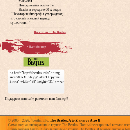
25.03.2013
Повседневная жизнь the
Beatles в середине 60-х годов
"
Некоторые биографы утверждают,
что самый тяжелый период
существов...
"
Все статьи о The Beatles
• Наш баннер
<a href="http://4beatles.info/"><img
src="/88x31_vb.jpg" alt="О группе
Битлз" width="88" height="31" /></a>
Поддержи наш сайт, размести наш баннер!!
© 2005—2026. 4beatles.info.
The Beatles. A to Z или от А до Я
Самая полная информация о группе The Beatles. Полный электронный каталог песен
Энциклопедия Битлз. Книги и фильмы о группе The Beatles. И многое другое о Битла