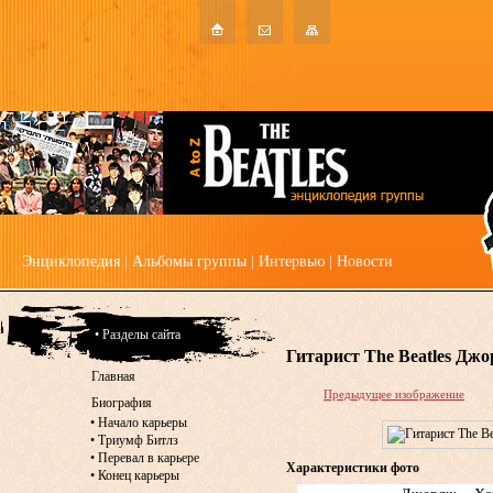
Энциклопедия
|
Альбомы группы
|
Интервью
|
Новости
• Разделы сайта
Гитарист The Beatles Дж
Главная
Предыдущее изображение
Биография
•
Начало карьеры
•
Триумф Битлз
•
Перевал в карьере
Характеристики фото
•
Конец карьеры