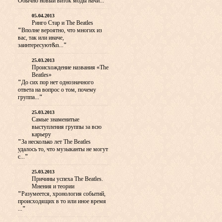
Обычно новый виток моды начи...
"
05.04.2013
Ринго Стар и The Beatles
"
Вполне вероятно, что многих из
вас, так или иначе,
заинтересуют&n...
"
25.03.2013
Происхождение названия «The
Beatles»
"
До сих пор нет однозначного
ответа на вопрос о том, почему
группа...
"
25.03.2013
Самые знаменитые
выступления группы за всю
карьеру
"
За несколько лет The Beatles
удалось то, что музыканты не могут
с...
"
25.03.2013
Причины успеха The Beatles.
Мнения и теории
"
Разумеется, хронология событий,
происходящих в то или иное время
...
"